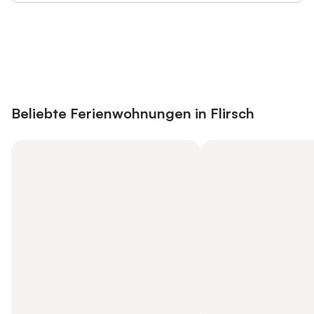
Jetzt anmelden und bis zu 10% bei
Anmelden
vielen Unterkünften sparen.
Beliebte Ferienwohnungen in Flirsch