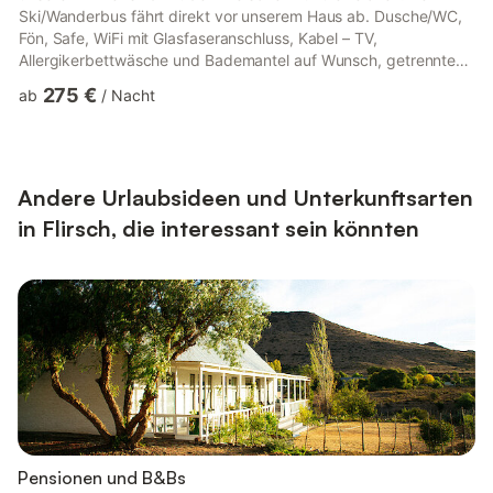
Ski/Wanderbus fährt direkt vor unserem Haus ab. Dusche/WC,
Fön, Safe, WiFi mit Glasfaseranschluss, Kabel – TV,
Allergikerbettwäsche und Bademantel auf Wunsch, getrennte
Betten auf Wunsch möglich, 2 getrennte Doppelbettzimmer,
275 €
ab
/
Nacht
zusätzliches Schlafsofa für 2 Personen in Bettgröße erweiterbar
Entdecken Sie die Schönheit der Alpen in unserem charmanten
Hotel Grissemann in Flirsch am Arlberg. Eingebettet in die
malerische Landschaft der Arlbergregion, bieten wir Ihnen
sowohl im...
Andere Urlaubsideen und Unterkunftsarten
in Flirsch, die interessant sein könnten
Pensionen und B&Bs