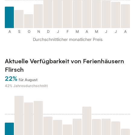
A
S
O
N
D
J
F
M
A
M
J
J
A
Durchschnittlicher monatlicher Preis
Aktuelle Verfügbarkeit von Ferienhäusern
Flirsch
22%
für August
42%
Jahresdurchschnitt