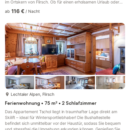
im Ortskern von Flirsch. Ob für einen erholsamen Urlaub oder
eine aktive Auszeit in den Bergen – mit der Ferienwohnung
116 €
ab
/
Nacht
Bergblick Flirsch findest du den idealen Rückzugsort.
Willkommen in der Ferienwohnung Bergblick Flirsch, deinem
perfekten Rückzugsort für einen erholsamen Aufenthalt für bis
5 Personen. Das 111m² große Apartment befindet sich im Erd...
mehr...
Lechtaler Alpen, Flirsch
Ferienwohnung • 75 m² • 2 Schlafzimmer
Das Appartement Tschol liegt in traumhafter Lage direkt am
Skilift – ideal für Wintersportliebhaber! Die Bushaltestelle
befindet sich unmittelbar vor der Haustür, sodass Sie bequem
und stressfrei die Umgebung erkunden können. Genießen Sie