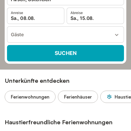
Anreise
Abreise
Sa., 08.08.
Sa., 15.08.
Gäste
SUCHEN
Unterkünfte entdecken
Ferienwohnungen
Ferienhäuser
Haustie
Haustierfreundliche Ferienwohnungen