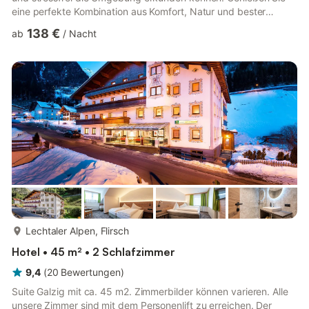
eine perfekte Kombination aus Komfort, Natur und bester
Anbindung an die Aktivitäten der Region. Ob Ski, Snowboard
138 €
ab
/
Nacht
oder Wandern – bei uns beginnt das Abenteuer direkt vor der
Haustür! Willkommen im Appartement Tschol, deinem perfekten
Rückzugsort für einen erholsamen Aufenthalt für bis zu 4
Personen. Die Unterkunft bietet zwei Schlafzimmer mit jeweils
eine...
mehr...
Lechtaler Alpen, Flirsch
Hotel • 45 m² • 2 Schlafzimmer
9,4
(
20
Bewertungen
)
Suite Galzig mit ca. 45 m2. Zimmerbilder können varieren. Alle
unsere Zimmer sind mit dem Personenlift zu erreichen. Der