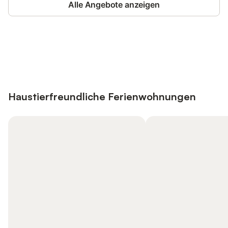
Alle Angebote anzeigen
Jetzt anmelden und bis zu 10% bei
Anmelden
vielen Unterkünften sparen.
Haustierfreundliche Ferienwohnungen