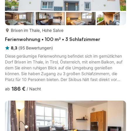
mehr...
Brixen im Thale, Hohe Salve
Ferienwohnung • 100 m² • 3 Schlafzimmer
8,3
(
95
Bewertungen
)
Diese geräumige Ferienwohnung befindet sich im gemütlichen
Dorf Brixen im Thale, in Tirol, Österreich, mit einem Balkon, auf
dem Sie einen ruhigen Blick auf die Umgebung genießen
können. Sie haben Zugang zu 3 großen Schlafzimmern, die
Platz für 10 Personen bieten. Der Skibus hält fast direkt vor
Ihrer Haustür. In unmittelbarer Nähe des Hauses befinden sich
186 €
ab
/
Nacht
zahlreiche Restaurants und Geschäfte in einer Entfernung von
300 m. Das Apartment befindet sich im ersten Stock und ist mit
dem Aufzug erreichbar. Durch den geräumigen Flur mit
Kleiderschrank haben Sie Zugang zu drei großen
Schlafzimmern ...