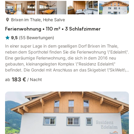
mehr...
Brixen im Thale, Hohe Salve
Ferienwohnung • 110 m² • 3 Schlafzimmer
9,5
(
55
Bewertungen
)
In einer super Lage in dem geselligen Dorf Brixen im Thale,
neben dem Sporthotel finden Sie die Ferienwohnung \"Edelalm\".
Eine geräumige Ferienwohnung, die sich in dem 2016 neu
gebauten, kleinangelegten Komplex \"Residenz Edelalm\"
befindet. Die Gondel mit Anschluss an das Skigebiet \"SkiWelt\"
ist nur einige Minuten mit dem Auto entfernt, hier können Sie
183 €
ab
/
Nacht
umsteigen in Richtung \"Westendorf\" oder zur anderen Seite
nach Hochbrixen. Der Skibus hält direkt vor der Tür. Die
\"Tanzer\" Talabfahrt (1c) endet ganz in der Nähe an der
gegenüberliegenden Seite der Ferienwohnung. In der direkten
Umge...