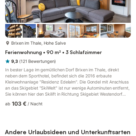
mehr...
Brixen im Thale, Hohe Salve
Ferienwohnung • 90 m² • 3 Schlafzimmer
9,3
(
121
Bewertungen
)
In bester Lage im gemütlichen Dorf Brixen im Thale, direkt
neben dem Sporthotel, befindet sich die 2016 erbaute
Kleinwohnanlage "Residenz Edelalm". Die Gondel mit Anschluss
an das Skigebiet "SkiWelt" ist nur wenige Autominuten entfernt,
Sie können hier den Skilift in Richtung Skigebiet Westendorf
oder in die andere Richtung zum Skigebiet Hochbrixen nehmen.
103 €
ab
/
Nacht
Der Skibus hält praktisch vor der Haustür. Die Talabfahrt
"Tanzer" (1c) mündet ein paar Dutzend Meter gegenüber der
Wohnung. In kurzer Entfernung befindet sich der Bahnhof. Die
Wohnung Top 4 befindet sich im ersten Stock. Sie verfügt
über...
Andere Urlaubsideen und Unterkunftsarten