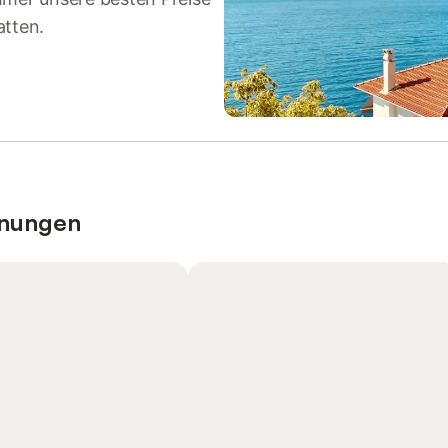
atten.
hnungen