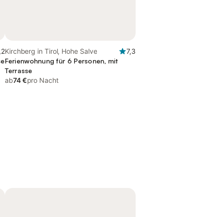
,2
Kirchberg in Tirol, Hohe Salve
7,3
se
Ferienwohnung für 6 Personen, mit
Terrasse
ab
74 €
pro Nacht