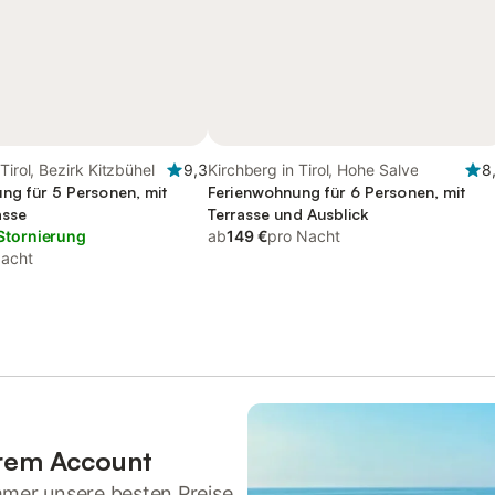
Tirol, Bezirk Kitzbühel
9,3
Kirchberg in Tirol, Hohe Salve
8
ng für 5 Personen, mit
Ferienwohnung für 6 Personen, mit
asse
Terrasse und Ausblick
Stornierung
ab
149 €
pro Nacht
Nacht
hrem Account
mmer unsere besten Preise