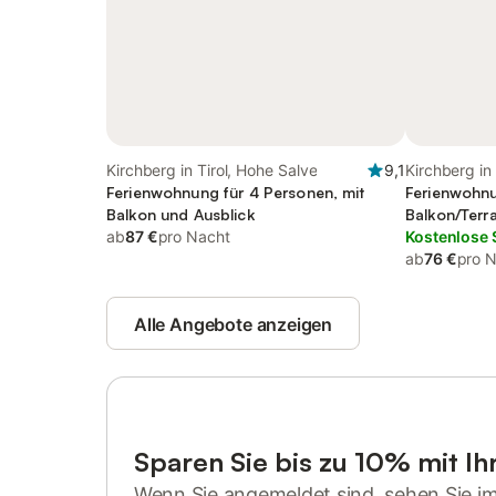
Kirchberg in Tirol, Hohe Salve
9,1
Kirchberg in 
Ferienwohnung für 4 Personen, mit
Ferienwohnu
Balkon und Ausblick
Balkon/Terr
ab
87 €
pro Nacht
Kostenlose 
ab
76 €
pro 
Alle Angebote anzeigen
Sparen Sie bis zu 10% mit I
Wenn Sie angemeldet sind, sehen Sie i