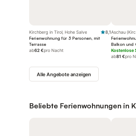
Kirchberg in Tirol, Hohe Salve
8,1
Aschau (Kirc
Ferienwohnung für 3 Personen, mit
Tirol
Ferienwohnu
Terrasse
Balkon und 
ab
62 €
pro Nacht
Kostenlose 
ab
81 €
pro N
Alle Angebote anzeigen
Beliebte Ferienwohnungen in Ki