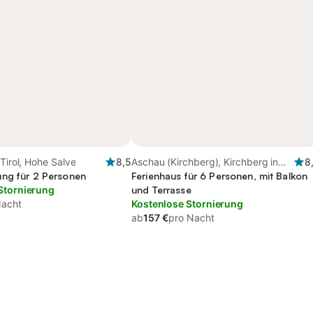
 Tirol, Hohe Salve
8,5
Aschau (Kirchberg), Kirchberg in
8
ng für 2 Personen
Tirol
Ferienhaus für 6 Personen, mit Balkon
Stornierung
und Terrasse
Nacht
Kostenlose Stornierung
ab
157 €
pro Nacht