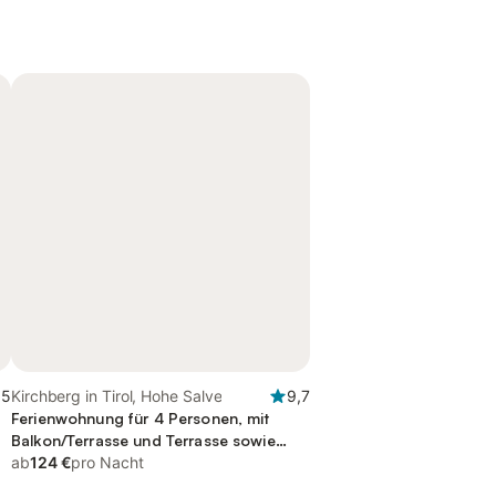
,5
Kirchberg in Tirol, Hohe Salve
9,7
Ferienwohnung für 4 Personen, mit
Balkon/Terrasse und Terrasse sowie
Garten und Ausblick
ab
124 €
pro Nacht