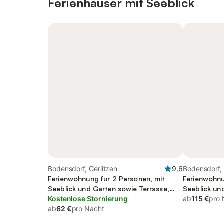
Ferienhäuser mit Seeblick
Bodensdorf, Gerlitzen
9,6
Bodensdorf, 
Ferienwohnung für 2 Personen, mit
Ferienwohnu
Seeblick und Garten sowie Terrasse,
Seeblick un
kinderfreundlich
Kostenlose Stornierung
Ausblick, ki
ab
115 €
pro 
ab
62 €
pro Nacht