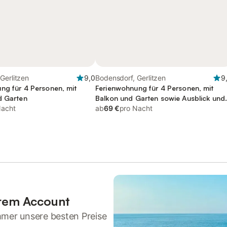
Gerlitzen
9,0
Bodensdorf, Gerlitzen
9
ng für 4 Personen, mit
Ferienwohnung für 4 Personen, mit
d Garten
Balkon und Garten sowie Ausblick und
Nacht
Seeblick, kinderfreundlich
ab
69 €
pro Nacht
hrem Account
mmer unsere besten Preise