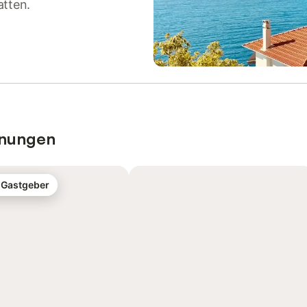
atten.
hnungen
-Gastgeber