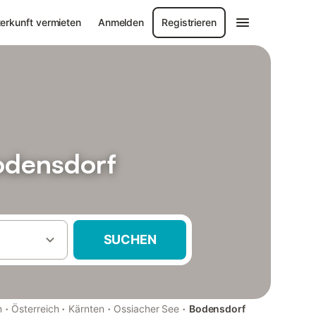
erkunft vermieten
Anmelden
Registrieren
odensdorf
SUCHEN
·
·
·
·
n
Österreich
Kärnten
Ossiacher See
Bodensdorf