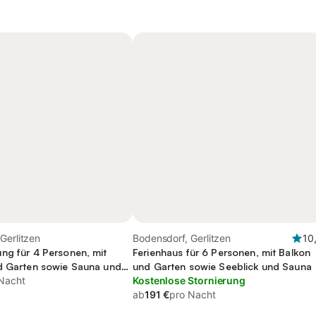
Gerlitzen
Bodensdorf, Gerlitzen
10
ng für 4 Personen, mit
Ferienhaus für 6 Personen, mit Balkon
d Garten sowie Sauna und
und Garten sowie Seeblick und Sauna
nderfreundlich
Nacht
Kostenlose Stornierung
ab
191 €
pro Nacht