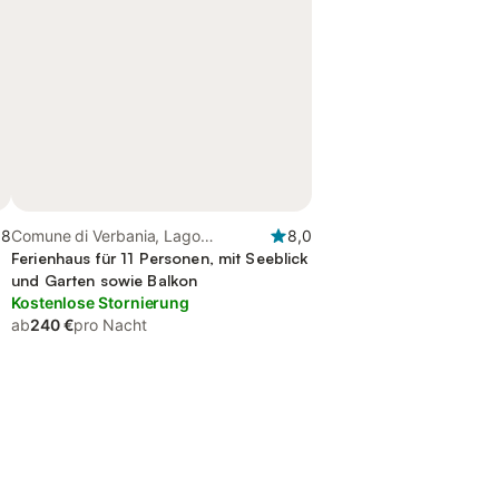
,8
Comune di Verbania, Lago
8,0
Maggiore (Piemont)
Ferienhaus für 11 Personen, mit Seeblick
und Garten sowie Balkon
Kostenlose Stornierung
ab
240 €
pro Nacht