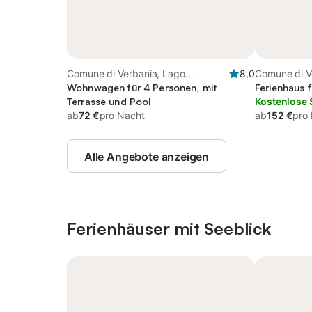
Comune di Verbania, Lago
8,0
Comune di V
Maggiore (Piemont)
Wohnwagen für 4 Personen, mit
Maggiore (P
Ferienhaus 
Terrasse und Pool
Kostenlose 
ab
72 €
pro Nacht
ab
152 €
pro
Alle Angebote anzeigen
Ferienhäuser mit Seeblick