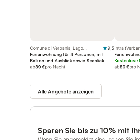
Comune di Verbania, Lago
9,5
Intra (Verba
Maggiore (Piemont)
Ferienwohnung für 4 Personen, mit
Verbania
Ferienwohnu
Balkon und Ausblick sowie Seeblick
Kostenlose 
ab
89 €
pro Nacht
ab
80 €
pro 
Alle Angebote anzeigen
Sparen Sie bis zu 10% mit I
Wenn Sie angemeldet sind, sehen Sie i