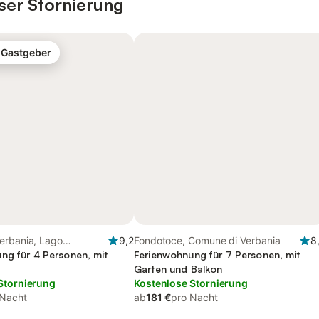
ser Stornierung
-Gastgeber
erbania, Lago
9,2
Fondotoce, Comune di Verbania
8
iemont)
ng für 4 Personen, mit
Ferienwohnung für 7 Personen, mit
Garten und Balkon
Stornierung
Kostenlose Stornierung
 Nacht
ab
181 €
pro Nacht