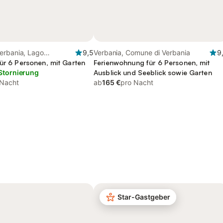
erbania, Lago
9,5
Verbania, Comune di Verbania
9
iemont)
für 6 Personen, mit Garten
Ferienwohnung für 6 Personen, mit
Stornierung
Ausblick und Seeblick sowie Garten
 Nacht
ab
165 €
pro Nacht
Star-Gastgeber