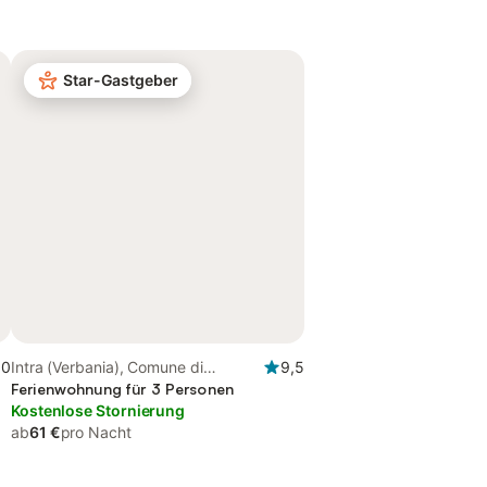
Star-Gastgeber
,0
Intra (Verbania), Comune di
9,5
Verbania
Ferienwohnung für 3 Personen
Kostenlose Stornierung
ab
61 €
pro Nacht