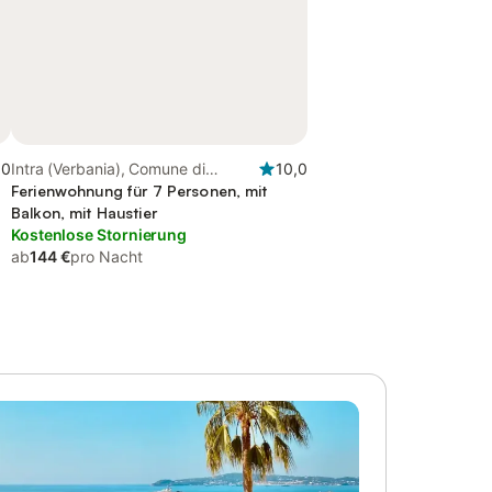
,0
Intra (Verbania), Comune di
10,0
Verbania
Ferienwohnung für 7 Personen, mit
Balkon, mit Haustier
Kostenlose Stornierung
ab
144 €
pro Nacht