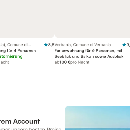
nia), Comune di
8,5
Verbania, Comune di Verbania
9
ng für 4 Personen
Ferienwohnung für 6 Personen, mit
Stornierung
Seeblick und Balkon sowie Ausblick
Nacht
ab
100 €
pro Nacht
hrem Account
mmer unsere besten Preise