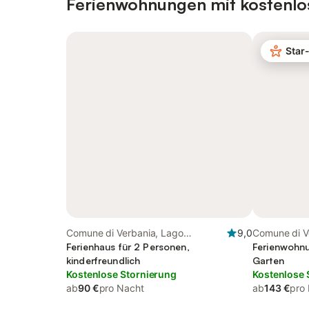
Ferienwohnungen mit kostenlo
Star
Comune di Verbania, Lago
9,0
Comune di V
Maggiore (Piemont)
Ferienhaus für 2 Personen,
Maggiore (P
Ferienwohnu
kinderfreundlich
Garten
Kostenlose Stornierung
Kostenlose 
ab
90 €
pro Nacht
ab
143 €
pro