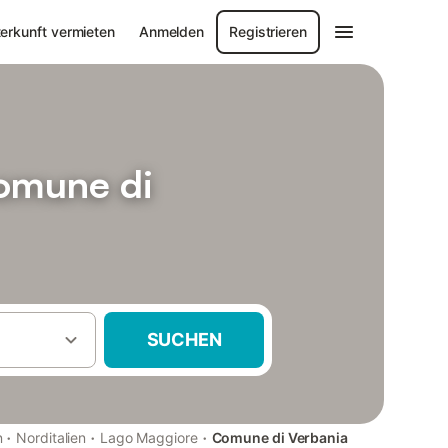
erkunft vermieten
Anmelden
Registrieren
omune di
SUCHEN
·
·
·
n
Norditalien
Lago Maggiore
Comune di Verbania