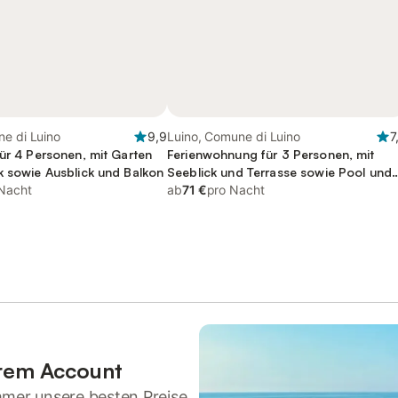
e di Luino
9,9
Luino, Comune di Luino
7
für 4 Personen, mit Garten
Ferienwohnung für 3 Personen, mit
k sowie Ausblick und Balkon
Seeblick und Terrasse sowie Pool und
Nacht
Garten, mit Haustier
ab
71 €
pro Nacht
hrem Account
mmer unsere besten Preise