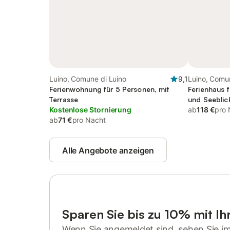
Luino, Comune di Luino
9,1
Luino, Comun
Ferienwohnung für 5 Personen, mit
Ferienhaus 
Terrasse
und Seeblic
Kostenlose Stornierung
ab
118 €
pro 
ab
71 €
pro Nacht
Alle Angebote anzeigen
Sparen Sie bis zu 10% mit I
Wenn Sie angemeldet sind, sehen Sie i