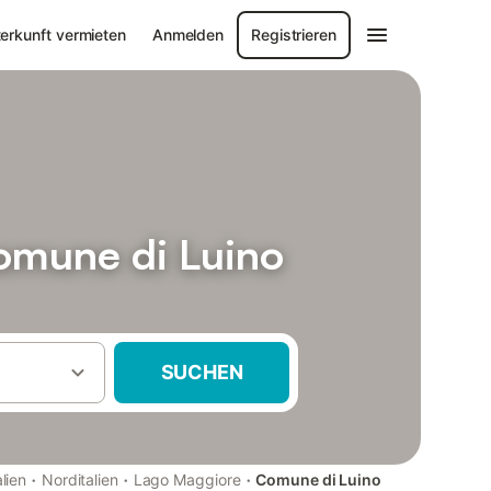
erkunft vermieten
Anmelden
Registrieren
omune di Luino
SUCHEN
·
·
·
alien
Norditalien
Lago Maggiore
Comune di Luino