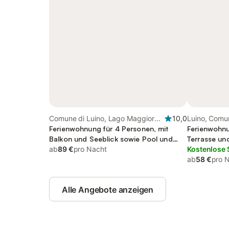
Comune di Luino, Lago Maggiore
10,0
Luino, Comun
(Lombardei)
Ferienwohnung für 4 Personen, mit
Ferienwohnu
Balkon und Seeblick sowie Pool und
Terrasse un
Ausblick
ab
89 €
pro Nacht
Kostenlose 
ab
58 €
pro 
Alle Angebote anzeigen