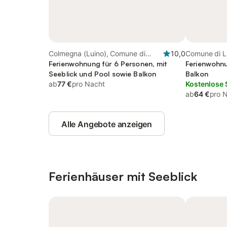
Colmegna (Luino), Comune di
10,0
Comune di L
Luino
Ferienwohnung für 6 Personen, mit
(Lombardei)
Ferienwohnu
Seeblick und Pool sowie Balkon
Balkon
ab
77 €
pro Nacht
Kostenlose 
ab
64 €
pro 
Alle Angebote anzeigen
Ferienhäuser mit Seeblick