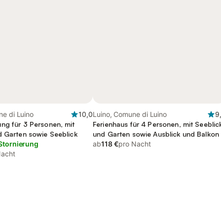
e di Luino
10,0
Luino, Comune di Luino
9
ng für 3 Personen, mit
Ferienhaus für 4 Personen, mit Seeblic
d Garten sowie Seeblick
und Garten sowie Ausblick und Balkon
Stornierung
ab
118 €
pro Nacht
Nacht