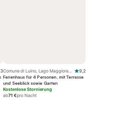
,3
Comune di Luino, Lago Maggiore
9,2
k
(Lombardei)
Ferienhaus für 4 Personen, mit Terrasse
und Seeblick sowie Garten
Kostenlose Stornierung
ab
71 €
pro Nacht