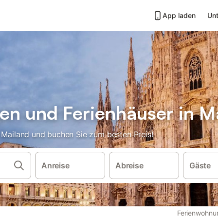
App laden
Unt
n und Ferienhäuser in M
n Mailand und buchen Sie zum besten Preis!
Anreise
Abreise
Gäste
Ferienwohnu