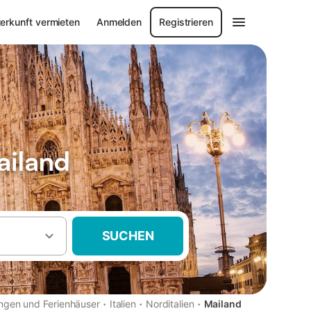
erkunft vermieten
Anmelden
Registrieren
ailand
SUCHEN
·
·
·
ngen und Ferienhäuser
Italien
Norditalien
Mailand