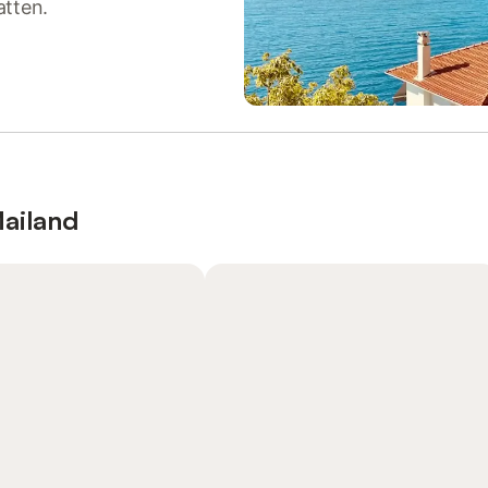
atten.
ailand