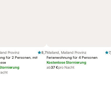
land Provinz
8,7
Mailand, Mailand Provinz
7
ng für 2 Personen, mit
Ferienwohnung für 4 Personen
asse
Kostenlose Stornierung
Stornierung
ab
37 €
pro Nacht
Nacht