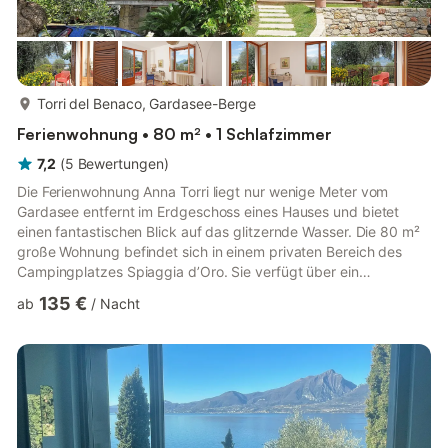
mehr...
Torri del Benaco, Gardasee-Berge
Ferienwohnung • 80 m² • 1 Schlafzimmer
7,2
(
5
Bewertungen
)
Die Ferienwohnung Anna Torri liegt nur wenige Meter vom
Gardasee entfernt im Erdgeschoss eines Hauses und bietet
einen fantastischen Blick auf das glitzernde Wasser. Die 80 m²
große Wohnung befindet sich in einem privaten Bereich des
Campingplatzes Spiaggia d’Oro. Sie verfügt über ein
gemütliches Wohnzimmer mit Schlafsofa, eine gut
135 €
ab
/
Nacht
ausgestattete Küche, ein Schlafzimmer und ein Bad und bietet
Platz für bis zu 4 Personen. Die kinderfreundliche Unterkunft ist
mit WLAN, Ventilatoren, Sat-TV und einem Kinderbett
ausgestattet. Im Außenbereich erwartet Sie ein liebevoll
angelegter, exklusiv nutzba...