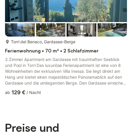
mehr...
Torri del Benaco, Gardasee-Berge
Ferienwohnung • 70 m² • 2 Schlafzimmer
3 Zimmer Apartment am Gardasee mit traumhaften Seeblick
und Pool in Torri Das luxuriöse Ferienapartment ist eine von 8
Wohneinheiten der exklusiven Villa Inessa. Sie liegt direkt am
Hang und bietet einen majestätischen Panoramablick auf den
Gardasee und die umliegenden Berge. Den Gardasee erreichen
Sie in nur 100 Metern zu Fuß. Aufgrund der tollen Lage kann
129 €
ab
/
Nacht
man die schönen Sonnenuntergänge über den See genießen.
Das idyllische Zentrum von Torri del Benaco mit seinem kleinen
Hafen, vielen leckeren Restaurants und Cafés, Fahrradverleih,
(für E-Bikes ist eine Lademöglichkeiten in der Auto - Ti...
Preise und