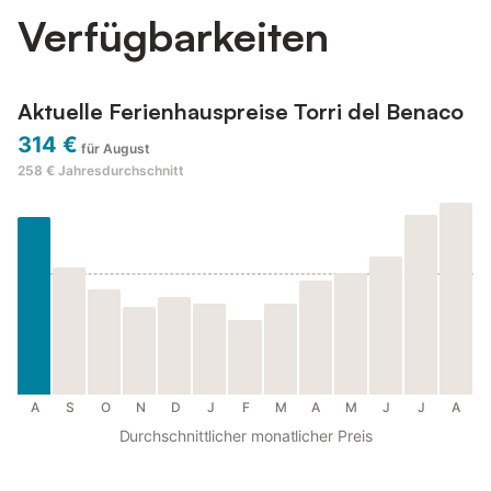
Verfügbarkeiten
Aktuelle Ferienhauspreise Torri del Benaco
314 €
für August
258 €
Jahresdurchschnitt
A
S
O
N
D
J
F
M
A
M
J
J
A
Durchschnittlicher monatlicher Preis