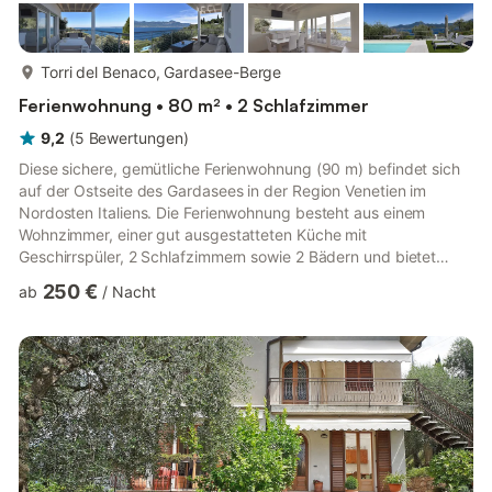
mehr...
Torri del Benaco, Gardasee-Berge
Ferienwohnung • 80 m² • 2 Schlafzimmer
9,2
(
5
Bewertungen
)
Diese sichere, gemütliche Ferienwohnung (90 m) befindet sich
auf der Ostseite des Gardasees in der Region Venetien im
Nordosten Italiens. Die Ferienwohnung besteht aus einem
Wohnzimmer, einer gut ausgestatteten Küche mit
Geschirrspüler, 2 Schlafzimmern sowie 2 Bädern und bietet
somit Platz für 6 Personen. Die Ferienwohnung verfügt über
250 €
ab
/
Nacht
WLAN, Kabelfernsehen, Heizung und Klimaanlage. In der
kinderfreundlichen Ferienwohnung gibt es einen Hochstuhl,
Bücher und Spiele für Kinder und einen Spielplatz (auf Anfrage).
Eine Besonderheit ist die kleine Sauna im Haus, ideal für 2
Personen, die gegen ei...