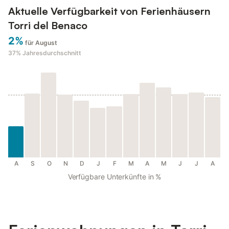
Aktuelle Verfügbarkeit von Ferienhäusern
Torri del Benaco
2%
für August
37%
Jahresdurchschnitt
A
S
O
N
D
J
F
M
A
M
J
J
A
Verfügbare Unterkünfte in %