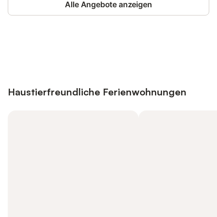
Alle Angebote anzeigen
Jetzt anmelden und bis zu 10% bei
Anmelden
vielen Unterkünften sparen.
Haustierfreundliche Ferienwohnungen