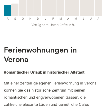
A
S
O
N
D
J
F
M
A
M
J
J
A
Verfügbare Unterkünfte in %
Ferienwohnungen in
Verona
Romantischer Urlaub in historischer Altstadt
Mit einer zentral gelegenen Ferienwohnung in Verona
können Sie das historische Zentrum mit seinen
romantischen und engverwobenen Gassen, die
zahlreiche elegante Läden und gemütliche Cafés