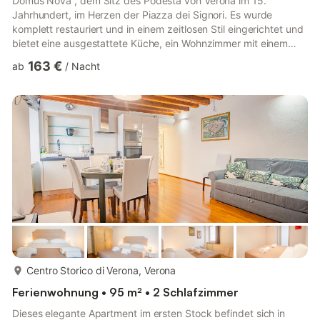
Domus Nova , dem Sitz des Podestà von Verona im 15.
Jahrhundert, im Herzen der Piazza dei Signori. Es wurde
komplett restauriert und in einem zeitlosen Stil eingerichtet und
bietet eine ausgestattete Küche, ein Wohnzimmer mit einem
Schlafsofa, ein Schlafzimmer mit Doppelbett und Balkon mit
163 €
ab
/
Nacht
Blick auf den Torre dei Lamberti und ein Badezimmer mit
Jacuzzi-Dusche. Nur wenige Schritte von Julias Haus, der
Piazza delle Erbe und der Arena di Verona entfernt, ist es die
ideale Wahl für einen eleganten und historischen Aufenthalt im
aut...
mehr...
Centro Storico di Verona, Verona
Ferienwohnung • 95 m² • 2 Schlafzimmer
Dieses elegante Apartment im ersten Stock befindet sich in