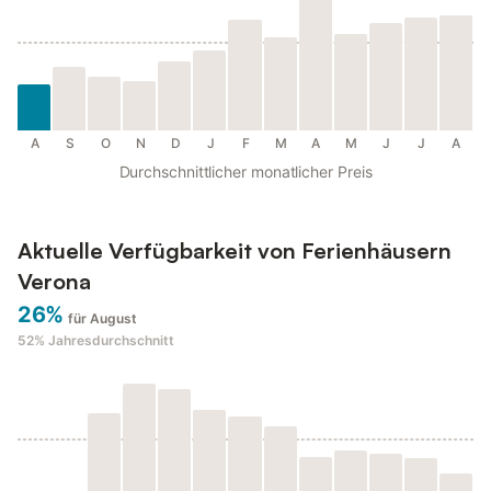
A
S
O
N
D
J
F
M
A
M
J
J
A
Durchschnittlicher monatlicher Preis
Aktuelle Verfügbarkeit von Ferienhäusern
Verona
26%
für August
52%
Jahresdurchschnitt