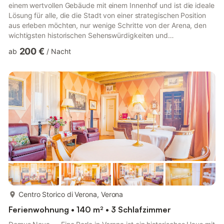
einem wertvollen Gebäude mit einem Innenhof und ist die ideale
Lösung für alle, die die Stadt von einer strategischen Position
aus erleben möchten, nur wenige Schritte von der Arena, den
wichtigsten historischen Sehenswürdigkeiten und
Einkaufsstraßen entfernt, und gleichzeitig in einer privaten und
200 €
ab
/
Nacht
reizvollen Umgebung wohnen möchten. Die großen und hellen
Zimmer bieten Platz für bis zu 6 Personen und bieten eine
perfekte Balance zwischen modernem Komfort und antikem
Charme. Die moderne Einrichtung fügt sich harmonisch in den
histori...
mehr...
Centro Storico di Verona, Verona
Ferienwohnung • 140 m² • 3 Schlafzimmer