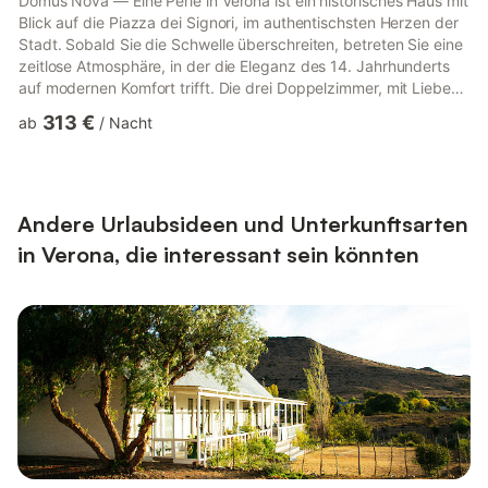
Domus Nova — Eine Perle in Verona ist ein historisches Haus mit
Blick auf die Piazza dei Signori, im authentischsten Herzen der
Stadt. Sobald Sie die Schwelle überschreiten, betreten Sie eine
zeitlose Atmosphäre, in der die Eleganz des 14. Jahrhunderts
auf modernen Komfort trifft. Die drei Doppelzimmer, mit Liebe
zum Detail, bieten Klimaanlage, Minibar und eigenes Bad. Der
313 €
ab
/
Nacht
Zugang erfolgt über einen automatisierten Self-Check-in. Nur
wenige Schritte von Julias Haus und der Arena entfernt ist das
Domus Nova der ideale Ort, um Verona auf intime, raffinierte
und unvergessliche Weise zu erleben....
Andere Urlaubsideen und Unterkunftsarten
in Verona, die interessant sein könnten