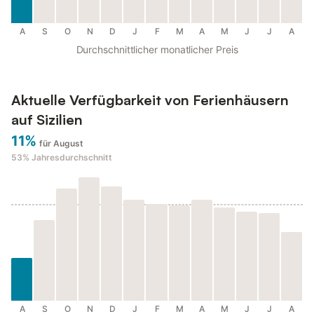
A
S
O
N
D
J
F
M
A
M
J
J
A
Durchschnittlicher monatlicher Preis
Aktuelle Verfügbarkeit von Ferienhäusern
auf Sizilien
11%
für August
53%
Jahresdurchschnitt
A
S
O
N
D
J
F
M
A
M
J
J
A