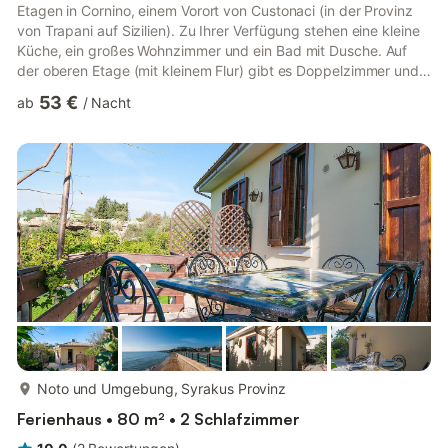
Etagen in Cornino, einem Vorort von Custonaci (in der Provinz
von Trapani auf Sizilien). Zu Ihrer Verfügung stehen eine kleine
Küche, ein großes Wohnzimmer und ein Bad mit Dusche. Auf
der oberen Etage (mit kleinem Flur) gibt es Doppelzimmer und
ein Bad mit Dusche. Das Feriendomizil bietet 2 überdachte
53 €
ab
/
Nacht
Veranden, eine auf der Vorderseite, eine auf der Rückseite des
Gebäudes. Außendusche, Kochecke und Steingrill sind auch
vorhanden. Parkplatz vor Ort. Ideal für Ausflüge nach San Vito
Lo Capo (15 km) mit wunderschönem Strand und dem Na...
mehr...
Noto und Umgebung, Syrakus Provinz
Ferienhaus • 80 m² • 2 Schlafzimmer