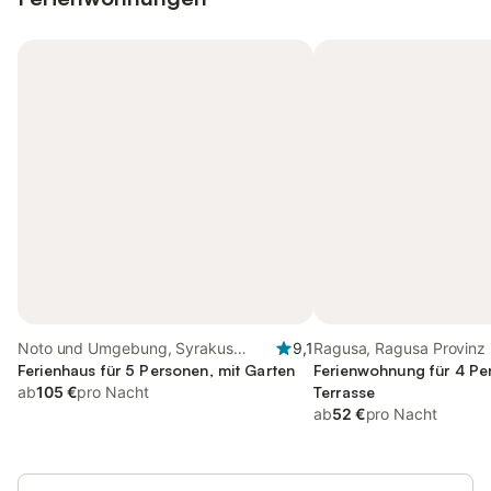
Noto und Umgebung, Syrakus
9,1
Ragusa, Ragusa Provinz
Provinz
Ferienhaus für 5 Personen, mit Garten
Ferienwohnung für 4 Pe
ab
105 €
pro Nacht
Terrasse
ab
52 €
pro Nacht