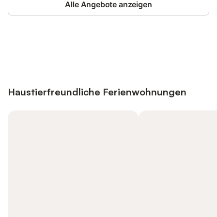
Alle Angebote anzeigen
Jetzt anmelden und bis zu 10% bei
Anmelden
vielen Unterkünften sparen.
Haustierfreundliche Ferienwohnungen