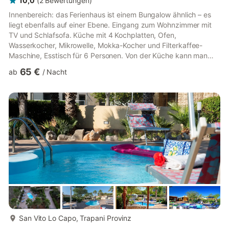
10,0
(
2
Bewertungen
)
Innenbereich: das Ferienhaus ist einem Bungalow ähnlich – es
liegt ebenfalls auf einer Ebene. Eingang zum Wohnzimmer mit
TV und Schlafsofa. Küche mit 4 Kochplatten, Ofen,
Wasserkocher, Mikrowelle, Mokka-Kocher und Filterkaffee-
Maschine, Esstisch für 6 Personen. Von der Küche kann man
direkt zum Garten gehen. 2 Doppelschlafzimmer mit Ehebetten
65 €
ab
/
Nacht
und Klimaanlage, eines davon hat ein zusätzliches Einzelbett. 2
Duschbäder.
mehr...
San Vito Lo Capo, Trapani Provinz