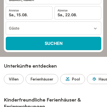
Anreise
Abreise
Sa., 15.08.
Sa., 22.08.
Gäste
SUCHEN
Unterkünfte entdecken
Villen
Ferienhäuser
Pool
Haus
Kinderfreundliche Ferienhäuser &
Ferienwohnungen