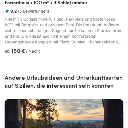
Ferienhaus • 100 m² • 3 Schlafzimmer
9,2
(
5
Bewertungen
)
Villa mit 3 Schlafzimmern, 1 Bad, Parkplatz und Kostenloses
WiFi, mit Bergblick und privatem Pool. Die Unterkunft befindet
sich in einer sehr ruhigen Gegend nur 1,5 km vom Stadtzentrum
entfernt. Die Villa ist auch mit einem komfortablen
Nebengebäude komplett mit Tisch, Stühlen, Küchenzeile und
Kühlschrank ausgestattet. Sie finden auch einen fantastischen
150 €
ab
/
Nacht
Grill für Ihre Grills und einen schönen privaten Pool, umgeben
von einem schönen Garten mit exotischen Palmen, Rasen und
mediterranen Pflanzen. Die Villa Minoa ist eine sehr komfortable
Struktur für Familien und Gruppen von bis zu 9 oder 11...
Andere Urlaubsideen und Unterkunftsarten
auf Sizilien, die interessant sein könnten