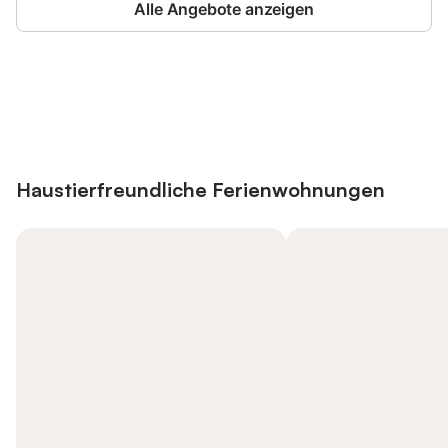
Alle Angebote anzeigen
Jetzt anmelden und bis zu 10% bei
Anmelden
vielen Unterkünften sparen.
Haustierfreundliche Ferienwohnungen