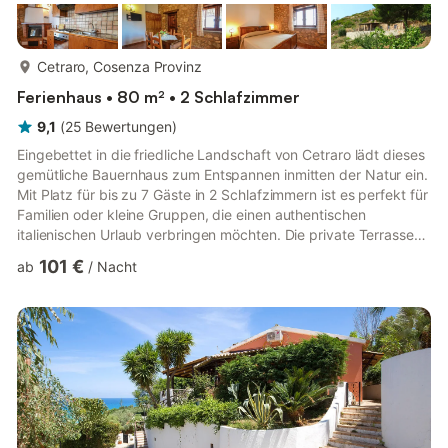
mehr...
Cetraro, Cosenza Provinz
Ferienhaus • 80 m² • 2 Schlafzimmer
9,1
(
25
Bewertungen
)
Eingebettet in die friedliche Landschaft von Cetraro lädt dieses
gemütliche Bauernhaus zum Entspannen inmitten der Natur ein.
Mit Platz für bis zu 7 Gäste in 2 Schlafzimmern ist es perfekt für
Familien oder kleine Gruppen, die einen authentischen
italienischen Urlaub verbringen möchten. Die private Terrasse
lädt zum morgendlichen Espresso oder abends zum
101 €
ab
/
Nacht
Weintrinken ein, während Grill und Gartenmöbel ein Essen im
Freien ermöglichen. Im Inneren erwartet Sie ein einladender
Wohnbereich mit einem Doppelschlafsofa und einer offenen
Küche, die für all Ihre kulinarischen Wünsche ausgestattet ist....