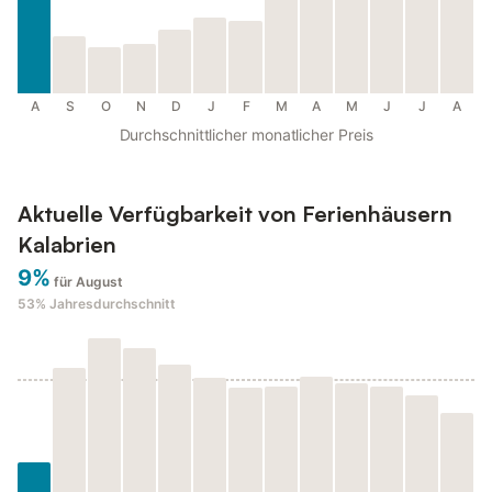
A
S
O
N
D
J
F
M
A
M
J
J
A
Durchschnittlicher monatlicher Preis
Aktuelle Verfügbarkeit von Ferienhäusern
Kalabrien
9%
für August
53%
Jahresdurchschnitt