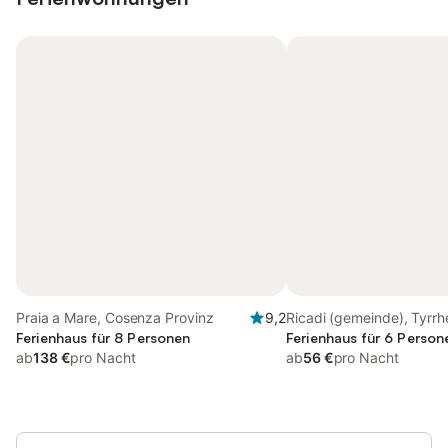
Praia a Mare, Cosenza Provinz
9,2
Ricadi (gemeinde), Tyrrh
Ferienhaus für 8 Personen
Küste Kalabrien
Ferienhaus für 6 Person
ab
138 €
pro Nacht
ab
56 €
pro Nacht