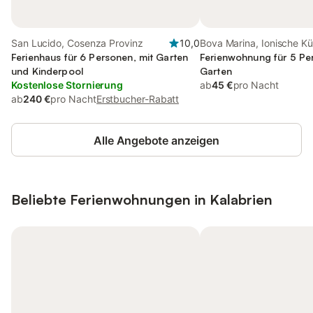
San Lucido, Cosenza Provinz
10,0
Bova Marina, Ionische Kü
Ferienhaus für 6 Personen, mit Garten
Kalabrien
Ferienwohnung für 5 Pe
und Kinderpool
Garten
Kostenlose Stornierung
ab
45 €
pro Nacht
ab
240 €
pro Nacht
Erstbucher-Rabatt
Alle Angebote anzeigen
Beliebte Ferienwohnungen in Kalabrien