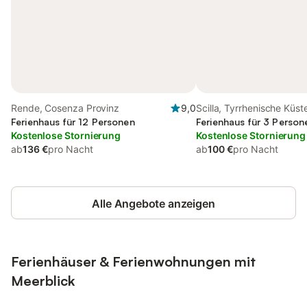
Rende, Cosenza Provinz
9,0
Scilla, Tyrrhenische Küst
Ferienhaus für 12 Personen
Kalabrien
Ferienhaus für 3 Person
Kostenlose Stornierung
Kostenlose Stornierung
ab
136 €
pro Nacht
ab
100 €
pro Nacht
Alle Angebote anzeigen
Ferienhäuser & Ferienwohnungen mit
Meerblick