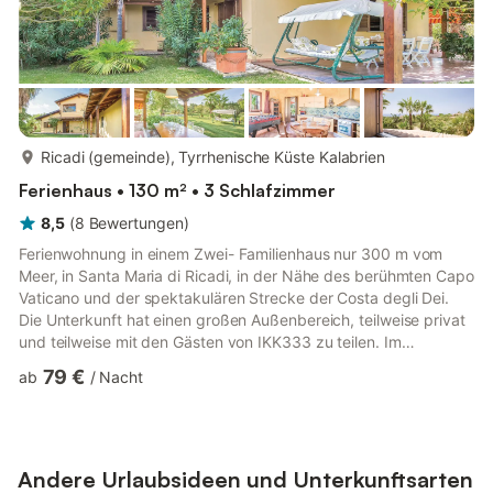
mehr...
Ricadi (gemeinde), Tyrrhenische Küste Kalabrien
Ferienhaus • 130 m² • 3 Schlafzimmer
8,5
(
8
Bewertungen
)
Ferienwohnung in einem Zwei- Familienhaus nur 300 m vom
Meer, in Santa Maria di Ricadi, in der Nähe des berühmten Capo
Vaticano und der spektakulären Strecke der Costa degli Dei.
Die Unterkunft hat einen großen Außenbereich, teilweise privat
und teilweise mit den Gästen von IKK333 zu teilen. Im
Obergeschoss können Sie die Landschaft von einem großen
79 €
ab
/
Nacht
Fenster aus bewundern. Die strategische Lage erlaubt, die
Strände und das kristallklare Meer von Kalabrien einfach zu
erreichen und die berühmte Stadt von Tropea (15 km), mit der
Altstadt auf das Meer zu besuchen. Verpassen Sie nicht den
Besuch ...
Andere Urlaubsideen und Unterkunftsarten