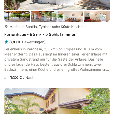
mehr...
Marina di Bordila, Tyrrhenische Küste Kalabrien
Ferienhaus • 85 m² • 3 Schlafzimmer
8,8
(
10
Bewertungen
)
Ferienhaus in Parghelia, 3,5 km von Tropea und 100 m vom
Meer entfernt. Das Haus liegt im Inneren einer Ferienanlage mit
privatem Sandstrand nur für die Gäste der Anlage. Das helle
und einladende Haus besteht aus drei Schlafzimmern, zwei
Badezimmern, einer Küche und einem großes Wohnzimmer und
eignet sich hervorragend für Gruppen von Familien, die ihren
143 €
ab
/
Nacht
Urlaub gemeinsam verbringen möchten. Die bequeme und
komfortable Terrasse ist teilweise überdacht und ideal für eine
entspannte Lektüre oder einen leckeren Aperitif bei
Sonnenuntergang den herrlichen Ausblick auf das Meer
genießend. In dem u...