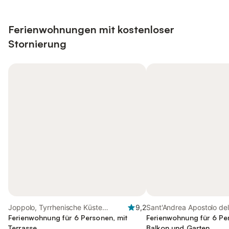
Ferienwohnungen mit kostenloser
Stornierung
Joppolo, Tyrrhenische Küste
9,2
Sant'Andrea Apostolo dell
Kalabrien
Ferienwohnung für 6 Personen, mit
Ionische Küste Kalabrien
Ferienwohnung für 6 Pe
Terrasse
Balkon und Garten