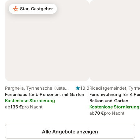
Star-Gastgeber
Parghelia, Tyrrhenische Küste
10,0
Ricadi (gemeinde), Tyrrh
Kalabrien
Ferienhaus für 6 Personen, mit Garten
Küste Kalabrien
Ferienwohnung für 4 Pe
Kostenlose Stornierung
Balkon und Garten
ab
135 €
pro Nacht
Kostenlose Stornierung
ab
70 €
pro Nacht
Alle Angebote anzeigen