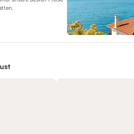
atten.
ust