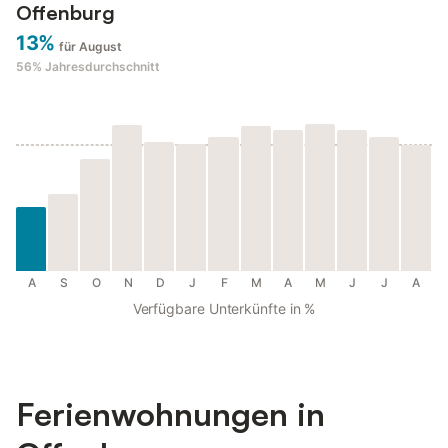
Offenburg
13%
für August
56%
Jahresdurchschnitt
A
S
O
N
D
J
F
M
A
M
J
J
A
Verfügbare Unterkünfte in %
Ferienwohnungen in