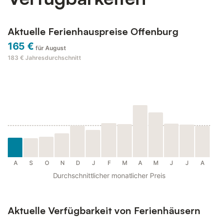
Aktuelle Ferienhauspreise Offenburg
165 €
für August
183 €
Jahresdurchschnitt
A
S
O
N
D
J
F
M
A
M
J
J
A
Durchschnittlicher monatlicher Preis
Aktuelle Verfügbarkeit von Ferienhäusern