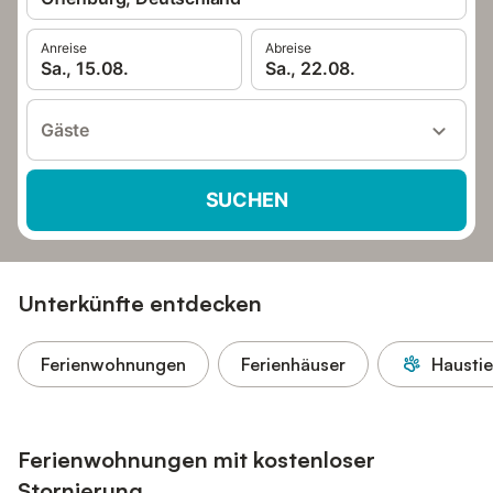
Anreise
Abreise
Sa., 15.08.
Sa., 22.08.
Gäste
SUCHEN
Unterkünfte entdecken
Ferienwohnungen
Ferienhäuser
Haustie
Ferienwohnungen mit kostenloser
Stornierung