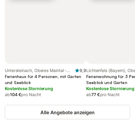
Untersteinach, Oberes Maintal -
9,9
Lichtenfels (Bayern), Ob
Coburger Land
Ferienhaus für 4 Personen, mit Garten
Maintal - Coburger Land
Ferienwohnung für 3 Pe
und Seeblick
Seeblick und Garten
Kostenlose Stornierung
Kostenlose Stornierung
ab
104 €
pro Nacht
ab
77 €
pro Nacht
Alle Angebote anzeigen