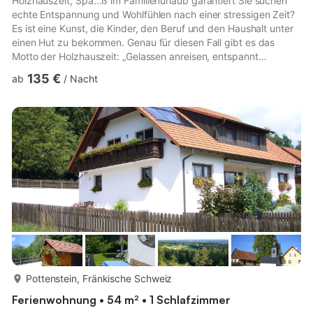
Holzhauszeit, Spa…ß im Familienurlaub garantiert Sie suchen
echte Entspannung und Wohlfühlen nach einer stressigen Zeit?
Es ist eine Kunst, die Kinder, den Beruf und den Haushalt unter
einen Hut zu bekommen. Genau für diesen Fall gibt es das
Motto der Holzhauszeit: „Gelassen anreisen, entspannt
abreisen“. Dabei ist für alle gesorgt: für die Kinder, weil sie hier
135 €
ab
/
Nacht
unabhängig vom Alter und Wetterkapriolen Freude am Spiel
zusammen mit den Eltern haben können, … für die Eltern, weil
sie sich draußen im grünen Garten entspannen können oder mit
viel Stamm-Holz über dem Kopf in einem urigen Haus di...
mehr...
Pottenstein, Fränkische Schweiz
Ferienwohnung • 54 m² • 1 Schlafzimmer