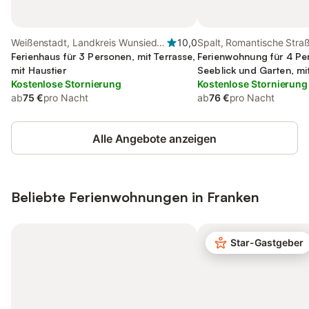
Weißenstadt, Landkreis Wunsiedel
10,0
Spalt, Romantische Stra
im Fichtelgebirge
Ferienhaus für 3 Personen, mit Terrasse,
Ferienwohnung für 4 Pe
mit Haustier
Seeblick und Garten, mi
Kostenlose Stornierung
Kostenlose Stornierung
ab
75 €
pro Nacht
ab
76 €
pro Nacht
Alle Angebote anzeigen
Beliebte Ferienwohnungen in Franken
Star-Gastgeber