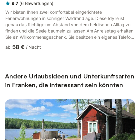
9,7
(
6
Bewertungen
)
Wir bieten Ihnen zwei komfortabel eingerichtete
Ferienwohnungen in sonniger Waldrandlage. Diese Idylle ist
genau das Richtige um Abstand von dem hektischen Alltag zu
finden und die Seele baumeln zu lassen.Am Anreisetag erhalten
Sie ein Willkommensgeschenk. Sie besitzen ein eigenes Telefon,
Radio, kostenfreies WLAN sowie einen SAT-TV.Parkplätze
58 €
ab
/
Nacht
finden Sie direkt am Haus. Bei Bedarf ist ein Zustellbett sowie
ein Kinderbett vorhanden. Bettwäsche, Handtücher sowie
Küchentücher werden selbstverständlich gestellt. Wir bitten
jedoch um Ihr Verständnis, dass wir keine Tiere akzeptieren.
Unsere Feri...
Andere Urlaubsideen und Unterkunftsarten
in Franken, die interessant sein könnten