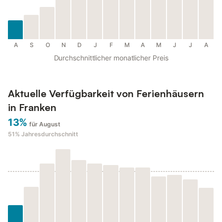
A
S
O
N
D
J
F
M
A
M
J
J
A
Durchschnittlicher monatlicher Preis
Aktuelle Verfügbarkeit von Ferienhäusern
in Franken
13%
für August
51%
Jahresdurchschnitt