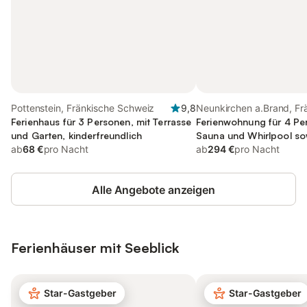
Pottenstein, Fränkische Schweiz
9,8
Neunkirchen a.Brand, Fr
Ferienhaus für 3 Personen, mit Terrasse
Schweiz
Ferienwohnung für 4 Pe
und Garten, kinderfreundlich
Sauna und Whirlpool so
ab
68 €
pro Nacht
ab
294 €
pro Nacht
Alle Angebote anzeigen
Ferienhäuser mit Seeblick
Star-Gastgeber
Star-Gastgeber