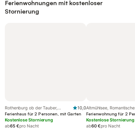
Ferienwohnungen mit kostenloser
Stornierung
Rothenburg ob der Tauber,
10,0
Altmühlsee, Romantische
Romantische Straße
Ferienhaus für 2 Personen, mit Garten
Ferienwohnung für 2 Pe
Kostenlose Stornierung
Kostenlose Stornierung
ab
65 €
pro Nacht
ab
60 €
pro Nacht