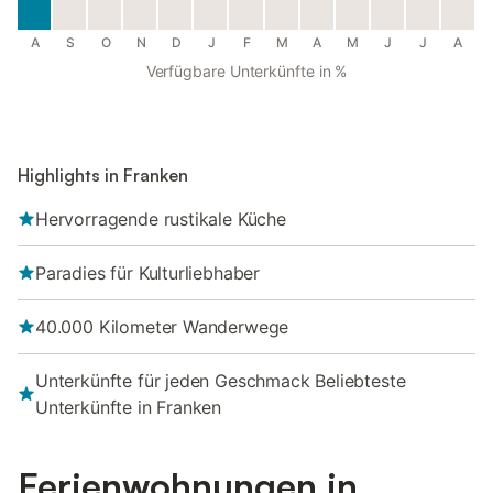
A
S
O
N
D
J
F
M
A
M
J
J
A
Verfügbare Unterkünfte in %
Highlights in Franken
Hervorragende rustikale Küche
Paradies für Kulturliebhaber
40.000 Kilometer Wanderwege
Unterkünfte für jeden Geschmack Beliebteste
Unterkünfte in Franken
Ferienwohnungen in