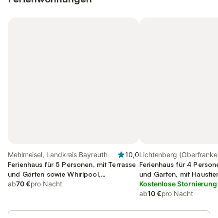
Mehlmeisel, Landkreis Bayreuth
10,0
Lichtenberg (Oberfranke
Ferienhaus für 5 Personen, mit Terrasse
Landkreis Hof
Ferienhaus für 4 Person
und Garten sowie Whirlpool,
und Garten, mit Haustie
kinderfreundlich
ab
70 €
pro Nacht
Kostenlose Stornierung
ab
10 €
pro Nacht