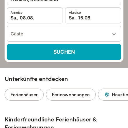
Anreise
Abreise
Sa., 08.08.
Sa., 15.08.
Gäste
SUCHEN
Unterkünfte entdecken
Ferienhäuser
Ferienwohnungen
Haustie
Kinderfreundliche Ferienhäuser &
Ferienwohnungen