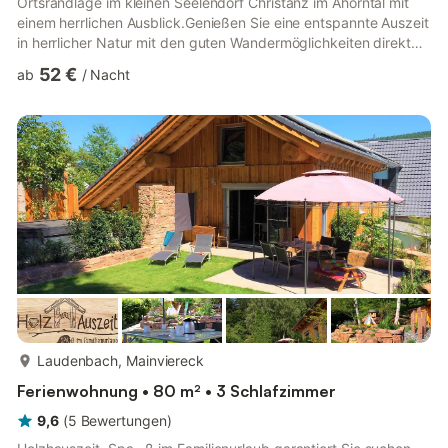
Ortsrandlage im kleinen Seelendorf Christanz im Ahorntal mit
einem herrlichen Ausblick.Genießen Sie eine entspannte Auszeit
in herrlicher Natur mit den guten Wandermöglichkeiten direkt
ab Haustüre und vielen Sehenswürdigkeiten die in kurzer Zeit
52 €
ab
/
Nacht
erreichbar sind. Es gibt bei uns viel zu entdecken:Absolutes
Highlight: • 200 qm Indoor Spielscheune , mit original
Badmintonfeld, Billard, Kicker, Tischtennis, Airhockey, Dart,
Kletterwand, Riesentrampolin, Kletterturm mit Rutsche un...
mehr...
Laudenbach, Mainviereck
Ferienwohnung • 80 m² • 3 Schlafzimmer
9,6
(
5
Bewertungen
)