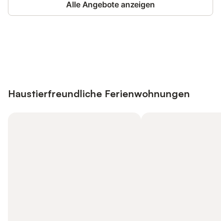
Alle Angebote anzeigen
Jetzt anmelden und bis zu 10% bei
Anmelden
vielen Unterkünften sparen.
Haustierfreundliche Ferienwohnungen