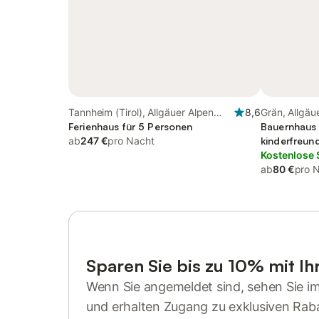
Tannheim (Tirol), Allgäuer Alpen
8,6
Grän, Allgäu
(Österreich)
Ferienhaus für 5 Personen
Bauernhaus 
ab
247 €
pro Nacht
kinderfreund
Kostenlose 
ab
80 €
pro 
Sparen Sie bis zu 10% mit I
Wenn Sie angemeldet sind, sehen Sie i
und erhalten Zugang zu exklusiven Rab