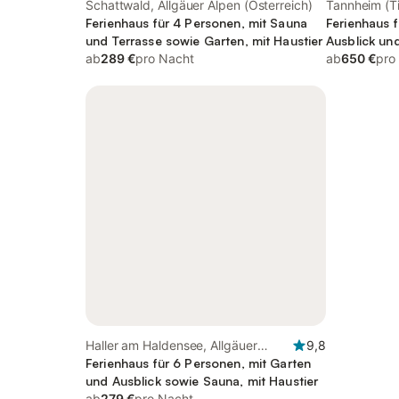
Schattwald, Allgäuer Alpen (Österreich)
Tannheim (Ti
Ferienhaus für 4 Personen, mit Sauna
(Österreich)
Ferienhaus 
und Terrasse sowie Garten, mit Haustier
Ausblick un
ab
289 €
pro Nacht
Garten, mit 
ab
650 €
pro
Haller am Haldensee, Allgäuer
9,8
Alpen (Österreich)
Ferienhaus für 6 Personen, mit Garten
und Ausblick sowie Sauna, mit Haustier
ab
279 €
pro Nacht