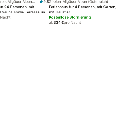
rol), Allgäuer Alpen
9,8
Zöblen, Allgäuer Alpen (Österreich)
für 24 Personen, mit
Ferienhaus für 4 Personen, mit Garten,
d Sauna sowie Terrasse und
mit Haustier
Haustier
 Nacht
Kostenlose Stornierung
ab
334 €
pro Nacht