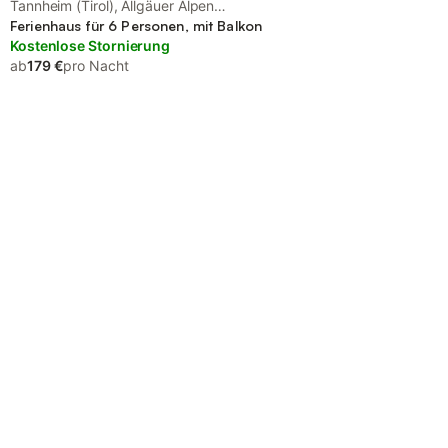
Tannheim (Tirol), Allgäuer Alpen
(Österreich)
Ferienhaus für 6 Personen, mit Balkon
Kostenlose Stornierung
ab
179 €
pro Nacht