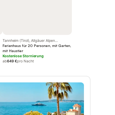
Tannheim (Tirol), Allgäuer Alpen
(Österreich)
Ferienhaus für 20 Personen, mit Garten,
mit Haustier
Kostenlose Stornierung
ab
649 €
pro Nacht