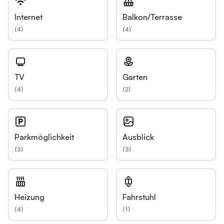
Internet
Balkon/Terrasse
(
4
)
(
4
)
TV
Garten
(
4
)
(
2
)
Parkmöglichkeit
Ausblick
(
3
)
(
3
)
Heizung
Fahrstuhl
(
4
)
(
1
)