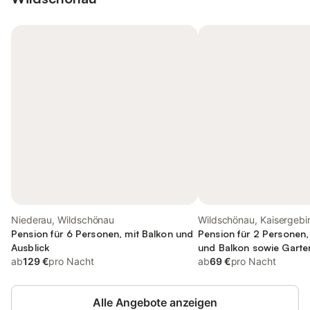
Niederau, Wildschönau
Wildschönau, Kaisergebi
Pension für 6 Personen, mit Balkon und
Pension für 2 Personen,
Ausblick
und Balkon sowie Garte
ab
129 €
pro Nacht
kinderfreundlich
ab
69 €
pro Nacht
Alle Angebote anzeigen