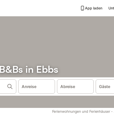
App laden
Unt
B&Bs in Ebbs
Anreise
Abreise
Gäste
·
Ferienwohnungen und Ferienhäuser