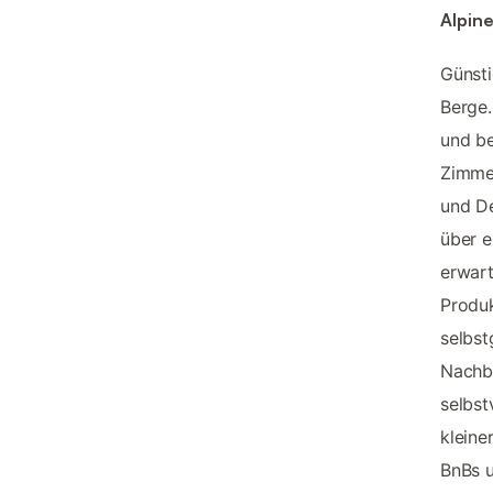
Alpin
Günsti
Berge.
und be
Zimmer
und De
über 
erwart
Produk
selbst
Nachba
selbst
kleine
BnBs 