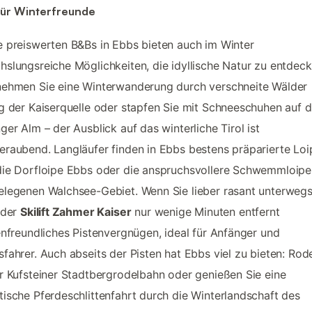
für Winterfreunde
 preiswerten B&Bs in Ebbs bieten auch im Winter
slungsreiche Möglichkeiten, die idyllische Natur zu entdeck
nehmen Sie eine Winterwanderung durch verschneite Wälder
g der Kaiserquelle oder stapfen Sie mit Schneeschuhen auf d
ger Alm – der Ausblick auf das winterliche Tirol ist
raubend. Langläufer finden in Ebbs bestens präparierte Loi
ie Dorfloipe Ebbs oder die anspruchsvollere Schwemmloipe
legenen Walchsee-Gebiet. Wenn Sie lieber rasant unterwegs
 der
Skilift Zahmer Kaiser
nur wenige Minuten entfernt
enfreundliches Pistenvergnügen, ideal für Anfänger und
fahrer. Auch abseits der Pisten hat Ebbs viel zu bieten: Rode
r Kufsteiner Stadtbergrodelbahn oder genießen Sie eine
ische Pferdeschlittenfahrt durch die Winterlandschaft des