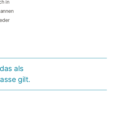
ch in
pannen
jeder
 das als
sse gilt.