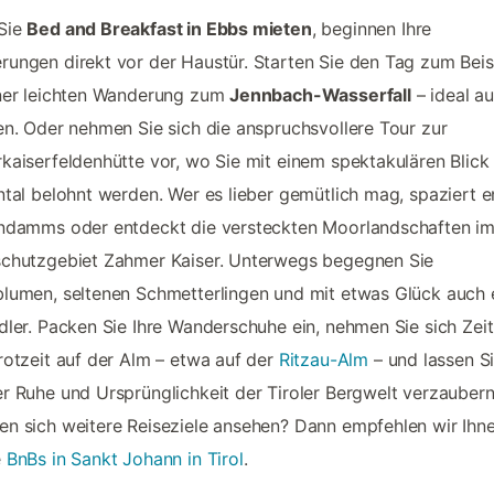
Sie
Bed and Breakfast in Ebbs mieten
, beginnen Ihre
ungen direkt vor der Haustür. Starten Sie den Tag zum Beis
iner leichten Wanderung zum
Jennbach-Wasserfall
– ideal au
en. Oder nehmen Sie sich die anspruchsvollere Tour zur
kaiserfeldenhütte vor, wo Sie mit einem spektakulären Blick
ntal belohnt werden. Wer es lieber gemütlich mag, spaziert e
nndamms oder entdeckt die versteckten Moorlandschaften i
schutzgebiet Zahmer Kaiser. Unterwegs begegnen Sie
lumen, seltenen Schmetterlingen und mit etwas Glück auch
dler. Packen Sie Ihre Wanderschuhe ein, nehmen Sie sich Zeit
rotzeit auf der Alm – etwa auf der
Ritzau-Alm
– und lassen Si
r Ruhe und Ursprünglichkeit der Tiroler Bergwelt verzaubern
n sich weitere Reiseziele ansehen? Dann empfehlen wir Ihn
e
BnBs in Sankt Johann in Tirol
.