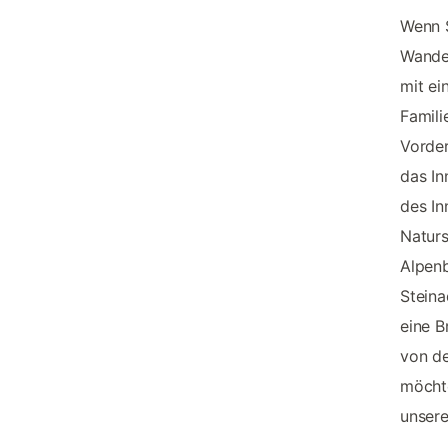
Wenn 
Wander
mit e
Famili
Vorder
das In
des I
Natur
Alpenb
Steina
eine B
von de
möchte
unser