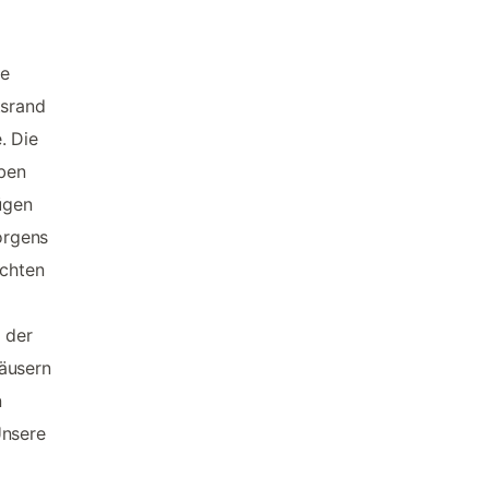
ie
tsrand
. Die
rben
ügen
orgens
achten
 der
Häusern
n
Unsere