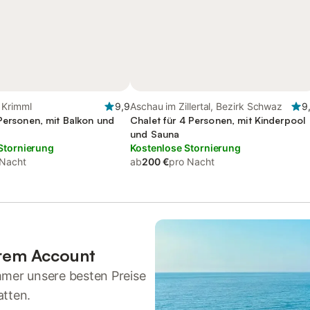
 Krimml
9,9
Aschau im Zillertal, Bezirk Schwaz
9
 Personen, mit Balkon und
Chalet für 4 Personen, mit Kinderpool
und Sauna
Stornierung
Kostenlose Stornierung
 Nacht
ab
200 €
pro Nacht
hrem Account
mmer unsere besten Preise
atten.