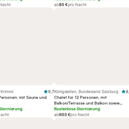
 Nacht
ab
85 €
pro Nacht
 Krimml
9,7
Königsleiten, Bundesland Salzburg
8
 Personen, mit Sauna und
Chalet für 12 Personen, mit
Balkon/Terrasse und Balkon sowie
Stornierung
Whirlpool und Sauna
Kostenlose Stornierung
Nacht
ab
603 €
pro Nacht