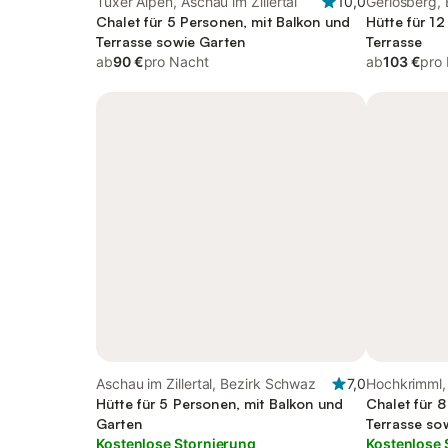
Tuxer Alpen, Aschau im Zillertal
10,0
Gerlosberg,
Chalet für 5 Personen, mit Balkon und
Hütte für 1
Terrasse sowie Garten
Terrasse
ab
90 €
pro Nacht
ab
103 €
pro
Aschau im Zillertal, Bezirk Schwaz
7,0
Hochkrimml,
Hütte für 5 Personen, mit Balkon und
Chalet für 
Garten
Terrasse so
Kostenlose Stornierung
Kostenlose 