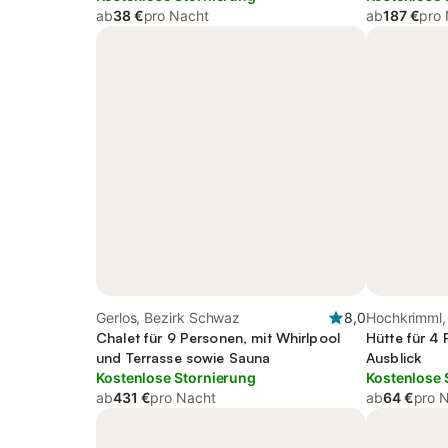
ab
38 €
pro Nacht
ab
187 €
pro
Gerlos, Bezirk Schwaz
8,0
Hochkrimml,
Chalet für 9 Personen, mit Whirlpool
Hütte für 4
und Terrasse sowie Sauna
Ausblick
Kostenlose Stornierung
Kostenlose 
ab
431 €
pro Nacht
ab
64 €
pro 