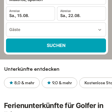
Anreise
Abreise
Sa., 15.08.
Sa., 22.08.
Gäste
SUCHEN
Unterkünfte entdecken
8,0
& mehr
9,0
& mehr
Kostenlose St
Ferienunterkünfte für Golfer in