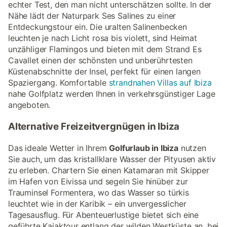
echter Test, den man nicht unterschätzen sollte. In der
Nähe lädt der Naturpark Ses Salines zu einer
Entdeckungstour ein. Die uralten Salinenbecken
leuchten je nach Licht rosa bis violett, sind Heimat
unzähliger Flamingos und bieten mit dem Strand Es
Cavallet einen der schönsten und unberührtesten
Küstenabschnitte der Insel, perfekt für einen langen
Spaziergang. Komfortable
strandnahen Villas auf Ibiza
nahe Golfplatz werden Ihnen in verkehrsgünstiger Lage
angeboten.
Alternative Freizeitvergnügen in Ibiza
Das ideale Wetter in Ihrem
Golfurlaub in Ibiza
nutzen
Sie auch, um das kristallklare Wasser der Pityusen aktiv
zu erleben. Chartern Sie einen Katamaran mit Skipper
im Hafen von Eivissa und segeln Sie hinüber zur
Trauminsel Formentera, wo das Wasser so türkis
leuchtet wie in der Karibik – ein unvergesslicher
Tagesausflug. Für Abenteuerlustige bietet sich eine
geführte Kajaktour entlang der wilden Westküste an, bei