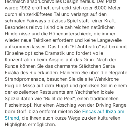
technisch anspruchsvolles Design heraus. Der Platz
wurde 1992 eröffnet, erstreckt sich über 6.000 Meter
durch ein zerklüftetes Tal und verlangt auf den
schmalen Fairways präzises Spiel statt reiner Kraft.
Besonders reizvoll sind die zahlreichen natürlichen
Hindernisse und die Höhenunterschiede, die immer
wieder neue Taktiken erfordern und keine Langeweile
aufkommen lassen. Das Loch "El Anfiteatro" ist berühmt
für seine optische Dramatik und fordert volle
Konzentration beim Anspiel auf das Grün. Nach der
Runde können Sie das charmante Städtchen Santa
Eulàlia des Riu erkunden. Flanieren Sie über die elegante
Strandpromenade, besuchen Sie die alte Wehrkirche
Puig de Missa auf dem Hügel und genießen Sie in einem
der exzellenten Restaurants am Yachthafen lokale
Spezialitäten wie "Bullit de Peix", einen traditionellen
Fischeintopf. Nur einen Abschlag von der Driving Range
beim Golf Ibiza entfernt mieten Sie
Fincas auf Ibiza am
Strand
, die Ihnen auch kurze Wege zu den kulturellen
Highlights ermöglichen.