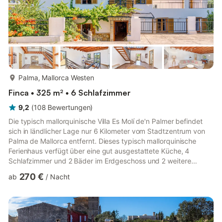
mehr...
Palma, Mallorca Westen
Finca • 325 m² • 6 Schlafzimmer
9,2
(
108
Bewertungen
)
Die typisch mallorquinische Villa Es Molí de'n Palmer befindet
sich in ländlicher Lage nur 6 Kilometer vom Stadtzentrum von
Palma de Mallorca entfernt. Dieses typisch mallorquinische
Ferienhaus verfügt über eine gut ausgestattete Küche, 4
Schlafzimmer und 2 Bäder im Erdgeschoss und 2 weitere
Schlafzimmer, 2 Bäder und ein Wohnzimmer mit
270 €
ab
/
Nacht
Satellitenfernsehen und Billardtisch im ersten Stock. Die Villa
verfügt außerdem über 4 Gäste-WCs und kann bis zu 12
Erwachsene + 2 Kinder beherbergen. Zur Ausstattung der
Finca, die sich perfekt für Familien oder Gruppen eignet,
gehören auch WLAN, Klimaanlag...