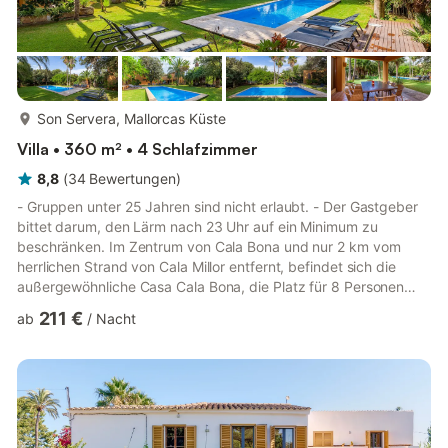
mehr...
Son Servera, Mallorcas Küste
Villa • 360 m² • 4 Schlafzimmer
8,8
(
34
Bewertungen
)
- Gruppen unter 25 Jahren sind nicht erlaubt. - Der Gastgeber
bittet darum, den Lärm nach 23 Uhr auf ein Minimum zu
beschränken. Im Zentrum von Cala Bona und nur 2 km vom
herrlichen Strand von Cala Millor entfernt, befindet sich die
außergewöhnliche Casa Cala Bona, die Platz für 8 Personen
bietet. Das über mehrere Etagen verteilte Ferienhaus mit
211 €
ab
/
Nacht
sonnendurchfluteten Räumen und moderner Architektur verfügt
über 4 Schlafzimmer, 3 Bäder, 3 Wohnzimmer und eine gut
ausgestattete Küche. Zu den hochwertigen Annehmlichkeiten
dieses typisch mallorquinischen Hauses gehören WLAN,
Satellitenfernsehen, F...