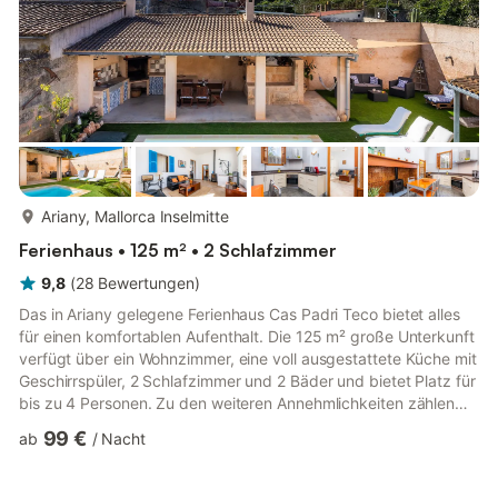
mehr...
Ariany, Mallorca Inselmitte
Ferienhaus • 125 m² • 2 Schlafzimmer
9,8
(
28
Bewertungen
)
Das in Ariany gelegene Ferienhaus Cas Padri Teco bietet alles
für einen komfortablen Aufenthalt. Die 125 m² große Unterkunft
verfügt über ein Wohnzimmer, eine voll ausgestattete Küche mit
Geschirrspüler, 2 Schlafzimmer und 2 Bäder und bietet Platz für
bis zu 4 Personen. Zu den weiteren Annehmlichkeiten zählen
WLAN, Satellitenfernsehen, Ventilator, Waschmaschine und
99 €
ab
/
Nacht
Trockner. Ein Babybett und ein Hochstuhl stehen ebenfalls zur
Verfügung. Klimaanlage und Heizung gibt es in den
Schlafzimmern und im Wohnzimmer. Schlafzimmer 1 ist mit