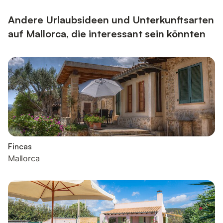
einem Doppelbett ausgestattet, Schlafzimmer 2 ebenfalls mit
e...
Andere Urlaubsideen und Unterkunftsarten
auf Mallorca, die interessant sein könnten
Fincas
Mallorca