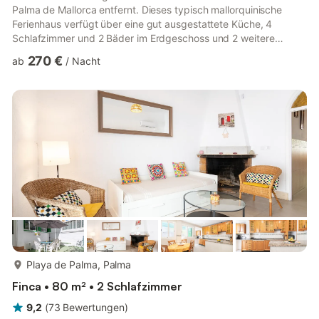
Palma de Mallorca entfernt. Dieses typisch mallorquinische
Ferienhaus verfügt über eine gut ausgestattete Küche, 4
Schlafzimmer und 2 Bäder im Erdgeschoss und 2 weitere
Schlafzimmer, 2 Bäder und ein Wohnzimmer mit
270 €
ab
/
Nacht
Satellitenfernsehen und Billardtisch im ersten Stock. Die Villa
verfügt außerdem über 4 Gäste-WCs und kann bis zu 12
Erwachsene + 2 Kinder beherbergen. Zur Ausstattung der
Finca, die sich perfekt für Familien oder Gruppen eignet,
gehören auch WLAN, Klimaanlag...
mehr...
Playa de Palma, Palma
Finca • 80 m² • 2 Schlafzimmer
9,2
(
73
Bewertungen
)