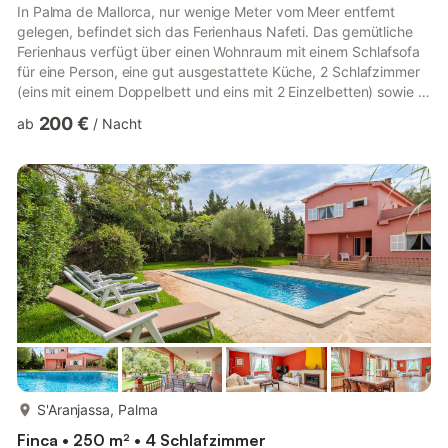
In Palma de Mallorca, nur wenige Meter vom Meer entfernt
gelegen, befindet sich das Ferienhaus Nafeti. Das gemütliche
Ferienhaus verfügt über einen Wohnraum mit einem Schlafsofa
für eine Person, eine gut ausgestattete Küche, 2 Schlafzimmer
(eins mit einem Doppelbett und eins mit 2 Einzelbetten) sowie 2
Badezimmer und bietet somit Platz für 5 Personen. Zur
200 €
ab
/
Nacht
Ausstattung gehören außerdem WLAN, ein Kamin, ein Babybett
und ein Kinderhochstuhl. Im Außenbereich erwartet Sie zudem
ein Innenhof, der mit einem Grill, einer Waschmaschine sowie
einer Sitzgelegenheit unter einem Sonnenschirm ausgestattet...
mehr...
S'Aranjassa, Palma
Finca • 250 m² • 4 Schlafzimmer