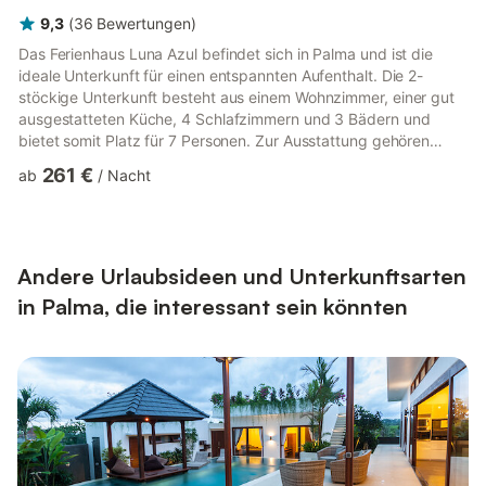
9,3
(
36
Bewertungen
)
Das Ferienhaus Luna Azul befindet sich in Palma und ist die
ideale Unterkunft für einen entspannten Aufenthalt. Die 2-
stöckige Unterkunft besteht aus einem Wohnzimmer, einer gut
ausgestatteten Küche, 4 Schlafzimmern und 3 Bädern und
bietet somit Platz für 7 Personen. Zur Ausstattung gehören
außerdem WLAN mit einem eigenen Arbeitsplatz für
261 €
ab
/
Nacht
Homeoffice, ein TV, ein Ventilator, eine Waschmaschine sowie
ein Trockner. Das Ferienhaus verfügt über einen privaten
Außenbereich mit Pool, einen Garten, eine offene Terrasse, eine
überdachte Terrasse und eine Außendusche. Ein Parkplatz ist
auf dem Grunds...
Andere Urlaubsideen und Unterkunftsarten
in Palma, die interessant sein könnten