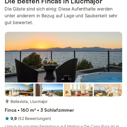
Die besten Fincas in Llucmajor
Die Gäste sind sich einig: Diese Aufenthalte werden
unter anderem in Bezug auf Lage und Sauberkeit sehr
gut bewertet.
mehr...
Bellavista, Llucmajor
Finca • 160 m² • 3 Schlafzimmer
9,9
(
52
Bewertungen
)
Urlaub im privaten Ferienhaus auf Mallorca Die Casa Pura ist in