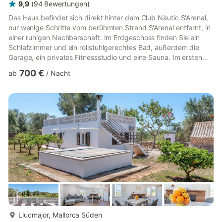
9,9
(
94
Bewertungen
)
Das Haus befindet sich direkt hinter dem Club Nàutic S'Arenal,
nur wenige Schritte vom berühmten Strand S'Arenal entfernt, in
einer ruhigen Nachbarschaft. Im Erdgeschoss finden Sie ein
Schlafzimmer und ein rollstuhlgerechtes Bad, außerdem die
Garage, ein privates Fitnessstudio und eine Sauna. Im ersten
Stock gibt es ein großes Wohnzimmer, eine gut ausgestattete
700 €
ab
/
Nacht
Küche, ein Gäste-WC und 3 Schlafzimmer: Eines mit 2
Einzelbetten und eigenem Bad, eines mit Doppelbett und eines
mit Ausziehbett für 2 Personen. Die letzten beiden Zimmer
teilen sich ein Bad. Im zweiten Stock gibt es ebenfalls 4 Schl...
mehr...
Llucmajor, Mallorca Süden