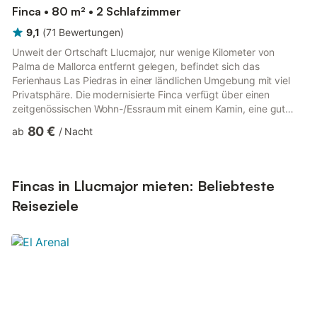
Finca • 80 m² • 2 Schlafzimmer
9,1
(
71
Bewertungen
)
Unweit der Ortschaft Llucmajor, nur wenige Kilometer von
Palma de Mallorca entfernt gelegen, befindet sich das
Ferienhaus Las Piedras in einer ländlichen Umgebung mit viel
Privatsphäre. Die modernisierte Finca verfügt über einen
zeitgenössischen Wohn-/Essraum mit einem Kamin, eine gut
ausgestattete Küchenzeile, 2 Schlafzimmer (eins davon mit 2
80 €
ab
/
Nacht
Einzelbetten, die zu einem Doppelbett zusammengeschoben
wurden) sowie 2 Badezimmer mit begehbaren Duschen und
bietet somit Platz für 4 Personen. Zur Ausstattung gehören
außerdem WLAN, eine Klimaanlage, Satellitenfernsehen, ein
Fincas in Llucmajor mieten: Beliebteste
Babybett und ein Kinderh...
Reiseziele