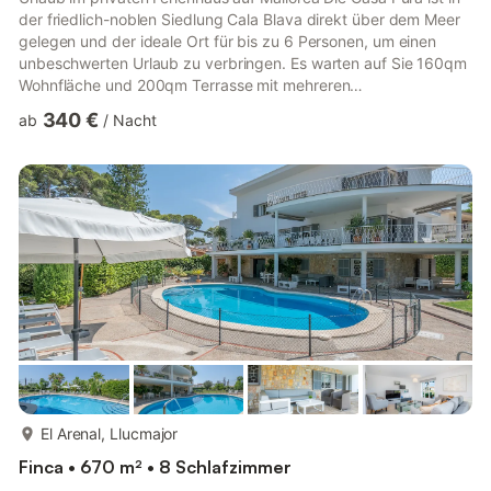
der friedlich-noblen Siedlung Cala Blava direkt über dem Meer
gelegen und der ideale Ort für bis zu 6 Personen, um einen
unbeschwerten Urlaub zu verbringen. Es warten auf Sie 160qm
Wohnfläche und 200qm Terrasse mit mehreren
Schattenplätzen. Umgeben ist das Ferienhaus von einem
340 €
ab
/
Nacht
gepflegten Garten mit Palmen, Zitronen-, Orangen- und
Olivenbäumen und vielen blühenden Sträuchern. Drei
geräumige Schlafzimmer mit großen und bequemen
Doppelbetten, zwei mit Natursteinen liebevoll gestaltete Bäder,
die vollständig ausgestattete Küche und...
mehr...
El Arenal, Llucmajor
Finca • 670 m² • 8 Schlafzimmer