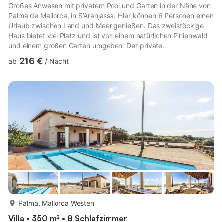
Großes Anwesen mit privatem Pool und Garten in der Nähe von
Palma de Mallorca, in S’Aranjassa. Hier können 6 Personen einen
Urlaub zwischen Land und Meer genießen. Das zweistöckige
Haus bietet viel Platz und ist von einem natürlichen Pinienwald
und einem großen Garten umgeben. Der private
Chlorwasserpool von 50m² und einer Tiefe zwischen 1,4 und 2,2
216 €
ab
/
Nacht
Metern ist der Mittelpunkt dieses Hauses. Es gibt nichts
Besseres, als den Tag mit einem erfrischenden Bad zu beginnen
und sich anschließend auf einer der Sonnenliegen zu sonnen.
Neben dem Pool befindet sich der Grillplatz. Zum Essen
empfehlen w...
mehr...
Palma, Mallorca Westen
Villa • 350 m² • 8 Schlafzimmer