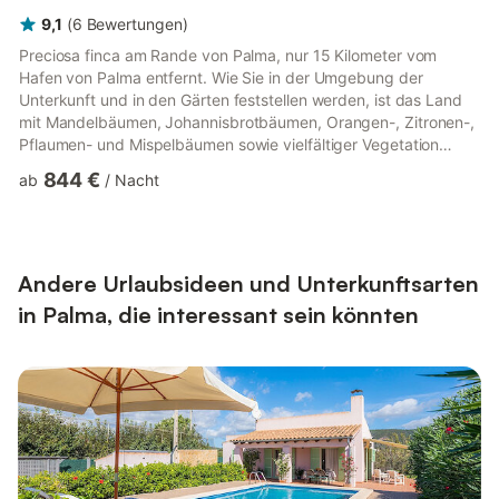
9,1
(
6
Bewertungen
)
Preciosa finca am Rande von Palma, nur 15 Kilometer vom
Hafen von Palma entfernt. Wie Sie in der Umgebung der
Unterkunft und in den Gärten feststellen werden, ist das Land
mit Mandelbäumen, Johannisbrotbäumen, Orangen-, Zitronen-,
Pflaumen- und Mispelbäumen sowie vielfältiger Vegetation
bedeckt, was diesen Ort zu einem Ort macht, an dem man
844 €
ab
/
Nacht
Frieden und Ruhe atmen kann. Die Villa liegt auf einem kleinen
Hügel und ermöglicht von der Terrasse und dem Pool aus den
Blick auf die Bucht von Palma und die Berge. Dieses
fantastische Chalet besteht aus einem Erdgeschoss und einem
Obergeschoss. Im Erd...
Andere Urlaubsideen und Unterkunftsarten
in Palma, die interessant sein könnten