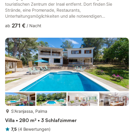
touristischen Zentrum der Insel entfernt. Dort finden Sie
Strände, eine Promenade, Restaurants,
Unterhaltungsmöglichkeiten und alle notwendigen
Dienstleistungen für einen angenehmen Urlaub mit Familie oder
271 €
ab
/
Nacht
Freunden. Die Villa verfügt über einen großen Außenbereich mit
privatem Pool und einem komplett ausgestatteten Garten,
einschließlich Sonnenliegen, Gartenmöbeln und einem Grill,
ideal, um das mediterrane Klima den ganzen Tag über zu
genießen. Im Inneren führt ein großes Fenster z...
mehr...
S'Aranjassa, Palma
Villa • 280 m² • 3 Schlafzimmer
7,5
(
4
Bewertungen
)