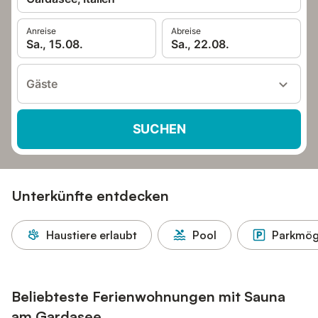
Anreise
Abreise
Sa., 15.08.
Sa., 22.08.
Gäste
SUCHEN
Unterkünfte entdecken
Haustiere erlaubt
Pool
Parkmögl
Beliebteste Ferienwohnungen mit Sauna
am Gardasee