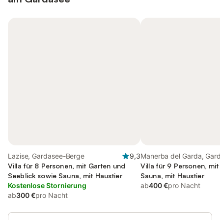
Lazise, Gardasee-Berge
9,3
Manerba del Garda, Gar
Villa für 8 Personen, mit Garten und
Berge
Villa für 9 Personen, mi
Seeblick sowie Sauna, mit Haustier
Sauna, mit Haustier
Kostenlose Stornierung
ab
400 €
pro Nacht
ab
300 €
pro Nacht