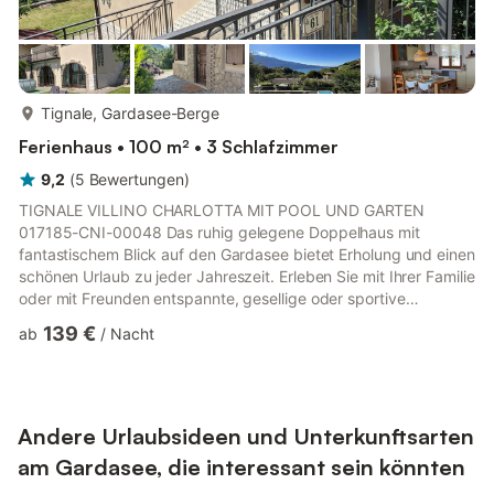
mehr...
Tignale, Gardasee-Berge
Ferienhaus • 100 m² • 3 Schlafzimmer
9,2
(
5
Bewertungen
)
TIGNALE VILLINO CHARLOTTA MIT POOL UND GARTEN
017185-CNI-00048 Das ruhig gelegene Doppelhaus mit
fantastischem Blick auf den Gardasee bietet Erholung und einen
schönen Urlaub zu jeder Jahreszeit. Erleben Sie mit Ihrer Familie
oder mit Freunden entspannte, gesellige oder sportive
Urlaubstage in einer faszinierenden Umgebung. Insider-Tipp:
139 €
ab
/
Nacht
Für Aktivurlaube ist das Frühjahr und der Herbst wegen des
milden Klimas besonders gut geeignet, Mountainbike-Strecken
jedes Schwierigkeitsgrades, Wanderrouten von blau bis
schwarz und jede Menge Tennisplätze - das ist TIGNALE, hier
kommen Sie voll auf Ihre...
Andere Urlaubsideen und Unterkunftsarten
am Gardasee, die interessant sein könnten