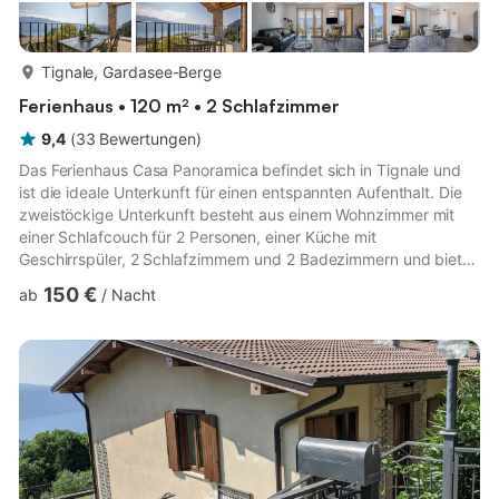
mehr...
Tignale, Gardasee-Berge
Ferienhaus • 120 m² • 2 Schlafzimmer
9,4
(
33
Bewertungen
)
Das Ferienhaus Casa Panoramica befindet sich in Tignale und
ist die ideale Unterkunft für einen entspannten Aufenthalt. Die
zweistöckige Unterkunft besteht aus einem Wohnzimmer mit
einer Schlafcouch für 2 Personen, einer Küche mit
Geschirrspüler, 2 Schlafzimmern und 2 Badezimmern und bietet
Platz für 4 Personen. Zur Ausstattung gehören außerdem
150 €
ab
/
Nacht
WLAN, eine Waschmaschine sowie ein TV. Ein Babybett ist
ebenfalls vorhanden. Das Besondere an dieser Unterkunft ist
der private Außenbereich mit einer offenen Terrasse und 2
Balkonen. Ein gemeinsamer Außenbereich mit eingezäuntem
Pool (geöffnet vom 1...