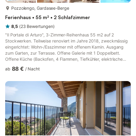
mehr...
Pozzolengo, Gardasee-Berge
Ferienhaus • 55 m² • 2 Schlafzimmer
8,5
(
23
Bewertungen
)
"Il Portale di Arturo", 3-Zimmer-Reihenhaus 55 m2 auf 2
Stockwerken. Teilweise renoviert im Jahre 2018, zweckmässig
eingerichtet: Wohn-/Esszimmer mit offenem Kamin. Ausgang
zum Garten, zur Terrasse. Offene Galerie mit 1 Doppelbett.
Offene Küche (Backofen, 4 Flammen, Tiefkühler, elektrische
Kaffeemaschine). Unteres Geschoss: 2 kleine Zimmer, jedes
88 €
ab
/
Nacht
Zimmer mit 1 x 2 Etagenbetten. Dusche, sep. WC. G-Heizung
(extra). Heizung nur verfügbar von 15.10. bis 15.04. Terrasse 12
m2, überdacht, Garten 100 m2. Terrassenmöbel. Zur Verfügung:
Fliegengitter. Parkplatz. Geeignet für Familien. Maximal 1
Haust...