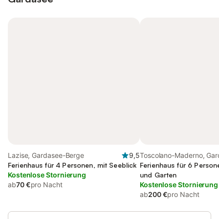
Lazise, Gardasee-Berge
9,5
Toscolano-Maderno, Gar
Ferienhaus für 4 Personen, mit Seeblick
Berge
Ferienhaus für 6 Person
Kostenlose Stornierung
und Garten
ab
70 €
pro Nacht
Kostenlose Stornierung
ab
200 €
pro Nacht