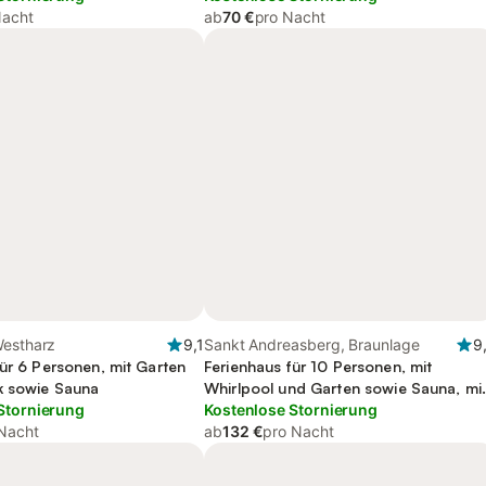
Nacht
ab
70 €
pro Nacht
Westharz
9,1
Sankt Andreasberg, Braunlage
9
für 6 Personen, mit Garten
Ferienhaus für 10 Personen, mit
k sowie Sauna
Whirlpool und Garten sowie Sauna, mi
Stornierung
Haustier
Kostenlose Stornierung
Nacht
ab
132 €
pro Nacht