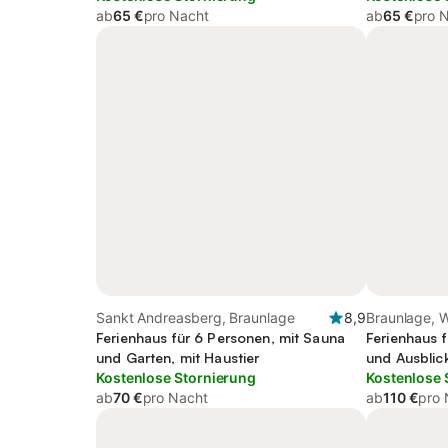
ab
65 €
pro Nacht
ab
65 €
pro 
Sankt Andreasberg, Braunlage
8,9
Braunlage, 
Ferienhaus für 6 Personen, mit Sauna
Ferienhaus 
und Garten, mit Haustier
und Ausblic
Kostenlose Stornierung
Kostenlose 
ab
70 €
pro Nacht
ab
110 €
pro 