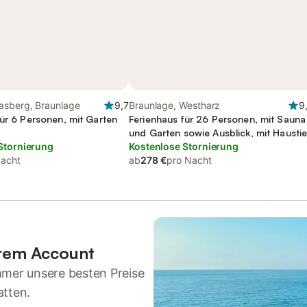
asberg, Braunlage
9,7
Braunlage, Westharz
9
für 6 Personen, mit Garten
Ferienhaus für 26 Personen, mit Sauna
und Garten sowie Ausblick, mit Haustie
Stornierung
Kostenlose Stornierung
Nacht
ab
278 €
pro Nacht
hrem Account
mmer unsere besten Preise
atten.