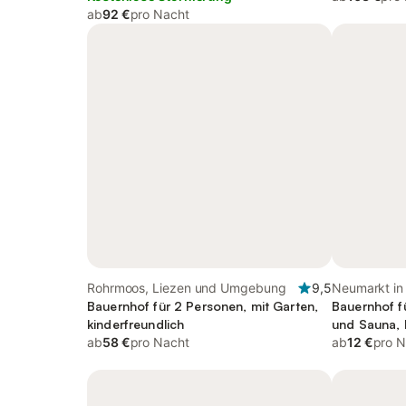
ab
92 €
pro Nacht
Rohrmoos, Liezen und Umgebung
9,5
Neumarkt in 
Bauernhof für 2 Personen, mit Garten,
Obersteierm
Bauernhof f
kinderfreundlich
und Sauna, 
ab
58 €
pro Nacht
ab
12 €
pro N