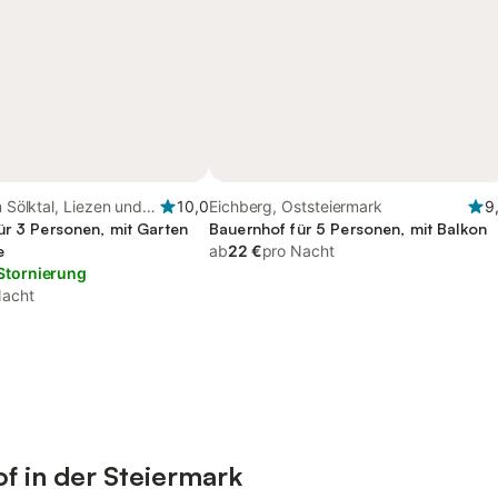
m Sölktal, Liezen und
10,0
Eichberg, Oststeiermark
9
ür 3 Personen, mit Garten
Bauernhof für 5 Personen, mit Balkon
e
ab
22 €
pro Nacht
Stornierung
Nacht
f in der Steiermark