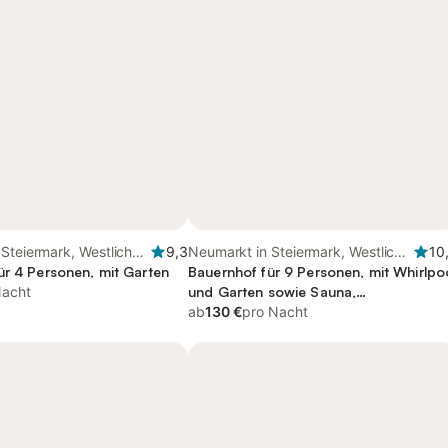
Steiermark, Westliche
9,3
Neumarkt in Steiermark, Westliche
10
ark
ür 4 Personen, mit Garten
Obersteiermark
Bauernhof für 9 Personen, mit Whirlpo
Nacht
und Garten sowie Sauna,
kinderfreundlich
ab
130 €
pro Nacht