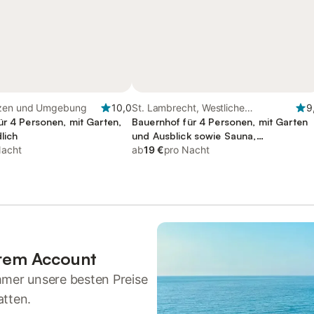
ezen und Umgebung
10,0
St. Lambrecht, Westliche
9
ür 4 Personen, mit Garten,
Obersteiermark
Bauernhof für 4 Personen, mit Garten
lich
und Ausblick sowie Sauna,
Nacht
kinderfreundlich
ab
19 €
pro Nacht
hrem Account
mmer unsere besten Preise
atten.