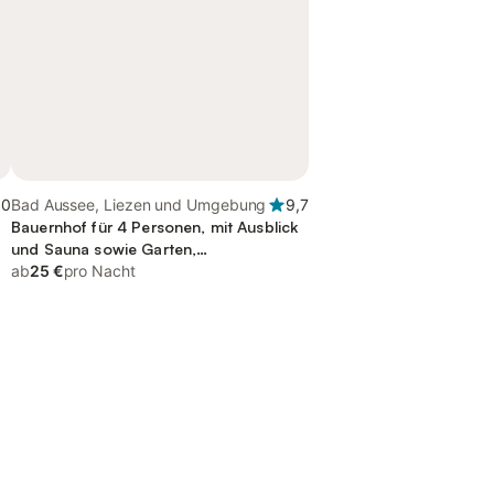
,0
Bad Aussee, Liezen und Umgebung
9,7
Bauernhof für 4 Personen, mit Ausblick
und Sauna sowie Garten,
kinderfreundlich
ab
25 €
pro Nacht