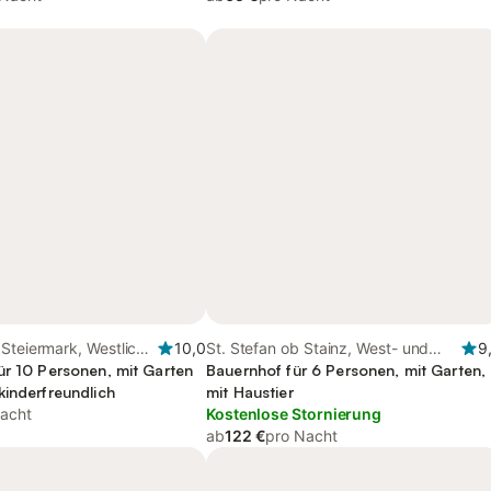
Steiermark, Westliche
10,0
St. Stefan ob Stainz, West- und
9
ark
ür 10 Personen, mit Garten
Südsteiermark
Bauernhof für 6 Personen, mit Garten,
kinderfreundlich
mit Haustier
acht
Kostenlose Stornierung
ab
122 €
pro Nacht