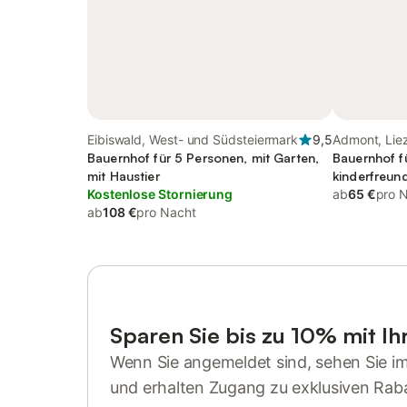
Eibiswald, West- und Südsteiermark
9,5
Admont, Li
Bauernhof für 5 Personen, mit Garten,
Bauernhof f
mit Haustier
kinderfreund
Kostenlose Stornierung
ab
65 €
pro 
ab
108 €
pro Nacht
Sparen Sie bis zu 10% mit I
Wenn Sie angemeldet sind, sehen Sie i
und erhalten Zugang zu exklusiven Rab