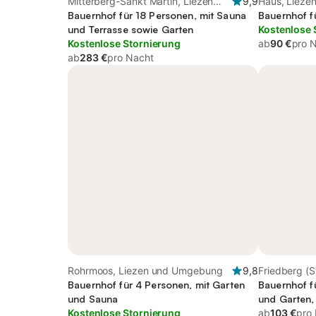
Mitterberg-Sankt Martin, Liezen
9,9
Haus, Liez
und Umgebung
Bauernhof für 18 Personen, mit Sauna
Bauernhof f
und Terrasse sowie Garten
Kostenlose 
Kostenlose Stornierung
ab
90 €
pro 
ab
283 €
pro Nacht
Rohrmoos, Liezen und Umgebung
9,8
Friedberg (St
Bauernhof für 4 Personen, mit Garten
Oststeierma
Bauernhof f
und Sauna
und Garten, 
Kostenlose Stornierung
ab
103 €
pro