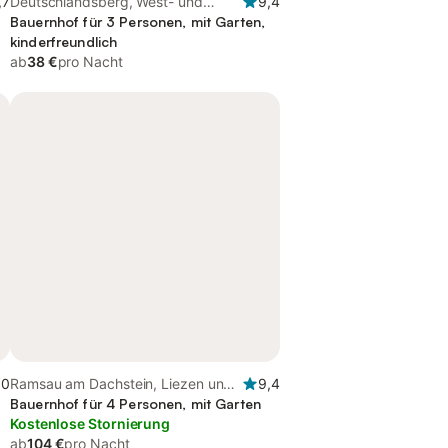
,7
Deutschlandsberg, West- und
9,4
Südsteiermark
Bauernhof für 3 Personen, mit Garten,
kinderfreundlich
ab
38 €
pro Nacht
,0
Ramsau am Dachstein, Liezen und
9,4
Umgebung
Bauernhof für 4 Personen, mit Garten
Kostenlose Stornierung
ab
104 €
pro Nacht