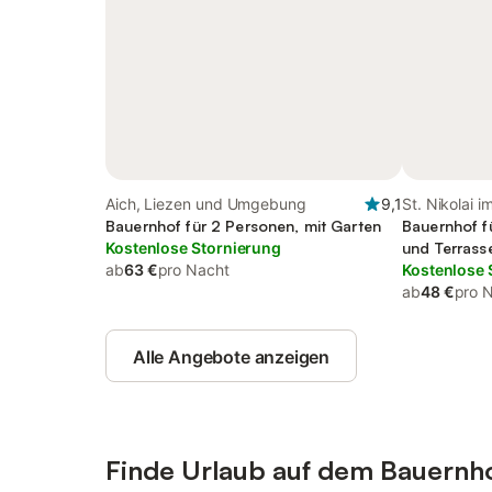
Aich, Liezen und Umgebung
9,1
St. Nikolai i
Bauernhof für 2 Personen, mit Garten
Umgebung
Bauernhof f
Kostenlose Stornierung
und Terrass
ab
63 €
pro Nacht
Kostenlose 
ab
48 €
pro 
Alle Angebote anzeigen
Finde Urlaub auf dem Bauernho