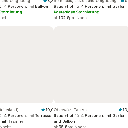
en und Umgebung
8,8
Rohrmoos, Liezen und Umgebung
9
ür 4 Personen, mit Balkon
Bauernhof für 4 Personen, mit Garten
Stornierung
Kostenlose Stornierung
Nacht
ab
102 €
pro Nacht
eirerland),
10,0
Oberwölz, Tauern
10
rk
ür 4 Personen, mit Terrasse
Bauernhof für 4 Personen, mit Garten
mit Haustier
und Balkon
 Nacht
ab
65 €
pro Nacht