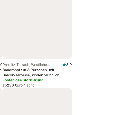
,0
Predlitz-Turrach, Westliche
8,9
ol
Obersteiermark
Bauernhof für 8 Personen, mit
Balkon/Terrasse, kinderfreundlich
Kostenlose Stornierung
ab
236 €
pro Nacht