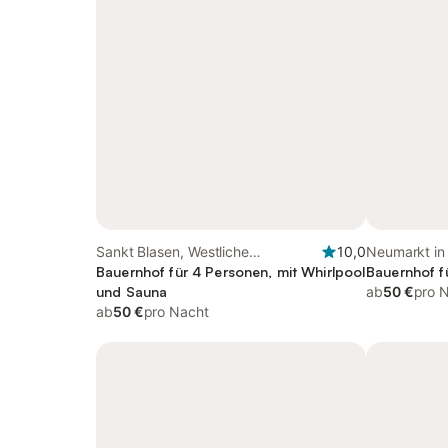
Sankt Blasen, Westliche
10,0
Neumarkt in 
Obersteiermark
Bauernhof für 4 Personen, mit Whirlpool
Obersteierm
Bauernhof f
und Sauna
ab
50 €
pro 
ab
50 €
pro Nacht