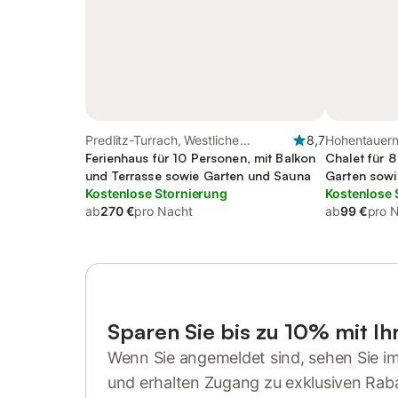
Predlitz-Turrach, Westliche
8,7
Hohentauern
Obersteiermark
Ferienhaus für 10 Personen, mit Balkon
Chalet für 8
und Terrasse sowie Garten und Sauna
Garten sow
Kostenlose Stornierung
Kostenlose 
ab
270 €
pro Nacht
ab
99 €
pro 
Sparen Sie bis zu 10% mit I
Wenn Sie angemeldet sind, sehen Sie i
und erhalten Zugang zu exklusiven Rab