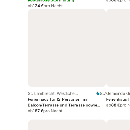
ab
124 €
pro Nacht
St. Lambrecht, Westliche
8,7
Gemeinde Gr
Obersteiermark
Ferienhaus für 12 Personen, mit
Südsteierma
Ferienhaus f
Balkon/Terrasse und Terrasse sowie
ab
88 €
pro 
Garten
ab
187 €
pro Nacht