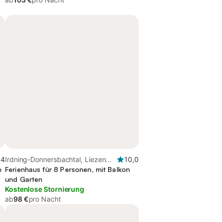
,4
Irdning-Donnersbachtal, Liezen
10,0
e
und Umgebung
Ferienhaus für 8 Personen, mit Balkon
und Garten
Kostenlose Stornierung
ab
98 €
pro Nacht