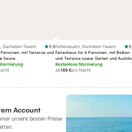
, Dachstein-Tauern
9,8
Hohentauern, Dachstein-Tauern
8
 Personen, mit Terrasse und
Ferienhaus für 6 Personen, mit Balkon
ie Sauna
und Terrasse sowie Garten und Ausbli
Stornierung
Kostenlose Stornierung
Nacht
ab
189 €
pro Nacht
hrem Account
mmer unsere besten Preise
atten.