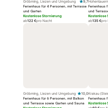
Gröbming, Liezen und Umgebung
9,7
Hohentauern
Ferienhaus für 4 Personen, mit Terrasse
Ferienhaus f
und Garten
und Terrass
Kostenlose Stornierung
Kostenlose 
ab
122 €
pro Nacht
ab
135 €
pro
Gröbming, Liezen und Umgebung
10,0
Krakau (Stei
Ferienhaus für 6 Personen, mit Balkon
Ferienhaus 
und Terrasse sowie Garten und Sauna
Kostenlose 
Kostenlose Stornierung
ab
60 €
pro 