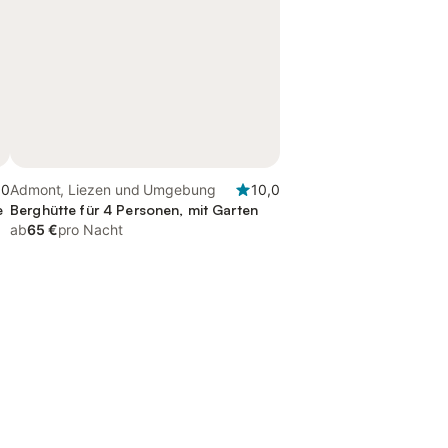
,0
Admont, Liezen und Umgebung
10,0
e
Berghütte für 4 Personen, mit Garten
ab
65 €
pro Nacht