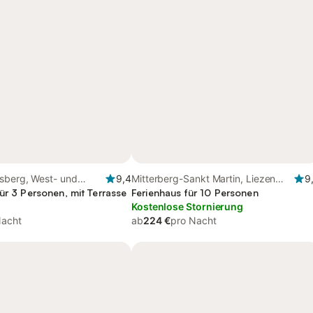
sberg, West- und
9,4
Mitterberg-Sankt Martin, Liezen
9
rk
ür 3 Personen, mit Terrasse
und Umgebung
Ferienhaus für 10 Personen
Kostenlose Stornierung
Nacht
ab
224 €
pro Nacht