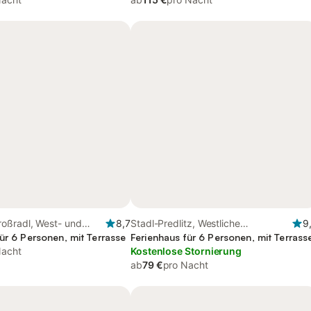
oßradl, West- und
8,7
Stadl-Predlitz, Westliche
9
rk
ür 6 Personen, mit Terrasse
Obersteiermark
Ferienhaus für 6 Personen, mit Terrass
Nacht
Kostenlose Stornierung
ab
79 €
pro Nacht