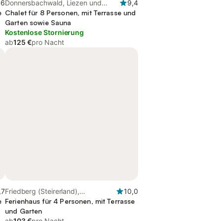
,6
Donnersbachwald, Liezen und
9,4
e
Umgebung
Chalet für 8 Personen, mit Terrasse und
Garten sowie Sauna
Kostenlose Stornierung
ab
125 €
pro Nacht
,7
Friedberg (Steirerland),
10,0
e
Oststeiermark
Ferienhaus für 4 Personen, mit Terrasse
und Garten
ab
103 €
pro Nacht