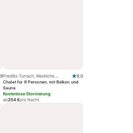
,9
Predlitz-Turrach, Westliche
9,0
Obersteiermark
Chalet für 8 Personen, mit Balkon und
Sauna
Kostenlose Stornierung
ab
254 €
pro Nacht