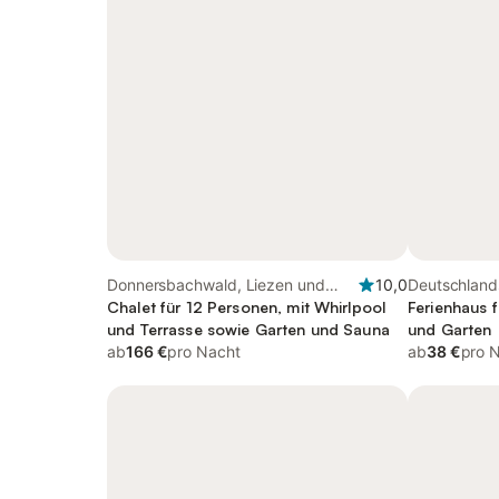
Donnersbachwald, Liezen und
10,0
Deutschland
Umgebung
Chalet für 12 Personen, mit Whirlpool
Südsteierma
Ferienhaus f
und Terrasse sowie Garten und Sauna
und Garten
ab
166 €
pro Nacht
ab
38 €
pro 