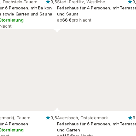
, Dachstein-Tauern
9,5
Stadl-Predlitz, Westliche
9
ür 6 Personen, mit Balkon
Obersteiermark
Ferienhaus für 4 Personen, mit Terrass
e sowie Garten und Sauna
und Sauna
Stornierung
ab
66 €
pro Nacht
 Nacht
ermark), Tauern
9,6
Auersbach, Oststeiermark
9
für 4 Personen
Ferienhaus für 6 Personen, mit Terrass
Stornierung
und Garten
Nacht
ab
115 €
pro Nacht