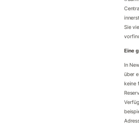
Centra
inners
Sie vi
vorfin
Eine 
In New
über e
keine 
Reserv
Verfüg
beispi
Adress