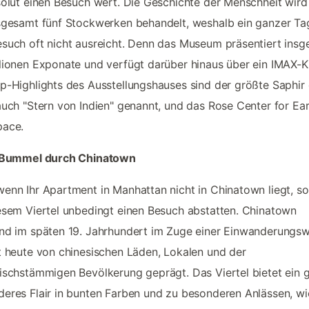
solut einen Besuch wert. Die Geschichte der Menschheit wird 
sgesamt fünf Stockwerken behandelt, weshalb ein ganzer Ta
such oft nicht ausreicht. Denn das Museum präsentiert ins
lionen Exponate und verfügt darüber hinaus über ein IMAX-K
p-Highlights des Ausstellungshauses sind der größte Saphir
auch "Stern von Indien" genannt, und das Rose Center for Ea
pace.
n Bummel durch Chinatown
enn Ihr Apartment in Manhattan nicht in Chinatown liegt, so
esem Viertel unbedingt einen Besuch abstatten. Chinatown
nd im späten 19. Jahrhundert im Zuge einer Einwanderungsw
t heute von chinesischen Läden, Lokalen und der
ischstämmigen Bevölkerung geprägt. Das Viertel bietet ein 
eres Flair in bunten Farben und zu besonderen Anlässen, wi