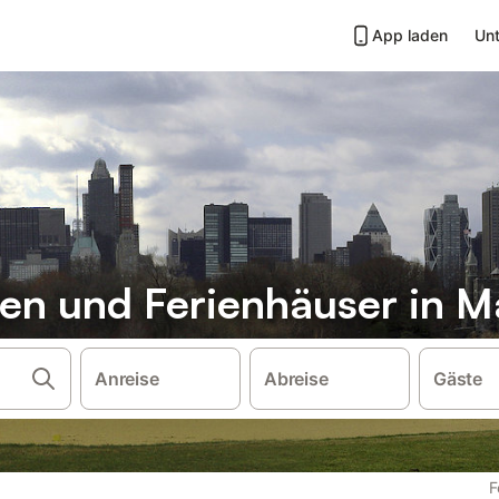
App laden
Unt
n und Ferienhäuser in M
Anreise
Abreise
Gäste
F