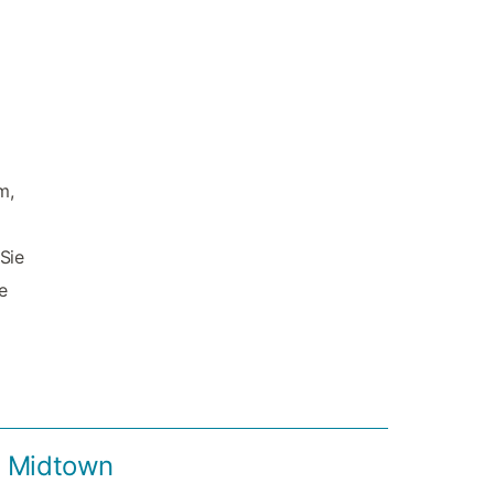
m,
Sie
e
n Midtown