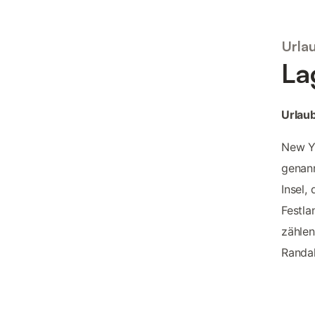
Urla
La
Urlaub
New Yo
genann
Insel,
Festla
zählen
Randal