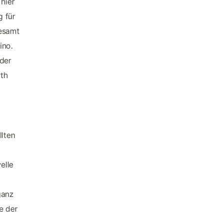
hier
g für
gesamt
ino.
 der
rth
llten
elle
ganz
e der