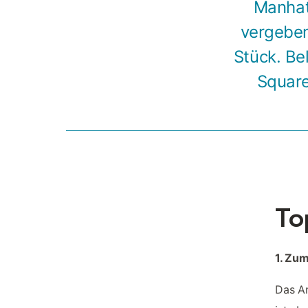
Manhatt
vergeben
Stück. Be
Square
To
1. Zu
Das Am