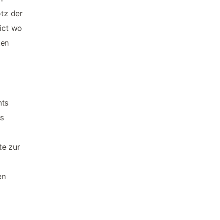
otz der
rict wo
ten
nts
ss
te zur
en