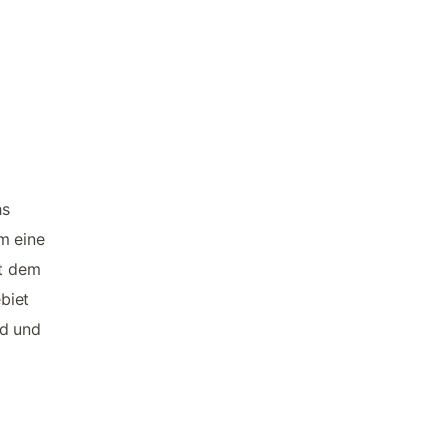
hs
m eine
it dem
biet
nd und