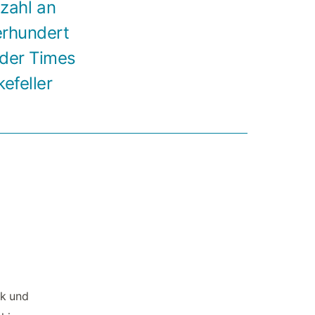
nzahl an
erhundert
 der Times
efeller
rk und