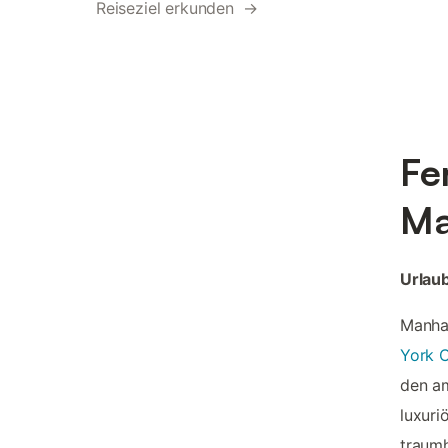
Reiseziel erkunden →
Fe
Ma
Urlaub
Manhat
York C
den am
luxuri
traumh