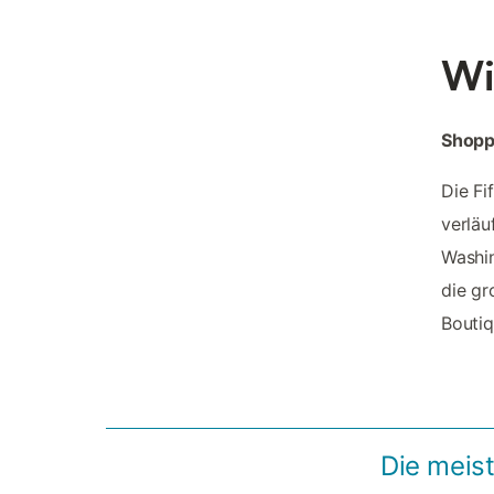
Wi
Shopp
Die Fi
verläu
Washin
die gr
Boutiq
Die meis