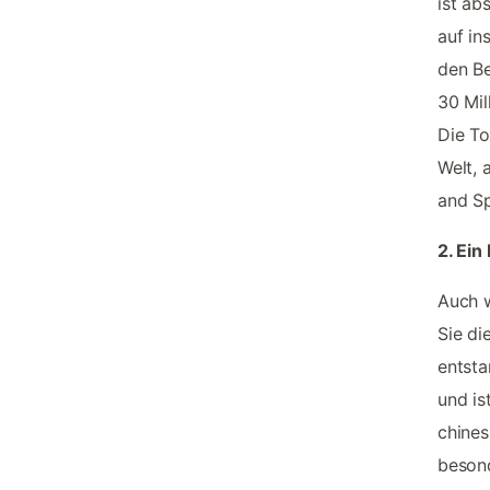
ist ab
auf in
den Be
30 Mil
Die To
Welt, 
and S
2. Ei
Auch w
Sie di
entsta
und is
chines
besond