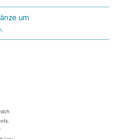
ränze um
.
sich
ots.
r