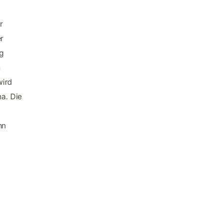
r
r
g
n
wird
na. Die
hn