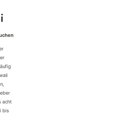
i
buchen
er
ner
äufig
waii
n,
geber
s acht
 bis