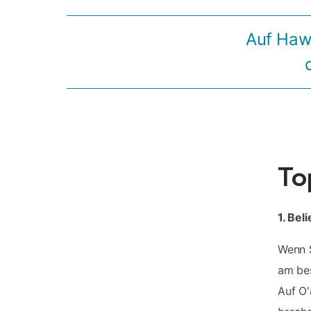
Auf Haw
To
1. Bel
Wenn S
am bes
Auf O'