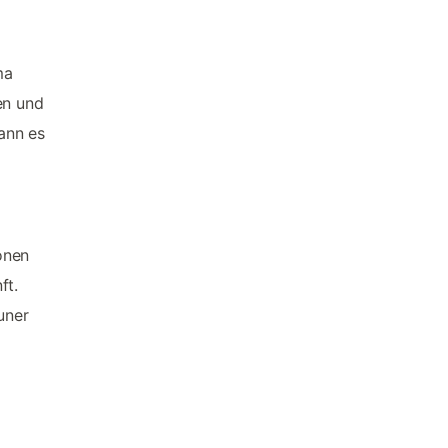
ma
en und
ann es
ionen
ft.
uner