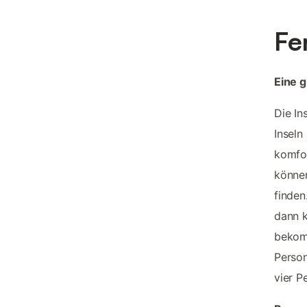
Fe
Eine 
Die In
Inseln
komfor
können
finden
dann k
bekomm
Person
vier P