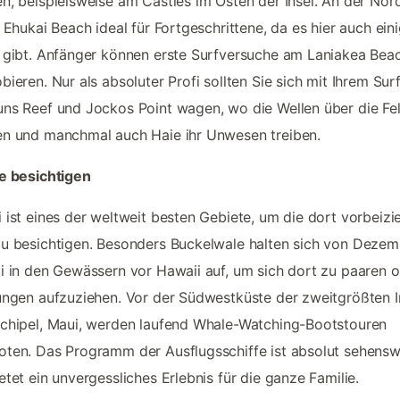
n, beispielsweise am Castles im Osten der Insel. An der Nor
r Ehukai Beach ideal für Fortgeschrittene, da es hier auch ein
 gibt. Anfänger können erste Surfversuche am Laniakea Bea
bieren. Nur als absoluter Profi sollten Sie sich mit Ihrem Sur
ns Reef und Jockos Point wagen, wo die Wellen über die Fe
n und manchmal auch Haie ihr Unwesen treiben.
e besichtigen
 ist eines der weltweit besten Gebiete, um die dort vorbeiz
u besichtigen. Besonders Buckelwale halten sich von Dezem
i in den Gewässern vor Hawaii auf, um sich dort zu paaren 
ungen aufzuziehen. Vor der Südwestküste der zweitgrößten I
chipel, Maui, werden laufend Whale-Watching-Bootstouren
ten. Das Programm der Ausflugsschiffe ist absolut sehensw
etet ein unvergessliches Erlebnis für die ganze Familie.