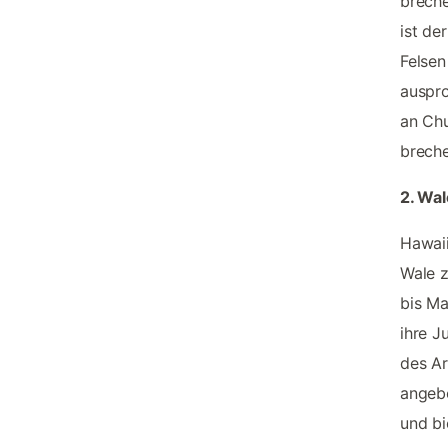
breche
ist de
Felsen
auspro
an Chu
breche
2. Wal
Hawaii
Wale z
bis Ma
ihre J
des Ar
angebo
und bi