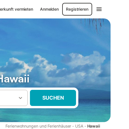
erkunft vermieten
Anmelden
Registrieren
Hawaii
SUCHEN
·
·
Ferienwohnungen und Ferienhäuser
USA
Hawaii