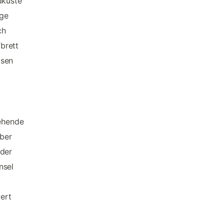
dküste
ige
ch
fbrett
lsen
iehende
ber
oder
nsel
ert