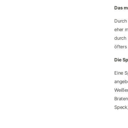
Das mi
Durch 
eher m
durch 
öfter
Die Sp
Eine S
angebo
Weißer
Braten
Speck,