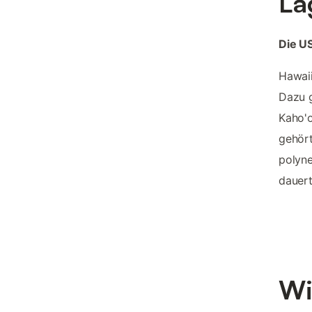
La
Die US
Hawaii
Dazu g
Kaho'o
gehört
polyne
dauert
Wi