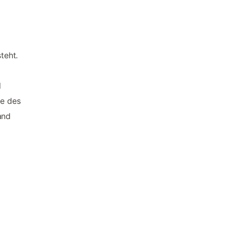
teht.
l
ze des
and