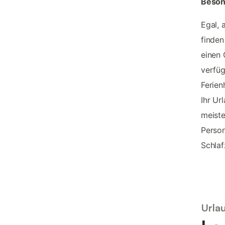
Beson
Egal, 
finden
einen 
verfüg
Ferien
Ihr Ur
meiste
Person
Schla
Urlau