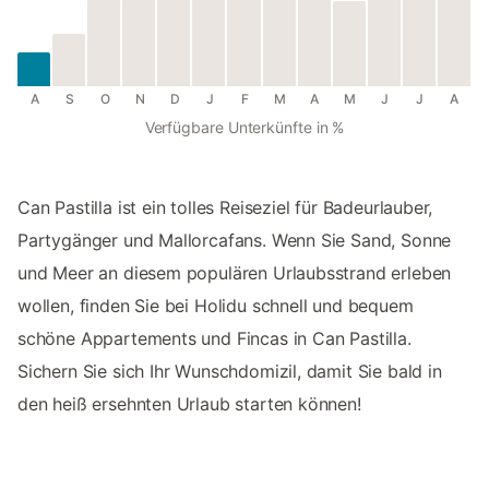
A
S
O
N
D
J
F
M
A
M
J
J
A
Verfügbare Unterkünfte in %
Can Pastilla ist ein tolles Reiseziel für Badeurlauber,
Partygänger und Mallorcafans. Wenn Sie Sand, Sonne
und Meer an diesem populären Urlaubsstrand erleben
wollen, finden Sie bei Holidu schnell und bequem
schöne Appartements und Fincas in Can Pastilla.
Sichern Sie sich Ihr Wunschdomizil, damit Sie bald in
den heiß ersehnten Urlaub starten können!