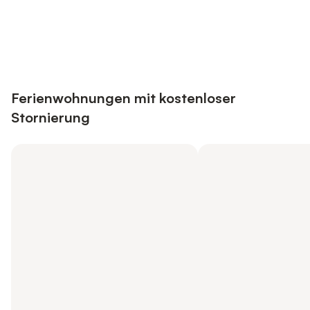
Jetzt anmelden und bis zu 10% bei
Anmelden
vielen Unterkünften sparen.
Ferienwohnungen mit kostenloser
Stornierung