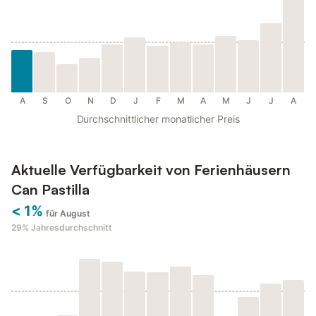
A
S
O
N
D
J
F
M
A
M
J
J
A
Durchschnittlicher monatlicher Preis
Aktuelle Verfügbarkeit von Ferienhäusern
Can Pastilla
< 1%
für August
29%
Jahresdurchschnitt