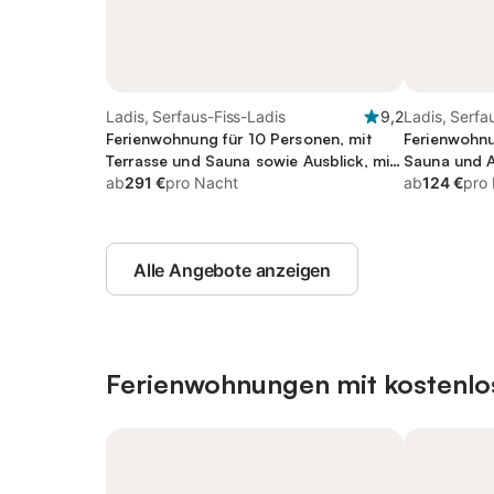
Ladis, Serfaus-Fiss-Ladis
9,2
Ladis, Serfa
Ferienwohnung für 10 Personen, mit
Ferienwohnu
Terrasse und Sauna sowie Ausblick, mit
Sauna und A
Haustier
ab
291 €
pro Nacht
ab
124 €
pro
Alle Angebote anzeigen
Ferienwohnungen mit kostenlo