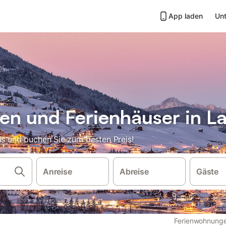
App laden
Unt
n und Ferienhäuser in La
dis und buchen Sie zum besten Preis!
Anreise
Abreise
Gäste
Ferienwohnunge