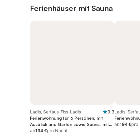
Ferienhäuser mit Sauna
Ladis, Serfaus-Fiss-Ladis
9,3
Ladis, Serfa
Ferienwohnung für 6 Personen, mit
Ferienwohnu
Ausblick und Garten sowie Sauna, mit
ab
194 €
pro
Haustier
ab
134 €
pro Nacht