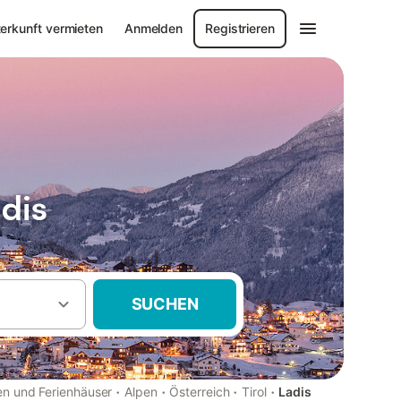
erkunft vermieten
Anmelden
Registrieren
dis
SUCHEN
·
·
·
·
n und Ferienhäuser
Alpen
Österreich
Tirol
Ladis