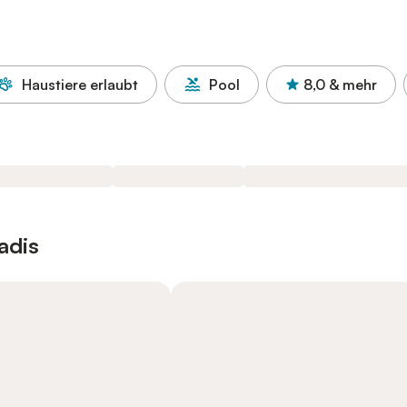
Haustiere erlaubt
Pool
8,0
& mehr
adis