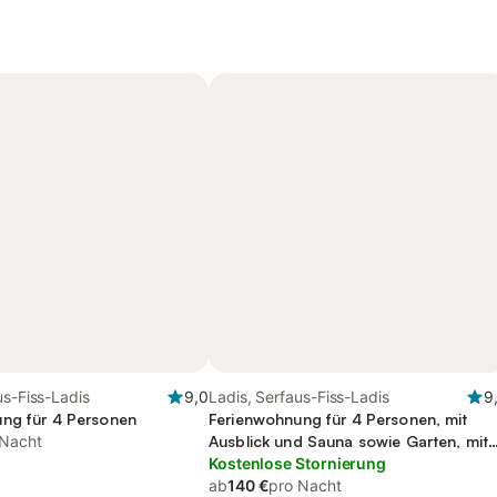
us-Fiss-Ladis
9,0
Ladis, Serfaus-Fiss-Ladis
9
ng für 4 Personen
Ferienwohnung für 4 Personen, mit
 Nacht
Ausblick und Sauna sowie Garten, mit
Haustier
Kostenlose Stornierung
ab
140 €
pro Nacht