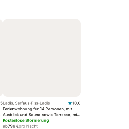
,5
Ladis, Serfaus-Fiss-Ladis
10,0
Ferienwohnung für 14 Personen, mit
Ausblick und Sauna sowie Terrasse, mit
Haustier
Kostenlose Stornierung
ab
796 €
pro Nacht