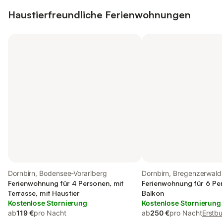
Haustierfreundliche Ferienwohnungen
Dornbirn, Bodensee-Vorarlberg
Dornbirn, Bregenzerwald
Ferienwohnung für 4 Personen, mit
Ferienwohnung für 6 Pe
Terrasse, mit Haustier
Balkon
Kostenlose Stornierung
Kostenlose Stornierung
ab
119 €
pro Nacht
ab
250 €
pro Nacht
Erstb