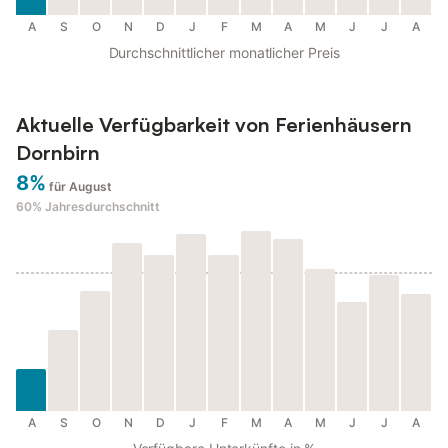
A
S
O
N
D
J
F
M
A
M
J
J
A
Durchschnittlicher monatlicher Preis
Aktuelle Verfügbarkeit von Ferienhäusern
Dornbirn
8%
für August
60%
Jahresdurchschnitt
A
S
O
N
D
J
F
M
A
M
J
J
A