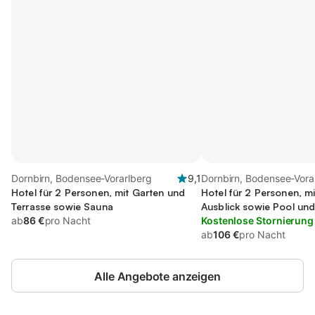
Dornbirn, Bodensee-Vorarlberg
9,1
Dornbirn, Bodensee-Vora
Hotel für 2 Personen, mit Garten und
Hotel für 2 Personen, m
Terrasse sowie Sauna
Ausblick sowie Pool und
ab
86 €
pro Nacht
Haustier
Kostenlose Stornierung
ab
106 €
pro Nacht
Alle Angebote anzeigen