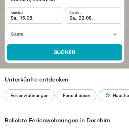
Anreise
Abreise
Sa., 15.08.
Sa., 22.08.
Gäste
SUCHEN
Unterkünfte entdecken
Ferienwohnungen
Ferienhäuser
Haustie
Beliebte Ferienwohnungen in Dornbirn