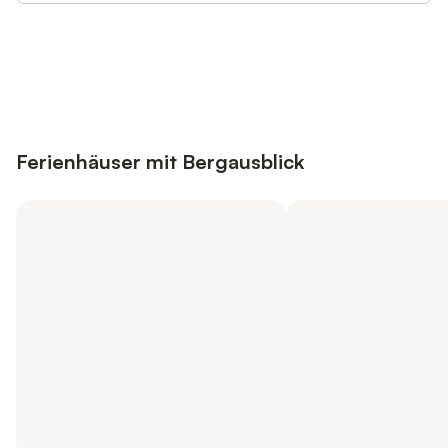
Jetzt anmelden und bis zu 10% bei
Anmelden
vielen Unterkünften sparen.
Ferienhäuser mit Bergausblick