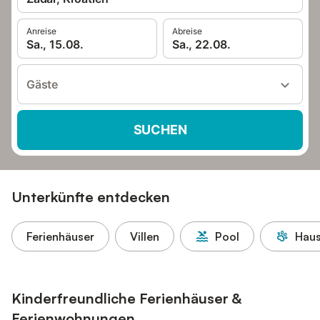
Anreise
Abreise
Sa., 15.08.
Sa., 22.08.
Gäste
SUCHEN
Unterkünfte entdecken
Ferienhäuser
Villen
Pool
Haus
Kinderfreundliche Ferienhäuser &
Ferienwohnungen