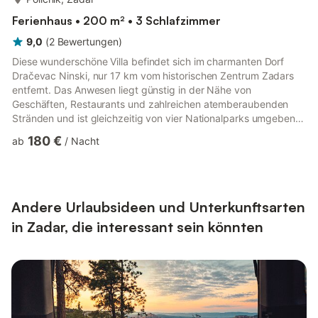
Ferienhaus • 200 m² • 3 Schlafzimmer
9,0
(
2
Bewertungen
)
Diese wunderschöne Villa befindet sich im charmanten Dorf
Dračevac Ninski, nur 17 km vom historischen Zentrum Zadars
entfernt. Das Anwesen liegt günstig in der Nähe von
Geschäften, Restaurants und zahlreichen atemberaubenden
Stränden und ist gleichzeitig von vier Nationalparks umgeben,
was es zu einem idealen Ausgangspunkt für die Erkundung der
180 €
ab
/
Nacht
Region macht. Das Äußere der Villa ist wirklich beeindruckend.
Die Gäste können sich in einem geräumigen, angelegten Garten
mit Olivenbäumen und Weinbergen entspannen, einen
Swimmingpool mit Massagesystem genießen, auf dem Grill
zubereitete Mahlzeite...
Andere Urlaubsideen und Unterkunftsarten
in Zadar, die interessant sein könnten