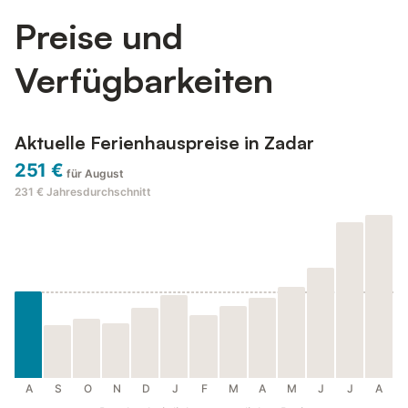
Preise und
Verfügbarkeiten
Aktuelle Ferienhauspreise in Zadar
251 €
für August
231 €
Jahresdurchschnitt
A
S
O
N
D
J
F
M
A
M
J
J
A