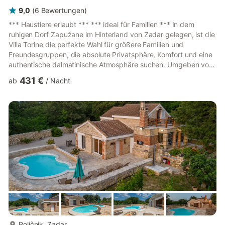
9,0
(
6
Bewertungen
)
*** Haustiere erlaubt *** *** ideal für Familien *** In dem
ruhigen Dorf Zapužane im Hinterland von Zadar gelegen, ist die
Villa Torine die perfekte Wahl für größere Familien und
Freundesgruppen, die absolute Privatsphäre, Komfort und eine
authentische dalmatinische Atmosphäre suchen. Umgeben von
Natur und Stille bietet diese geräumige Villa die ideale Balance
431 €
ab
/
Nacht
zwischen Luxus und einem entspannten Aufenthalt abseits des
städtischen Trubels. Die Villa bietet Platz für bis zu 14 Personen
und verfügt über sieben geräumige Schlafzimmer, jedes mit
eigenem Bad, was den Gästen maximalen Komfort und...
mehr...
Poličnik, Zadar