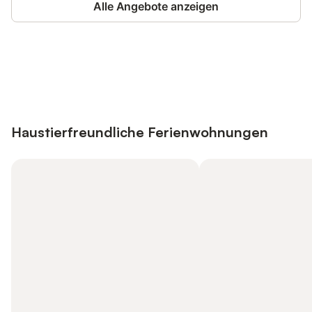
Alle Angebote anzeigen
Jetzt anmelden und bis zu 10% bei
Anmelden
vielen Unterkünften sparen.
Haustierfreundliche Ferienwohnungen