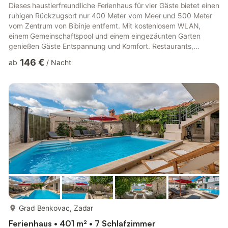
Dieses haustierfreundliche Ferienhaus für vier Gäste bietet einen
ruhigen Rückzugsort nur 400 Meter vom Meer und 500 Meter
vom Zentrum von Bibinje entfernt. Mit kostenlosem WLAN,
einem Gemeinschaftspool und einem eingezäunten Garten
genießen Gäste Entspannung und Komfort. Restaurants,
Lebensmittelgeschäfte und eine Touristeninformation sind
146 €
ab
/
Nacht
fußläufig erreichbar und machen das Haus zu einem idealen
Aufenthaltsort. Das Haus verfügt über einen gemütlichen Wohn-
und Essbereich mit Flachbild-Sat-TV, eine voll ausgestattete
Küche mit modernen Geräten und ein komfortables
Schlafzimmer mit Etagenbe...
mehr...
Grad Benkovac, Zadar
Ferienhaus • 401 m² • 7 Schlafzimmer