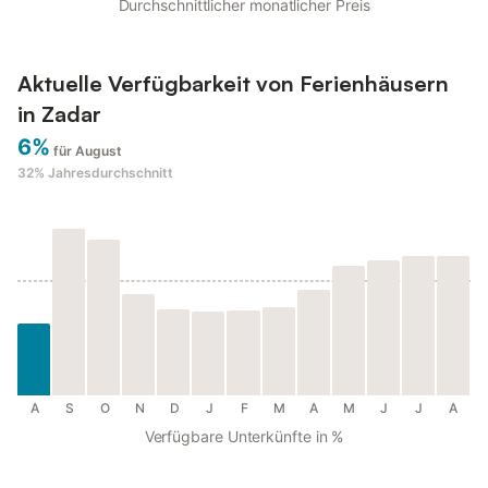
Durchschnittlicher monatlicher Preis
Aktuelle Verfügbarkeit von Ferienhäusern
in Zadar
6%
für August
32%
Jahresdurchschnitt
A
S
O
N
D
J
F
M
A
M
J
J
A
Verfügbare Unterkünfte in %