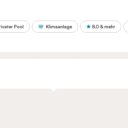
rivater Pool
Klimaanlage
8,0
& mehr