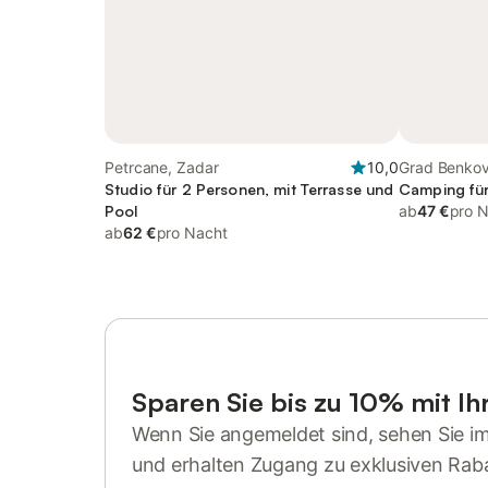
Petrcane, Zadar
10,0
Grad Benkov
Studio für 2 Personen, mit Terrasse und
Camping fü
Pool
ab
47 €
pro 
ab
62 €
pro Nacht
Sparen Sie bis zu 10% mit I
Wenn Sie angemeldet sind, sehen Sie i
und erhalten Zugang zu exklusiven Rab