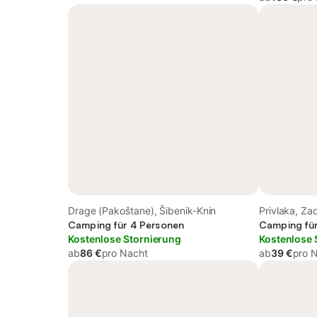
Drage (Pakoštane), Šibenik-Knin
Privlaka, Za
Camping für 4 Personen
Camping für
Kostenlose Stornierung
Kostenlose 
ab
86 €
pro Nacht
ab
39 €
pro 