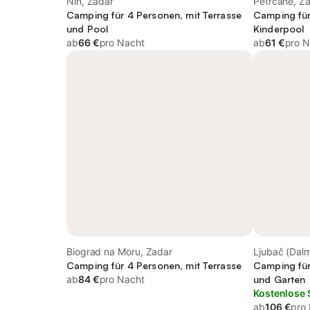
Nin, Zadar
Petrcane, Z
Camping für 4 Personen, mit Terrasse
Camping für
und Pool
Kinderpool
ab
66 €
pro Nacht
ab
61 €
pro N
Biograd na Moru, Zadar
Ljubač (Dalm
Camping für 4 Personen, mit Terrasse
Camping für
ab
84 €
pro Nacht
und Garten
Kostenlose 
ab
106 €
pro