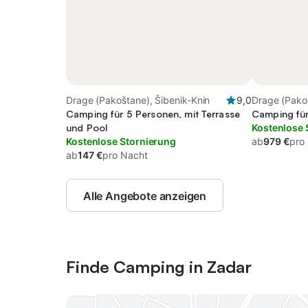
Drage (Pakoštane), Šibenik-Knin
9,0
Drage (Pako
Camping für 5 Personen, mit Terrasse
Camping für
und Pool
Kostenlose 
Kostenlose Stornierung
ab
979 €
pro
ab
147 €
pro Nacht
Alle Angebote anzeigen
Finde Camping in Zadar