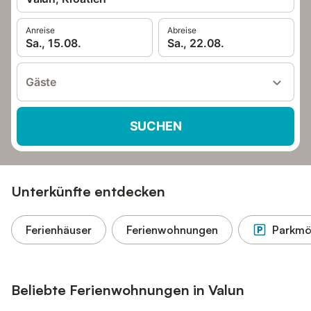
Anreise
Abreise
Sa., 15.08.
Sa., 22.08.
Gäste
SUCHEN
Unterkünfte entdecken
Ferienhäuser
Ferienwohnungen
Parkmög
Beliebte Ferienwohnungen in Valun