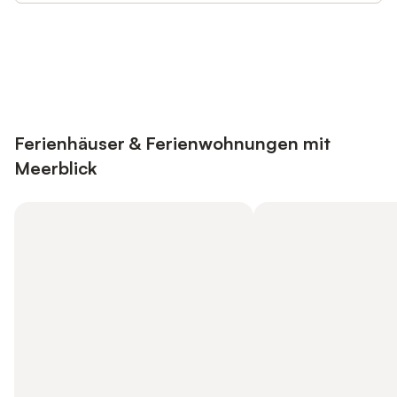
Jetzt anmelden und bis zu 10% bei
Anmelden
vielen Unterkünften sparen.
Ferienhäuser & Ferienwohnungen mit
Meerblick