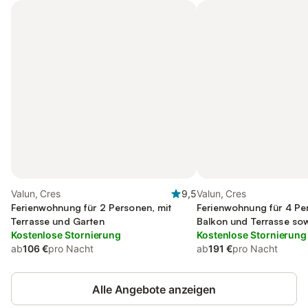
Valun, Cres
9,5
Valun, Cres
Ferienwohnung für 2 Personen, mit
Ferienwohnung für 4 Pe
Terrasse und Garten
Balkon und Terrasse so
Kostenlose Stornierung
Ausblick
Kostenlose Stornierung
ab
106 €
pro Nacht
ab
191 €
pro Nacht
Alle Angebote anzeigen