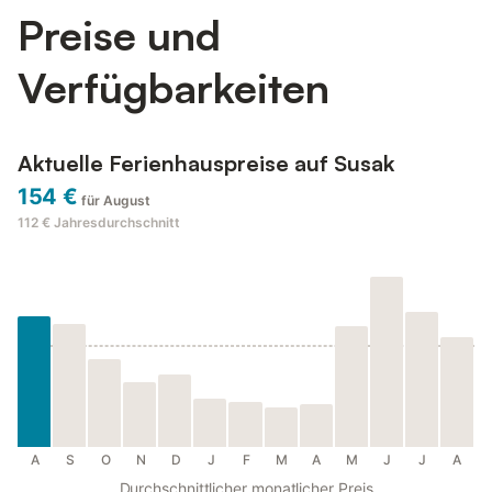
Preise und
Verfügbarkeiten
Aktuelle Ferienhauspreise auf Susak
154 €
für August
112 €
Jahresdurchschnitt
A
S
O
N
D
J
F
M
A
M
J
J
A
Durchschnittlicher monatlicher Preis