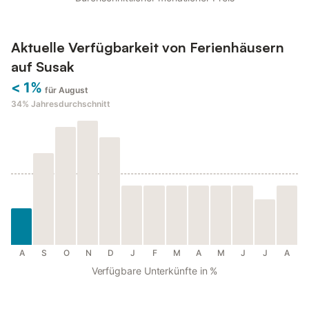
Aktuelle Verfügbarkeit von Ferienhäusern
auf Susak
< 1%
für August
34%
Jahresdurchschnitt
A
S
O
N
D
J
F
M
A
M
J
J
A
Verfügbare Unterkünfte in %