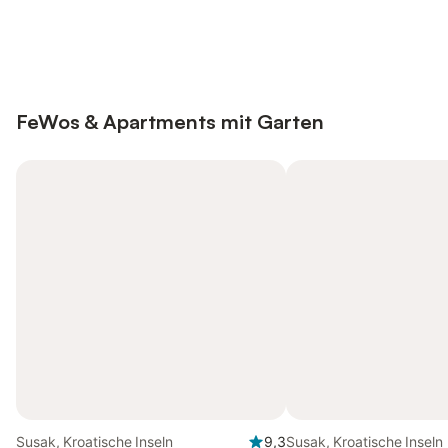
Jetzt anmelden und bis zu 10% bei
Anmelden
vielen Unterkünften sparen.
FeWos & Apartments mit Garten
Susak, Kroatische Inseln
9,3
Susak, Kroatische Inseln