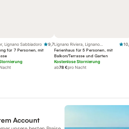
ter, Lignano Sabbiadoro
9,7
Lignano Riviera, Lignano
10
ng für 7 Personen, mit
Sabbiadoro
Ferienhaus für 5 Personen, mit
asse
Balkon/Terrasse und Garten
Stornierung
Kostenlose Stornierung
 Nacht
ab
78 €
pro Nacht
hrem Account
mmer unsere besten Preise