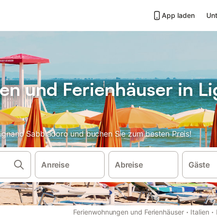
App laden
Unt
n und Ferienhäuser in L
Lignano Sabbiadoro und buchen Sie zum besten Preis!
Anreise
Abreise
Gäste
·
·
Ferienwohnungen und Ferienhäuser
Italien