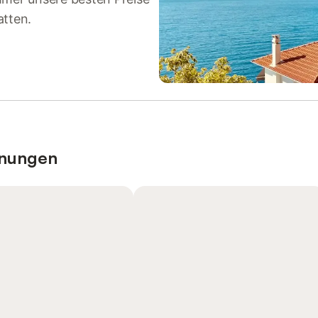
atten.
hnungen