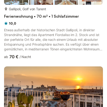
mehr...
Gallipoli, Golf von Tarent
Ferienwohnung • 70 m² • 1 Schlafzimmer
10,0
Etwas außerhalb der historischen Stadt Gallipoli, in direkter
Strandnähe, liegt das Apartment Fiordaliso im 2. Stock und ist
der perfekte Ort für alle, die nach einem Urlaub mit absoluter
Entspannung und Privatsphäre suchen. Es verfügt über einen
gemütlichen, in mediterranen Tönen eingerichteten Wohnraum
mit einer Schlafcouch, eine gut ausgestattete Küche, ein
70 €
ab
/
Nacht
Schlafzimmer sowie ein Badezimmer und bietet Platz für 4
Personen. Zur Ausstattung der kinderfreundlichen
Ferienwohnung gehören außerdem eine Klimaanlage,
Kabelfernsehen, ein Babybett und ein Kinderbett. Im
Außenbereich erwartet Sie e...