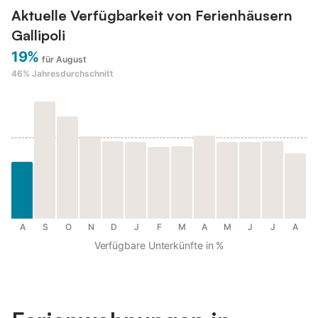
Aktuelle Verfügbarkeit von Ferienhäusern
Gallipoli
19%
für August
46%
Jahresdurchschnitt
A
S
O
N
D
J
F
M
A
M
J
J
A
Verfügbare Unterkünfte in %