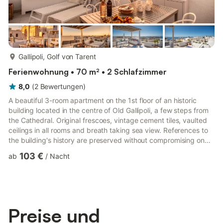
mehr...
Gallipoli, Golf von Tarent
Ferienwohnung • 70 m² • 2 Schlafzimmer
8,0
(
2
Bewertungen
)
A beautiful 3-room apartment on the 1st floor of an historic
building located in the centre of Old Gallipoli, a few steps from
the Cathedral. Original frescoes, vintage cement tiles, vaulted
ceilings in all rooms and breath taking sea view. References to
the building's history are preserved without compromising on
modern essentials, including air conditioning in all rooms and
103 €
ab
/
Nacht
free WiFi. THE LIVING AREA A comfortable living room with a
sofa bed and TV - a great place to relax in the evenings! The
kitchenette has a stove, fridge, freezer, dishwasher , washing
machine, kettle, toaster, Nespres...
Preise und