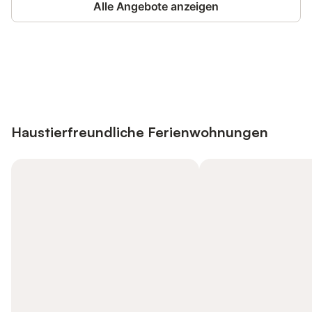
Alle Angebote anzeigen
Jetzt anmelden und bis zu 10% bei
Anmelden
vielen Unterkünften sparen.
Haustierfreundliche Ferienwohnungen