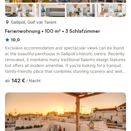
mehr...
Gallipoli, Golf von Tarent
Ferienwohnung • 100 m² • 3 Schlafzimmer
10,0
Exclusive accommodation and spectacular views can be found
at this beautiful penthouse in Gallipoli's historic centre. Recently
renovated, it maintains many traditional Salento design features
but offers all modern amenities. If you're looking for a tranquil,
family-friendly place that combines stunning scenery and well-
preserved historical buildings, Gallipoli has it all. This beautiful
142 €
ab
/
Nacht
100 m² apartment in the historic centre is situated on the 2nd
floor (no elevator) of an 18th Century building. The light,
spacious rooms all have exquisite vaulted or starred ceilings
along with resin floo...