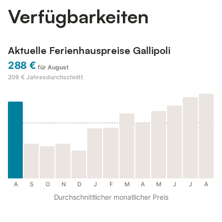
Verfügbarkeiten
Aktuelle Ferienhauspreise Gallipoli
288 €
für August
206 €
Jahresdurchschnitt
A
S
O
N
D
J
F
M
A
M
J
J
A
Durchschnittlicher monatlicher Preis