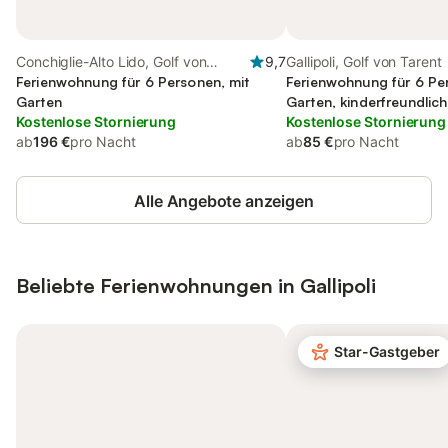
Conchiglie-Alto Lido, Golf von
9,7
Gallipoli, Golf von Tarent
Tarent
Ferienwohnung für 6 Personen, mit
Ferienwohnung für 6 Pe
Garten
Garten, kinderfreundlich
Kostenlose Stornierung
Kostenlose Stornierung
ab
196 €
pro Nacht
ab
85 €
pro Nacht
Alle Angebote anzeigen
Beliebte Ferienwohnungen in Gallipoli
Star-Gastgeber