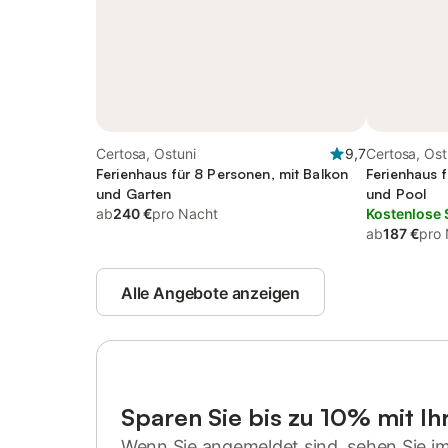
Certosa, Ostuni
9,7
Certosa, Ost
Ferienhaus für 8 Personen, mit Balkon
Ferienhaus 
und Garten
und Pool
ab
240 €
pro Nacht
Kostenlose 
ab
187 €
pro
Alle Angebote anzeigen
Sparen Sie bis zu 10% mit I
Wenn Sie angemeldet sind, sehen Sie i