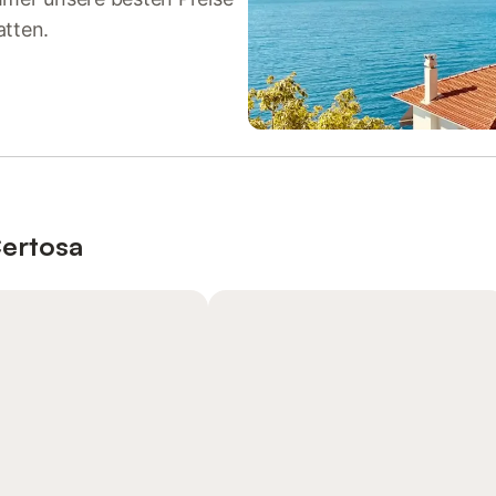
atten.
Certosa