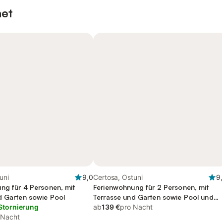
net
uni
9,0
Certosa, Ostuni
9
ng für 4 Personen, mit
Ferienwohnung für 2 Personen, mit
d Garten sowie Pool
Terrasse und Garten sowie Pool und
Stornierung
Ausblick
ab
139 €
pro Nacht
 Nacht