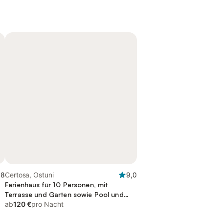
,8
Certosa, Ostuni
9,0
Ferienhaus für 10 Personen, mit
Terrasse und Garten sowie Pool und
Ausblick
ab
120 €
pro Nacht