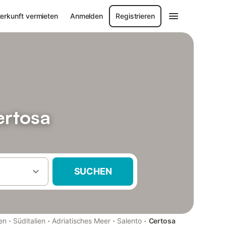
erkunft vermieten
Anmelden
Registrieren
ertosa
SUCHEN
·
·
·
·
ien
Süditalien
Adriatisches Meer
Salento
Certosa