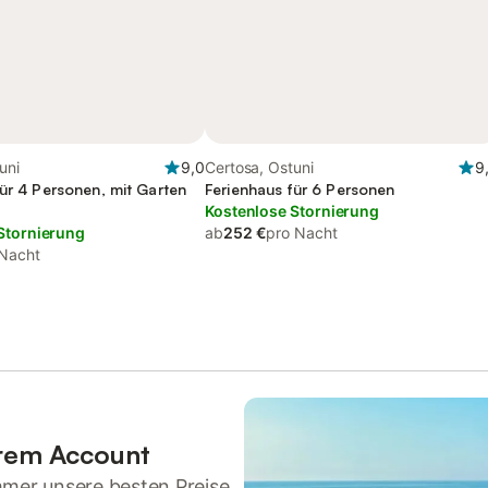
uni
9,0
Certosa, Ostuni
9
für 4 Personen, mit Garten
Ferienhaus für 6 Personen
Kostenlose Stornierung
Stornierung
ab
252 €
pro Nacht
 Nacht
hrem Account
mmer unsere besten Preise