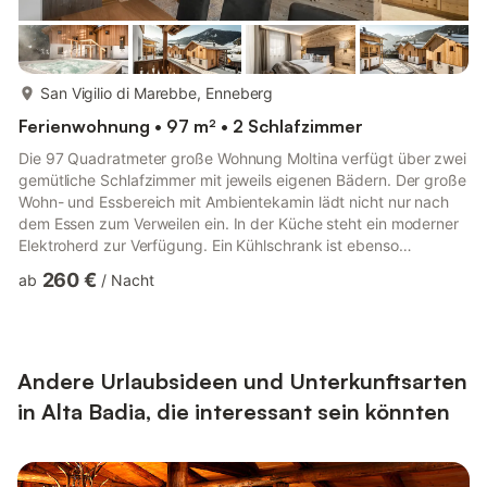
mehr...
San Vigilio di Marebbe, Enneberg
Ferienwohnung • 97 m² • 2 Schlafzimmer
Die 97 Quadratmeter große Wohnung Moltina verfügt über zwei
gemütliche Schlafzimmer mit jeweils eigenen Bädern. Der große
Wohn- und Essbereich mit Ambientekamin lädt nicht nur nach
dem Essen zum Verweilen ein. In der Küche steht ein moderner
Elektroherd zur Verfügung. Ein Kühlschrank ist ebenso
vorhanden wie eine Kaffeemaschine, Mikrowelle,
260 €
ab
/
Nacht
Küchenutensilien und Geschirr. Ausserdem verfügt sie über
einer Privaten SPA mit Sauna und Jacuzzi im Garten, dieser ist
Umzäunt und verfügt auch über einem Tisch, Sonnenliegen und
Schrim und einer chaise longue. Haustiere sind auf Anfrage
gestattet. Wir...
Andere Urlaubsideen und Unterkunftsarten
in Alta Badia, die interessant sein könnten