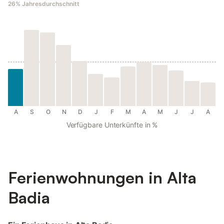
26%
Jahresdurchschnitt
A
S
O
N
D
J
F
M
A
M
J
J
A
Verfügbare Unterkünfte in %
Ferienwohnungen in Alta
Badia