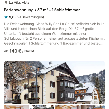
mehr...
La Villa, Abtei
Ferienwohnung • 37 m² • 1 Schlafzimmer
9,8
(
59
Bewertungen
)
Die Ferienwohnung 'Ciasa Willy Sas La Crusc' befindet sich in La
Villa und bietet einen Blick auf den Berg. Die 37 m² große
Unterkunft besteht aus einem Wohnzimmer mit einer
Schlafcouch für 2 Personen, einer gut ausgestatteten Küche mit
Geschirrspüler, 1 Schlafzimmer und 1 Badezimmer und bietet
somit Platz für 4 Personen. Zur Ausstattung gehören außerdem
140 €
ab
/
Nacht
Highspeed-WLAN (für Videoanrufe geeignet) sowie ein TV. Ein
Babybett ist ebenfalls vorhanden. Die Ferienwohnung verfügt
über einen gemeinschaftlich genutzten Garten, wo Sie morgens
entspannen und einen fantastischen Bergblick genießen
könne...