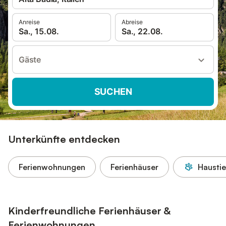
Anreise
Abreise
Sa., 15.08.
Sa., 22.08.
Gäste
SUCHEN
Unterkünfte entdecken
Ferienwohnungen
Ferienhäuser
Haustie
Kinderfreundliche Ferienhäuser &
Ferienwohnungen