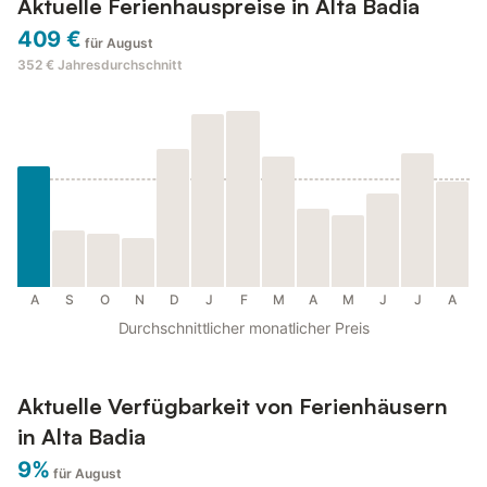
Aktuelle Ferienhauspreise in Alta Badia
409 €
für August
352 €
Jahresdurchschnitt
A
S
O
N
D
J
F
M
A
M
J
J
A
Durchschnittlicher monatlicher Preis
Aktuelle Verfügbarkeit von Ferienhäusern
in Alta Badia
9%
für August