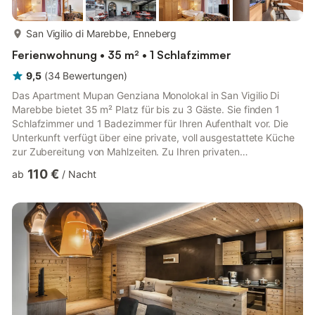
mehr...
San Vigilio di Marebbe, Enneberg
Ferienwohnung • 35 m² • 1 Schlafzimmer
9,5
(
34
Bewertungen
)
Das Apartment Mupan Genziana Monolokal in San Vigilio Di
Marebbe bietet 35 m² Platz für bis zu 3 Gäste. Sie finden 1
Schlafzimmer und 1 Badezimmer für Ihren Aufenthalt vor. Die
Unterkunft verfügt über eine private, voll ausgestattete Küche
zur Zubereitung von Mahlzeiten. Zu Ihren privaten
Annehmlichkeiten gehören Bergblick, Balkon, WLAN, Babybett,
110 €
ab
/
Nacht
Hochstuhl, TV und ein eigener Arbeitsplatz. Dieses Apartment
bietet praktische Einrichtungen und alle wichtigen Komforts für
Ihren Aufenthalt. In den Apartments Mupan in San Vigilio Di
Marebbe können Sie gemeinsame Annehmlichkeiten wie
Tischtennis...