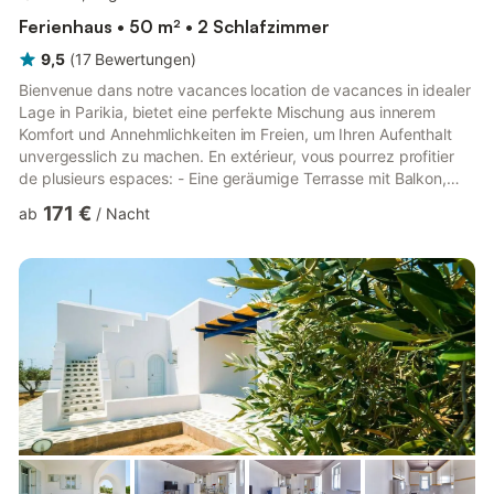
Ferienhaus • 50 m² • 2 Schlafzimmer
9,5
(
17
Bewertungen
)
Bienvenue dans notre vacances location de vacances in idealer
Lage in Parikia, bietet eine perfekte Mischung aus innerem
Komfort und Annehmlichkeiten im Freien, um Ihren Aufenthalt
unvergesslich zu machen. En extérieur, vous pourrez profitier
de plusieurs espaces: - Eine geräumige Terrasse mit Balkon,
ideal für Ihre kleinen Mahlzeiten im Freien und Ihre erholsamen
171 €
ab
/
Nacht
Abende. - Eine gemütliche Terrasse mit Grill für gesellige
Mahlzeiten unter dem Sternenhimmel. - Zwei Zugänge im Freien
für eine größere Bewegungsfreiheit. - Ein reservierter Parkplatz
für Ihre Beruhigung. - Ein Gemeinschaftspool,...