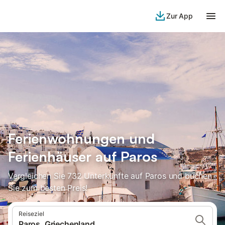
Zur App
Ferienwohnungen und
Ferienhäuser auf Paros
Vergleichen Sie 732 Unterkünfte auf Paros und buchen
Sie zum besten Preis!
Reiseziel
Paros, Griechenland