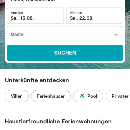
Anreise
Abreise
Sa., 15.08.
Sa., 22.08.
Gäste
SUCHEN
Unterkünfte entdecken
Villen
Ferienhäuser
Pool
Privater
Haustierfreundliche Ferienwohnungen