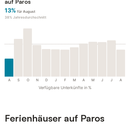
auf Paros
13%
für August
38%
Jahresdurchschnitt
A
S
O
N
D
J
F
M
A
M
J
J
A
Verfügbare Unterkünfte in %
Ferienhäuser auf Paros