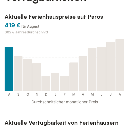
Aktuelle Ferienhauspreise auf Paros
419 €
für August
302 €
Jahresdurchschnitt
A
S
O
N
D
J
F
M
A
M
J
J
A
Durchschnittlicher monatlicher Preis
Aktuelle Verfügbarkeit von Ferienhäusern