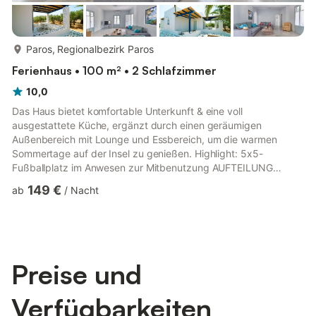
mehr...
Paros, Regionalbezirk Paros
Ferienhaus • 100 m² • 2 Schlafzimmer
10,0
Das Haus bietet komfortable Unterkunft & eine voll
ausgestattete Küche, ergänzt durch einen geräumigen
Außenbereich mit Lounge und Essbereich, um die warmen
Sommertage auf der Insel zu genießen. Highlight: 5x5-
Fußballplatz im Anwesen zur Mitbenutzung AUFTEILUNG
Eingang durch eine schattige Pergola Außenlounge mit Pergola
149 €
ab
/
Nacht
& Ess-Terrasse für 6 Personen Wohnzimmer mit Zugang nach
außen auf beiden Seiten Voll ausgestattete Küche mit Esstisch
für 4 Personen, Zugang zur Seiten-Terrasse 1 Schlafzimmer mit
Queensize-Doppelbett, Fenster und Fenstertür zur
Gemeinschaftsterrasse 1 Schlafzimme...
Preise und
Verfügbarkeiten