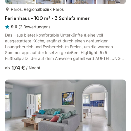
mehr...
Paros, Regionalbezirk Paros
Ferienhaus • 100 m² • 3 Schlafzimmer
9,6
(
2
Bewertungen
)
Das Haus bietet komfortable Unterkünfte & eine voll
ausgestattete Küche, ergänzt durch einen geräumigen
Loungebereich und Essbereich im Freien, um die warmen
Sommertage auf der Insel zu genießen. Highlight: 5x5
Fußballplatz, der auf dem Anwesen geteilt wird AUFTEILUNG
Eingang durch eine gewölbte Pergola <3 Stufen zum Eingang>
174 €
ab
/
Nacht
Außenlounge & Essterrasse für 6 Personen Großes Wohnzimmer
mit Esstisch für 6 Personen, Fenster auf allen Seiten & offene,
voll ausgestattete Küche Eingebaute Bar Kamin 1 Schlafzimmer
mit zwei Einzelbetten, Zugang zu einem kleinen Balkon 1
eigenes Bad...