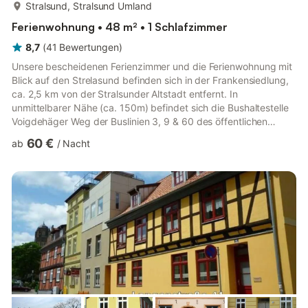
mehr...
Stralsund, Stralsund Umland
Ferienwohnung • 48 m² • 1 Schlafzimmer
8,7
(
41
Bewertungen
)
Unsere bescheidenen Ferienzimmer und die Ferienwohnung mit
Blick auf den Strelasund befinden sich in der Frankensiedlung,
ca. 2,5 km von der Stralsunder Altstadt entfernt. In
unmittelbarer Nähe (ca. 150m) befindet sich die Bushaltestelle
Voigdehäger Weg der Buslinien 3, 9 & 60 des öffentlichen
Nahverkehrs, ein Parkplatz ist am Haus vorhanden. Innerhalb
60 €
ab
/
Nacht
von 10 Auto-Minuten sind Sie im historischen Stadtkern der
Hansestadt Stralsund sowie am nächst gelegenen
Einkaufsmarkt und Bäcker. Der Spielplatz mit Badestelle am
Strelasund ist in einem 700m Fußweg zu erreichen und am
Rad-/ Wanderweg g...