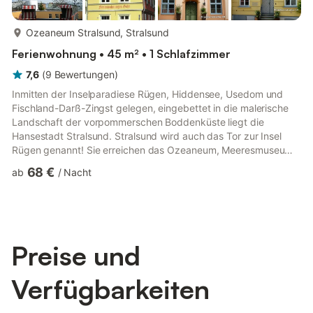
mehr...
Ozeaneum Stralsund, Stralsund
Ferienwohnung • 45 m² • 1 Schlafzimmer
7,6
(
9
Bewertungen
)
Inmitten der Inselparadiese Rügen, Hiddensee, Usedom und
Fischland-Darß-Zingst gelegen, eingebettet in die malerische
Landschaft der vorpommerschen Boddenküste liegt die
Hansestadt Stralsund. Stralsund wird auch das Tor zur Insel
Rügen genannt! Sie erreichen das Ozeaneum, Meeresmuseum
und alle Sehenswürdigkeiten der Unesco Welterbestadt mit
68 €
ab
/
Nacht
wenigen Schritten. Infos zur historischen Altstadt:
Freizeit/Ausflugsmöglichkeiten: - Ozeaneum, Meeresmuseum,
Zoo - Baden, - Angeln, - Hafenrundfahrten - zur Insel Rügen
und Hiddensee, Halbinseln Fischland-Darß-Zingst und Usedom
- Radwandern auf dem Osts...
Preise und
Verfügbarkeiten