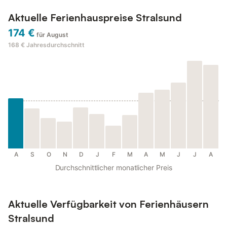
Aktuelle Ferienhauspreise Stralsund
174 €
für August
168 €
Jahresdurchschnitt
A
S
O
N
D
J
F
M
A
M
J
J
A
Durchschnittlicher monatlicher Preis
Aktuelle Verfügbarkeit von Ferienhäusern
Stralsund