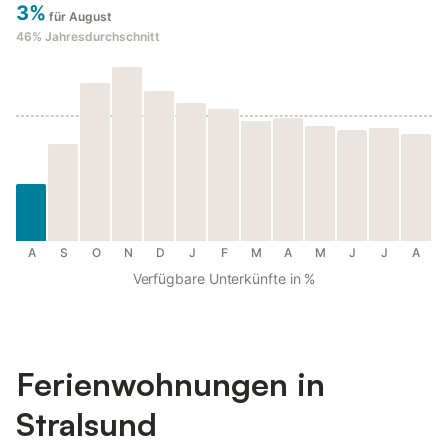
3%
für August
46%
Jahresdurchschnitt
A
S
O
N
D
J
F
M
A
M
J
J
A
Verfügbare Unterkünfte in %
Ferienwohnungen in
Stralsund