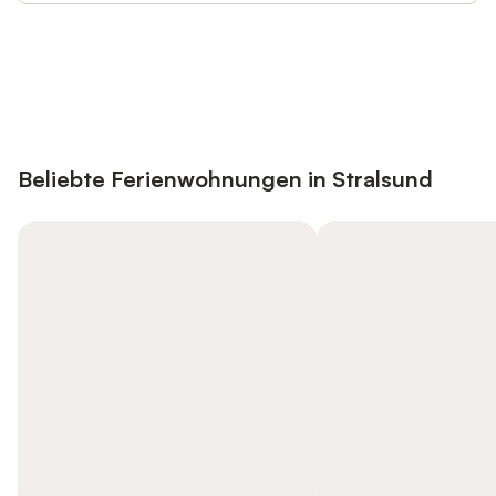
Jetzt anmelden und bis zu 10% bei
Anmelden
vielen Unterkünften sparen.
Beliebte Ferienwohnungen in Stralsund