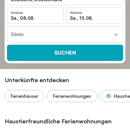
Anreise
Abreise
Sa., 08.08.
Sa., 15.08.
Gäste
SUCHEN
Unterkünfte entdecken
Ferienhäuser
Ferienwohnungen
Haustie
Haustierfreundliche Ferienwohnungen