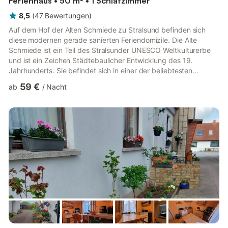
Ferienhaus • 50 m² • 1 Schlafzimmer
8,5
(
47
Bewertungen
)
Auf dem Hof der Alten Schmiede zu Stralsund befinden sich
diese modernen gerade sanierten Feriendomizile. Die Alte
Schmiede ist ein Teil des Stralsunder UNESCO Weltkulturerbe
und ist ein Zeichen Städtebaulicher Entwicklung des 19.
Jahrhunderts. Sie befindet sich in einer der beliebtesten
Stadtteile Stralsunds zwischen Altstadt und Hafen. Hier ist der
59 €
ab
/
Nacht
perfekte Ausgangspunkt für Ihren Urlaub nahe der
Ostseeküste. Unsere Wohnung zum Hufschmied befindet sich
im Obergeschoss der Alten Schmiede und wurde in den
historischen Mauern vollständig neu aufgebaut. Das Ferienhaus
zum Stallmeister ist da...