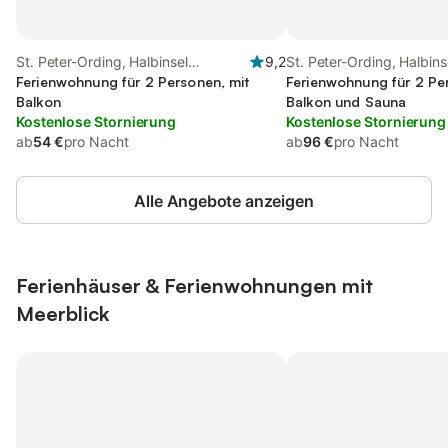
St. Peter-Ording, Halbinsel
9,2
St. Peter-Ording, Halbins
Eiderstedt
Ferienwohnung für 2 Personen, mit
Eiderstedt
Ferienwohnung für 2 Pe
Balkon
Balkon und Sauna
Kostenlose Stornierung
Kostenlose Stornierung
ab
54 €
pro Nacht
ab
96 €
pro Nacht
Alle Angebote anzeigen
Ferienhäuser & Ferienwohnungen mit
Meerblick