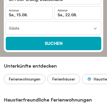
Anreise
Abreise
Sa., 15.08.
Sa., 22.08.
Gäste
SUCHEN
Unterkünfte entdecken
Ferienwohnungen
Ferienhäuser
Haustie
Haustierfreundliche Ferienwohnungen