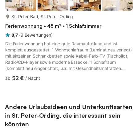
mehr...
St. Peter-Bad, St. Peter-Ording
Ferienwohnung • 45 m² • 1 Schlafzimmer
8,7
(
9
Bewertungen
)
Die Ferienwohnung hat eine gute Raumaufteilung und ist
komplett ausgestattet. 1 Wohnschlafraum (Laminat neu verlegt)
mit einzelnen Schrankbetten sowie Kabel-Farb-TV (Flachbild),
Radio/CD-Player sowie moderne Essecke. 1 Schlafraum
(komplett neu eingerichtet, u.a. mit Gesundheitsmatratzen
sowie neuem Laminatboden). Vollständig ausgestattete Küche
52 €
ab
/
Nacht
(u.a. mit Geschirrspüler, Ceran-Kochfeld, Backofen usw.). In
2013 komplett renoviertes Bad mit ebenerdiger Dusche und
WC. Flur. Möblierte Terrasse. Mückenschutz vor allen Fenstern!
Telefon und W-Lan (W-Lan o. Zusatzgebühr). Zur Wohnung
gehört der Pkw...
Andere Urlaubsideen und Unterkunftsarten
in St. Peter-Ording, die interessant sein
könnten