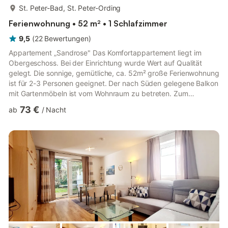
mehr...
St. Peter-Bad, St. Peter-Ording
Ferienwohnung • 52 m² • 1 Schlafzimmer
9,5
(
22
Bewertungen
)
Appartement „Sandrose" Das Komfortappartement liegt im
Obergeschoss. Bei der Einrichtung wurde Wert auf Qualität
gelegt. Die sonnige, gemütliche, ca. 52m² große Ferienwohnung
ist für 2-3 Personen geeignet. Der nach Süden gelegene Balkon
mit Gartenmöbeln ist vom Wohnraum zu betreten. Zum
Entspannen finden Sie eine gemütliche Sitzecke mit
73 €
ab
/
Nacht
Stereoanlage, DVD-Player und Sat-TV. Die angrenzende,
komplett ausgestattete Einbauküche mit Cerankochfeld,
Toaster, Kaffeemaschine, Backofen, Geschirrspüler, Mikrowelle
und Wasserkocher gibt Ihnen die Möglichkeit zur
Selbstversorgung. Eine Essecke mit Tisch...