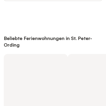
Jetzt anmelden und bis zu 10% bei
Anmelden
vielen Unterkünften sparen.
Beliebte Ferienwohnungen in St. Peter-
Ording