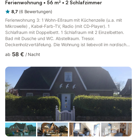
Ferienwohnung • 56 m² • 2 Schlafzimmer
8,7
(
6
Bewertungen
)
Ferienwohnung 3: 1 Wohn-Eßraum mit Küchenzeile (u.a. mit
Mikrowelle) , Kabel-Farb-TV, Radio (mit CD-Player). 1
Schlafraum mit Doppelbett. 1 Schlafraum mit 2 Einzelbetten.
Bad mit Dusche und WC. Abstellraum. Tresor.
Deckenholzvertäfelung. Die Wohnung ist liebevoll im nordischen
Stil eingerichtet. Bettwäsche und Handtücher müssen
58 €
ab
/
Nacht
mitgebracht werden. Kinderhochstuhl und Kinderbett auf
Wunsch nach Verfügbarkeit möglich. Neue Designbelagböden
in den Schlafzimmern. Das Hus bi de Strandlöper erwartet Sie
ganzjährig Das freistehende Haus, mit drei Ferienwohnungen,
ist umgeben von einer 700 qm große...