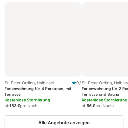
St. Peter-Ording, Halbinsel
9,1
St. Peter-Ording, Halbins
Eiderstedt
Ferienwohnung für 4 Personen, mit
Eiderstedt
Ferienwohnung für 2 Pe
Terrasse
Terrasse und Sauna
Kostenlose Stornierung
Kostenlose Stornierung
ab
153 €
pro Nacht
ab
66 €
pro Nacht
Alle Angebote anzeigen