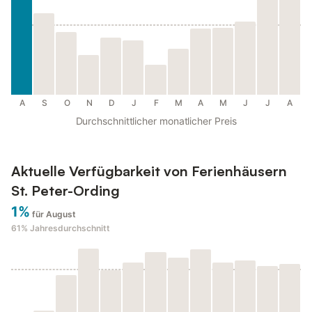
A
S
O
N
D
J
F
M
A
M
J
J
A
Durchschnittlicher monatlicher Preis
Aktuelle Verfügbarkeit von Ferienhäusern
St. Peter-Ording
1%
für August
61%
Jahresdurchschnitt