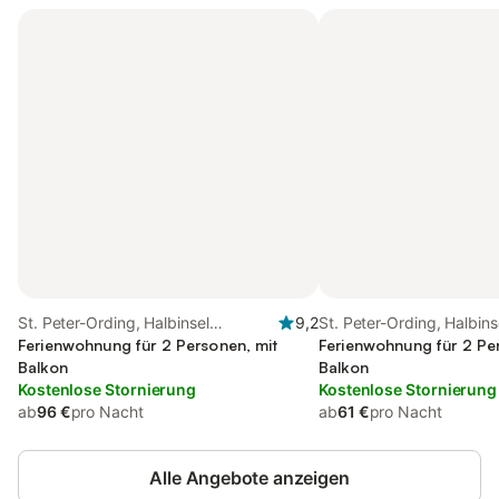
St. Peter-Ording, Halbinsel
9,2
St. Peter-Ording, Halbins
Eiderstedt
Ferienwohnung für 2 Personen, mit
Eiderstedt
Ferienwohnung für 2 Pe
Balkon
Balkon
Kostenlose Stornierung
Kostenlose Stornierung
ab
96 €
pro Nacht
ab
61 €
pro Nacht
Alle Angebote anzeigen