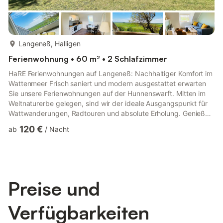
mehr...
Langeneß, Halligen
Ferienwohnung • 60 m² • 2 Schlafzimmer
HaRE Ferienwohnungen auf Langeneß: Nachhaltiger Komfort im
Wattenmeer Frisch saniert und modern ausgestattet erwarten
Sie unsere Ferienwohnungen auf der Hunnenswarft. Mitten im
Weltnaturerbe gelegen, sind wir der ideale Ausgangspunkt für
Wattwanderungen, Radtouren und absolute Erholung. Genießen
Sie die einzigartige Hallig-Idylle und die ungestörte Natur vor
120 €
ab
/
Nacht
der Haustür. HaRE Ferienwohnungen auf der historischen
Hunnenswarft bieten modernen Komfort inmitten einer
einzigartigen Vogel und Salzwiesenlandschaft. Perfekt für
Ruhesuchende, Vogelbeobachter und Wattwanderer, die das
Besondere absei...
Preise und
Verfügbarkeiten