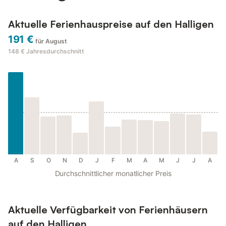
Aktuelle Ferienhauspreise auf den Halligen
191 €
für August
148 €
Jahresdurchschnitt
A
S
O
N
D
J
F
M
A
M
J
J
A
Durchschnittlicher monatlicher Preis
Aktuelle Verfügbarkeit von Ferienhäusern
auf den Halligen