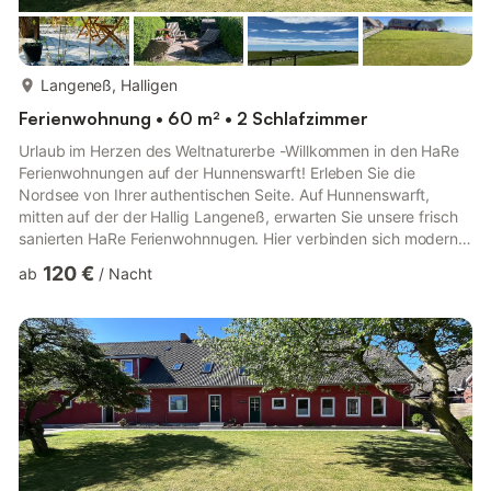
mehr...
Langeneß, Halligen
Ferienwohnung • 60 m² • 2 Schlafzimmer
Urlaub im Herzen des Weltnaturerbe -Willkommen in den HaRe
Ferienwohnungen auf der Hunnenswarft! Erleben Sie die
Nordsee von Ihrer authentischen Seite. Auf Hunnenswarft,
mitten auf der der Hallig Langeneß, erwarten Sie unsere frisch
sanierten HaRe Ferienwohnnugen. Hier verbinden sich moderner
Komfort mit der unberührten Natur des UNESCO-
120 €
ab
/
Nacht
Weltnaturerbes Wattenmeer. Logenplatz auf der Hunnenswarft -
Wo der Himmel die Nordsee berührt. Atmen Sie tief durch: Auf
der Hallig Langeneß ticken die Uhren anders. Vom Fenster aus
blicken Sie auf weite Salzwiesen und den Ryhthmus der
Gezeiten. Ein Rückzugs...