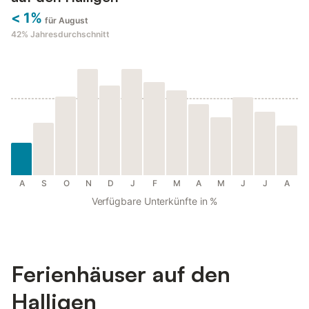
< 1%
für August
42%
Jahresdurchschnitt
A
S
O
N
D
J
F
M
A
M
J
J
A
Verfügbare Unterkünfte in %
Ferienhäuser auf den
Halligen