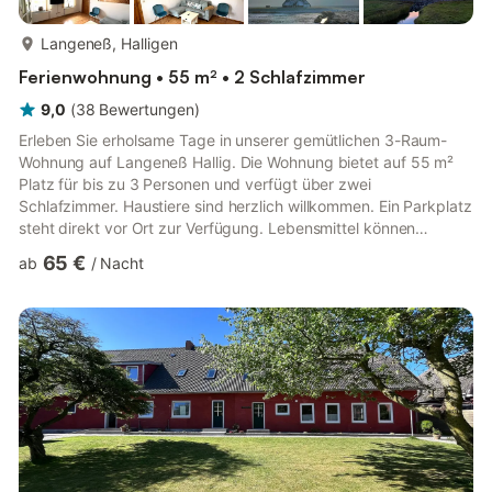
mehr...
Langeneß, Halligen
Ferienwohnung • 55 m² • 2 Schlafzimmer
9,0
(
38
Bewertungen
)
Erleben Sie erholsame Tage in unserer gemütlichen 3-Raum-
Wohnung auf Langeneß Hallig. Die Wohnung bietet auf 55 m²
Platz für bis zu 3 Personen und verfügt über zwei
Schlafzimmer. Haustiere sind herzlich willkommen. Ein Parkplatz
steht direkt vor Ort zur Verfügung. Lebensmittel können
bequem online bestellt und bei Anreise geliefert werden. Die
65 €
ab
/
Nacht
Anreise erfolgt mit der Fähre, und ein Hallig-Taxi bringt Sie
direkt zur Wohnung. Die Schlüsselübergabe erfolgt persönlich
durch die Hausdame vor Ort. Bitte beachten Sie: Bei „Land
unter“ fährt keine Fähre, und An- bzw. Abreisen sind dann nicht
möglich.