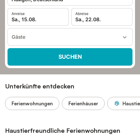
Anreise
Abreise
Sa., 15.08.
Sa., 22.08.
Gäste
SUCHEN
Unterkünfte entdecken
Ferienwohnungen
Ferienhäuser
Haustie
Haustierfreundliche Ferienwohnungen