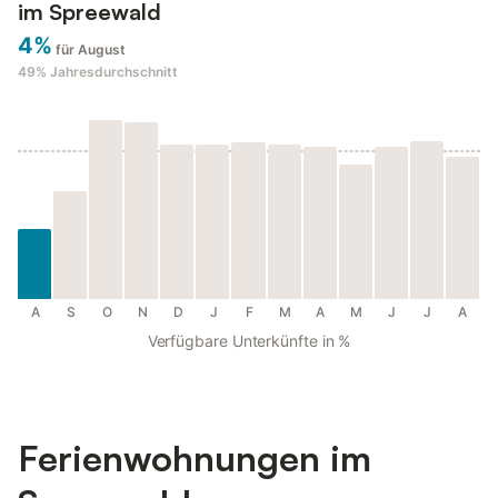
im Spreewald
4%
für August
49%
Jahresdurchschnitt
A
S
O
N
D
J
F
M
A
M
J
J
A
Verfügbare Unterkünfte in %
Ferienwohnungen im