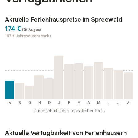
Aktuelle Ferienhauspreise im Spreewald
174 €
für August
187 €
Jahresdurchschnitt
A
S
O
N
D
J
F
M
A
M
J
J
A
Durchschnittlicher monatlicher Preis
Aktuelle Verfügbarkeit von Ferienhäusern