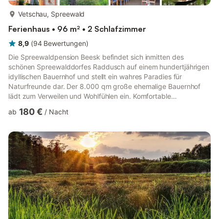
mehr...
Vetschau, Spreewald
Ferienhaus • 96 m² • 2 Schlafzimmer
8,9
(
94
Bewertungen
)
Die Spreewaldpension Beesk befindet sich inmitten des
schönen Spreewalddorfes Raddusch auf einem hundertjährigen
idyllischen Bauernhof und stellt ein wahres Paradies für
Naturfreunde dar. Der 8.000 qm große ehemalige Bauernhof
lädt zum Verweilen und Wohlfühlen ein. Komfortable
Doppelzimmer und Ferienwohnungen, ein Gartengrill, Fahrrad-
180 €
ab
/
Nacht
und Paddelbootverleih, Tischtennis u.s.w. sorgen für Ihr
Wohlbefinden. Die familiengeführte Pension liegt direkt am
Gurkenradweg, nur 80 m vom Naturhafen Raddusch entfernt.
Im Ort gibt es einen Einkaufsmarkt, einen Bäcker, einen
Hofladen und mehrere Gaststätt...