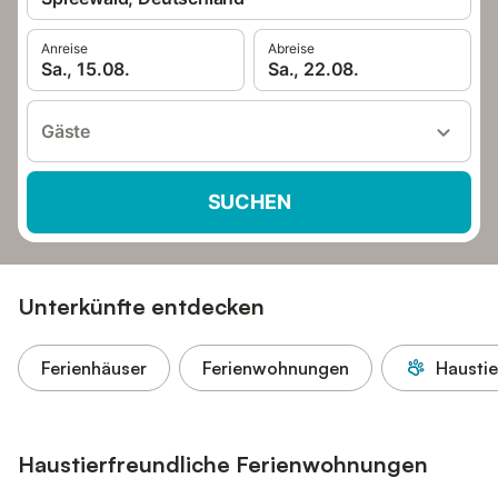
Anreise
Abreise
Sa., 15.08.
Sa., 22.08.
Gäste
SUCHEN
Unterkünfte entdecken
Ferienhäuser
Ferienwohnungen
Haustie
Haustierfreundliche Ferienwohnungen