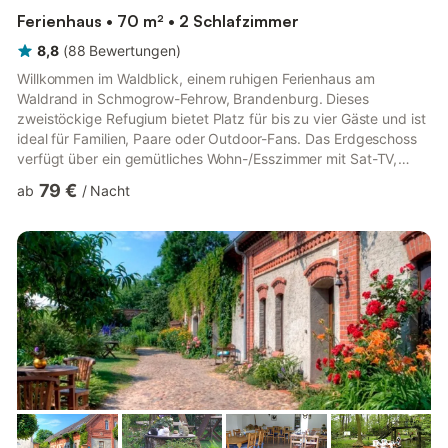
Ferienhaus • 70 m² • 2 Schlafzimmer
8,8
(
88
Bewertungen
)
Willkommen im Waldblick, einem ruhigen Ferienhaus am
Waldrand in Schmogrow-Fehrow, Brandenburg. Dieses
zweistöckige Refugium bietet Platz für bis zu vier Gäste und ist
ideal für Familien, Paare oder Outdoor-Fans. Das Erdgeschoss
verfügt über ein gemütliches Wohn-/Esszimmer mit Sat-TV,
Holzofen, Stereoanlage und Essbereich. Die offene Küche ist
79 €
ab
/
Nacht
mit Cerankochfeld, Kaffeemaschine, Mikrowelle, Toaster,
Wasserkocher und Kühl-Gefrierkombination ausgestattet. Ein
Badezimmer mit Dusche, Waschbecken und WC rundet die
Ausstattung ab. Im Obergeschoss befinden sich ein
Schlafzimmer mit Etagenbett und e...