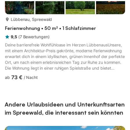
mehr...
Lübbenau, Spreewald
Ferienwohnung • 50 m² • 1 Schlafzimmer
9,5
(
7
Bewertungen
)
Deine barrierefreie Wohlfühloase im Herzen LübbenausUnsere,
mit einem Architektur-Preis gekrönte, moderne Ferienwohnung
erwartet dich in einem idyllischen, grünen Innenhof der perfekte
Ort, um nach einem erlebnisreichen Tag zur Ruhe zu kommen.
Die Wohnung liegt in einer ruhigen Spielstraße und bietet
dennoch kurze Wege: Die Innenstadt mit Cafe´s, Restaurants
73 €
ab
/
Nacht
und einem gemütlichen Bäcker ist in nur 5 Minuten bequem zu
Fuß erreichbar.Ein besonderes Highlight befindet sich direkt um
die Ecke: Nur eine Gehminute trennt dich vom kleinen
historischen Bauernhafen an der Spree. Zum großen
Spreewald...
Andere Urlaubsideen und Unterkunftsarten
im Spreewald, die interessant sein könnten