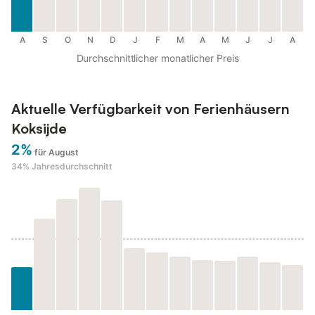
A
S
O
N
D
J
F
M
A
M
J
J
A
Durchschnittlicher monatlicher Preis
Aktuelle Verfügbarkeit von Ferienhäusern
Koksijde
2%
für August
34%
Jahresdurchschnitt