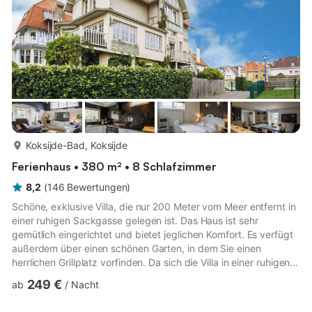
weitläufigen Naturschutzgebie...
mehr...
Koksijde-Bad, Koksijde
Ferienhaus • 380 m² • 8 Schlafzimmer
8,2
(
146
Bewertungen
)
Schöne, exklusive Villa, die nur 200 Meter vom Meer entfernt in
einer ruhigen Sackgasse gelegen ist. Das Haus ist sehr
gemütlich eingerichtet und bietet jeglichen Komfort. Es verfügt
außerdem über einen schönen Garten, in dem Sie einen
herrlichen Grillplatz vorfinden. Da sich die Villa in einer ruhigen
Gegend befindet, können Sie sich hier perfekt entspannen.
249 €
ab
/
Nacht
Dennoch sind Einkaufsmöglichkeiten unweit gelegen. In Ihrem
Urlaub können Sie direkt von der Villa aus zu schönen