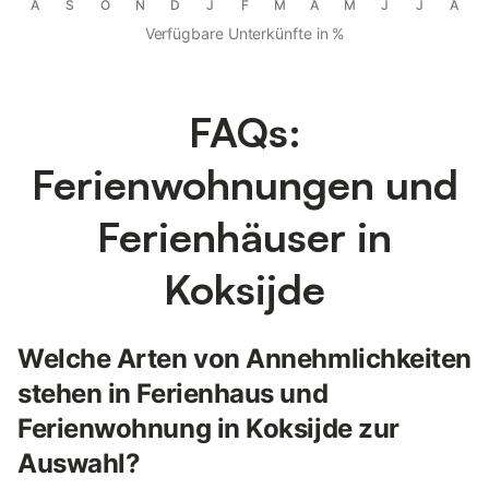
A
S
O
N
D
J
F
M
A
M
J
J
A
Verfügbare Unterkünfte in %
FAQs:
Ferienwohnungen und
Ferienhäuser in
Koksijde
Welche Arten von Annehmlichkeiten
stehen in Ferienhaus und
Ferienwohnung in Koksijde zur
Auswahl?