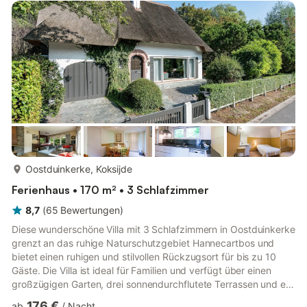
Spaziergängen am Strand und der Promenade starten. Mit dem
Fahrrad lässt sich die Umgebung von Koksijde ebenfalls
herrlic...
mehr...
Oostduinkerke, Koksijde
Ferienhaus • 170 m² • 3 Schlafzimmer
8,7
(
65
Bewertungen
)
Diese wunderschöne Villa mit 3 Schlafzimmern in Oostduinkerke
grenzt an das ruhige Naturschutzgebiet Hannecartbos und
bietet einen ruhigen und stilvollen Rückzugsort für bis zu 10
Gäste. Die Villa ist ideal für Familien und verfügt über einen
großzügigen Garten, drei sonnendurchflutete Terrassen und ein
helles Wohnzimmer mit großen Fenstern und einer markanten
176 €
ab
/
Nacht