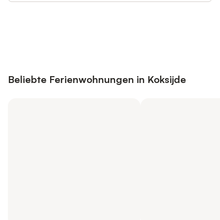
Jetzt anmelden und bis zu 10% bei
Anmelden
vielen Unterkünften sparen.
Beliebte Ferienwohnungen in Koksijde