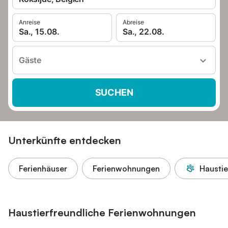
Anreise
Abreise
Sa., 15.08.
Sa., 22.08.
Gäste
SUCHEN
Unterkünfte entdecken
Ferienhäuser
Ferienwohnungen
Haustie
Haustierfreundliche Ferienwohnungen