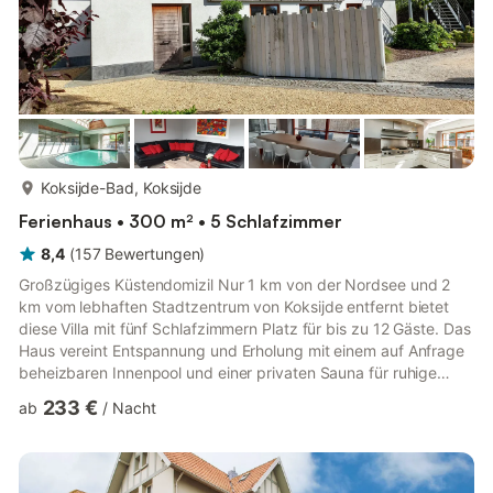
mehr...
Koksijde-Bad, Koksijde
Ferienhaus • 300 m² • 5 Schlafzimmer
8,4
(
157
Bewertungen
)
Großzügiges Küstendomizil Nur 1 km von der Nordsee und 2
km vom lebhaften Stadtzentrum von Koksijde entfernt bietet
diese Villa mit fünf Schlafzimmern Platz für bis zu 12 Gäste. Das
Haus vereint Entspannung und Erholung mit einem auf Anfrage
beheizbaren Innenpool und einer privaten Sauna für ruhige
Abende. Eine Dachterrasse, Sonnenliegen und ein Grillplatz
233 €
ab
/
Nacht
laden zum Genießen der Natur ein, während gemütliche
Wohnbereiche mit Kaminen das ganze Jahr über für eine warme
Atmosphäre sorgen. Natur und Meernähe Rad- und
Wanderfreunde werden die nahegelegenen Dünen und