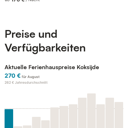
Treppe, die architektonisches Flair verleiht. Das Haus verfügt
über eine voll ausgestattete Küche, zwei Badezimmer und
durchdachte Annehmlichkeiten wie einen Kamin, eine
Tischtennisplatte, einen Fahrradabstellraum und einen privaten
P...
Preise und
Verfügbarkeiten
Aktuelle Ferienhauspreise Koksijde
270 €
für August
262 €
Jahresdurchschnitt