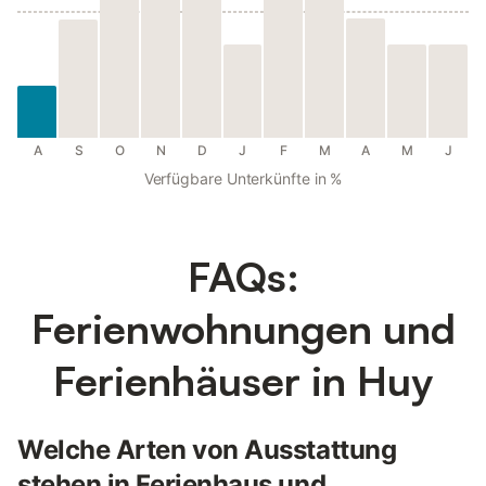
A
S
O
N
D
J
F
M
A
M
J
Verfügbare Unterkünfte in %
FAQs:
Ferienwohnungen und
Ferienhäuser in Huy
Welche Arten von Ausstattung
stehen in Ferienhaus und