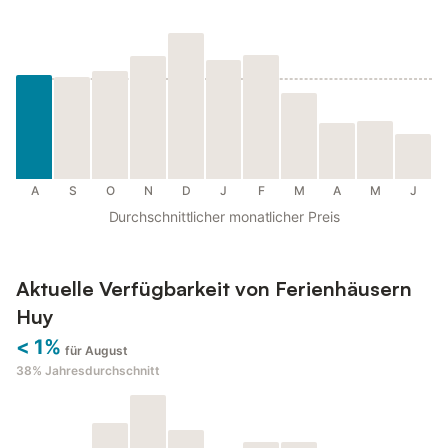
A
S
O
N
D
J
F
M
A
M
J
Durchschnittlicher monatlicher Preis
Aktuelle Verfügbarkeit von Ferienhäusern
Huy
< 1%
für August
38%
Jahresdurchschnitt