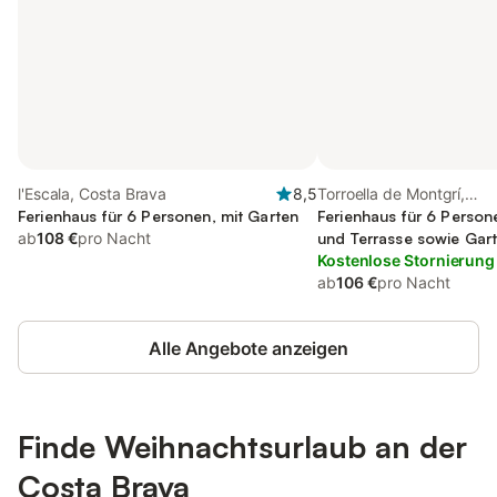
l'Escala, Costa Brava
8,5
Torroella de Montgrí,
Ferienhaus für 6 Personen, mit Garten
Niederampurien
Ferienhaus für 6 Person
ab
108 €
pro Nacht
und Terrasse sowie Gar
Kostenlose Stornierung
ab
106 €
pro Nacht
Alle Angebote anzeigen
Finde Weihnachtsurlaub an der
Costa Brava