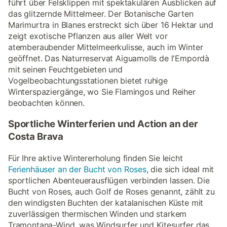
führt über Felsklippen mit spektakulären Ausblicken auf
das glitzernde Mittelmeer. Der Botanische Garten
Marimurtra in Blanes erstreckt sich über 16 Hektar und
zeigt exotische Pflanzen aus aller Welt vor
atemberaubender Mittelmeerkulisse, auch im Winter
geöffnet. Das Naturreservat Aiguamolls de l'Empordà
mit seinen Feuchtgebieten und
Vogelbeobachtungsstationen bietet ruhige
Winterspaziergänge, wo Sie Flamingos und Reiher
beobachten können.
Sportliche Winterferien und Action an der
Costa Brava
Für Ihre aktive Wintererholung finden Sie leicht
Ferienhäuser an der Bucht von Roses
, die sich ideal mit
sportlichen Abenteuerausflügen verbinden lassen. Die
Bucht von Roses, auch Golf de Roses genannt, zählt zu
den windigsten Buchten der katalanischen Küste mit
zuverlässigen thermischen Winden und starkem
Tramontana-Wind, was Windsurfer und Kitesurfer das