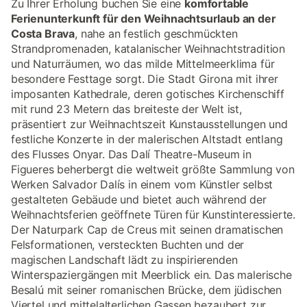
Zu Ihrer Erholung buchen Sie eine
komfortable
Ferienunterkunft für den Weihnachtsurlaub an der
Costa Brava
, nahe an festlich geschmückten
Strandpromenaden, katalanischer Weihnachtstradition
und Naturräumen, wo das milde Mittelmeerklima für
besondere Festtage sorgt. Die Stadt Girona mit ihrer
imposanten Kathedrale, deren gotisches Kirchenschiff
mit rund 23 Metern das breiteste der Welt ist,
präsentiert zur Weihnachtszeit Kunstausstellungen und
festliche Konzerte in der malerischen Altstadt entlang
des Flusses Onyar. Das Dalí Theatre-Museum in
Figueres beherbergt die weltweit größte Sammlung von
Werken Salvador Dalís in einem vom Künstler selbst
gestalteten Gebäude und bietet auch während der
Weihnachtsferien geöffnete Türen für Kunstinteressierte.
Der Naturpark Cap de Creus mit seinen dramatischen
Felsformationen, versteckten Buchten und der
magischen Landschaft lädt zu inspirierenden
Winterspaziergängen mit Meerblick ein. Das malerische
Besalú mit seiner romanischen Brücke, dem jüdischen
Viertel und mittelalterlichen Gassen bezaubert zur