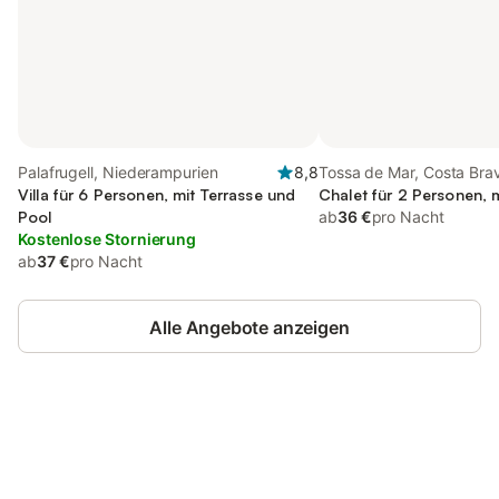
Palafrugell, Niederampurien
8,8
Tossa de Mar, Costa Bra
Villa für 6 Personen, mit Terrasse und
Chalet für 2 Personen, m
Pool
ab
36 €
pro Nacht
Kostenlose Stornierung
ab
37 €
pro Nacht
Alle Angebote anzeigen
Jetzt anmelden und bis zu 10% bei
Anmelden
vielen Unterkünften sparen.