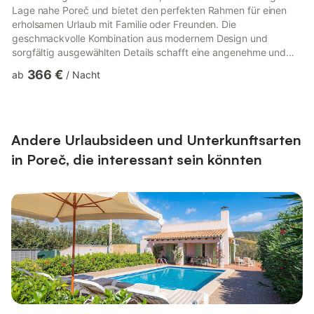
Lage nahe Poreč und bietet den perfekten Rahmen für einen
erholsamen Urlaub mit Familie oder Freunden. Die
geschmackvolle Kombination aus modernem Design und
sorgfältig ausgewählten Details schafft eine angenehme und
elegante Atmosphäre für bis zu 8 Personen. Die Villa verfügt
366 €
ab
/
Nacht
über vier komfortable Schlafzimmer mit Doppelbetten sowie
vier private Badezimmer, wodurch jeder Gast ein hohes Maß an
Privatsphäre genießen kann. Der helle Wohnbereich mit
offenem Konzept ist mit einer voll ausgestatteten Küche und
einem Essbereich v...
Andere Urlaubsideen und Unterkunftsarten
in Poreč, die interessant sein könnten